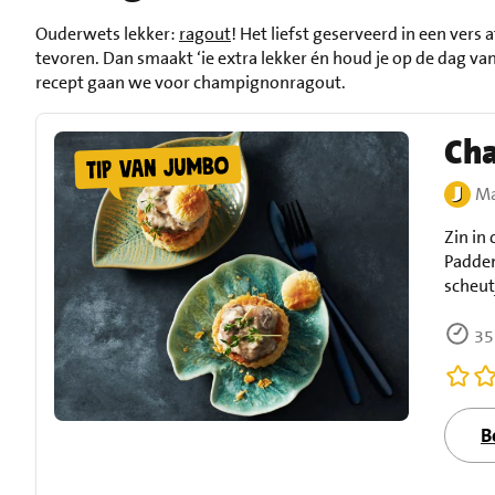
Ouderwets lekker:
ragout
! Het liefst geserveerd in een vers
tevoren. Dan smaakt ‘ie extra lekker én houd je op de dag van 
recept gaan we voor champignonragout.
Ch
Ma
Zin in
Padden
scheut
35
B