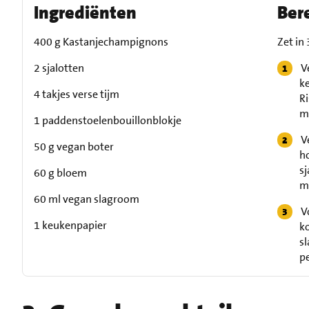
Ingrediënten
Ber
400 g Kastanjechampignons
Zet in
2 sjalotten
V
ke
4 takjes verse tijm
Ri
m
1 paddenstoelenbouillonblokje
V
50 g vegan boter
ho
sj
60 g bloem
mi
60 ml vegan slagroom
V
1 keukenpapier
ko
s
p