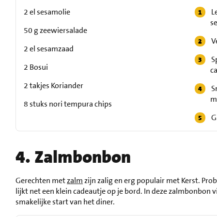
2 el sesamolie
L
s
50 g zeewiersalade
V
2 el sesamzaad
S
2 Bosui
c
2 takjes Koriander
S
m
8 stuks nori tempura chips
G
4. Zalmbonbon
Gerechten met
zalm
zijn zalig en erg populair met Kerst. Pr
lijkt net een klein cadeautje op je bord. In deze zalmbonbon vi
smakelijke start van het diner.