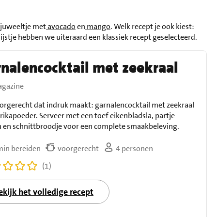
 juweeltje met
avocado
en
mango
. Welk recept je ook kiest:
lijstje hebben we uiteraard een klassiek recept geselecteerd.
nalencocktail met zeekraal
gazine
orgerecht dat indruk maakt: garnalencocktail met zeekraal
rikapoeder. Serveer met een toef eikenbladsla, partje
n en schnittbroodje voor een complete smaakbeleving.
min bereiden
voorgerecht
4 personen
(1)
ekijk het volledige recept