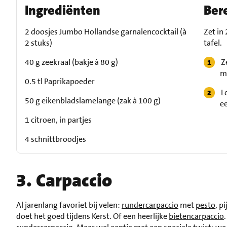
Ingrediënten
Ber
2 doosjes Jumbo Hollandse garnalencocktail (à
Zet in
2 stuks)
tafel.
40 g zeekraal (bakje à 80 g)
Z
m
0.5 tl Paprikapoeder
L
50 g eikenbladslamelange (zak à 100 g)
e
1 citroen, in partjes
4 schnittbroodjes
3. Carpaccio
Al jarenlang favoriet bij velen:
rundercarpaccio
met
pesto
, p
doet het goed tijdens Kerst. Of een heerlijke
bietencarpaccio