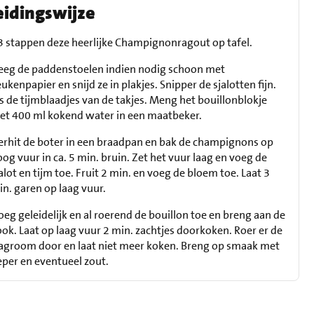
eidingswijze
 3 stappen deze heerlijke Champignonragout op tafel.
eeg de paddenstoelen indien nodig schoon met
ukenpapier en snijd ze in plakjes. Snipper de sjalotten fijn.
s de tijmblaadjes van de takjes. Meng het bouillonblokje
et 400 ml kokend water in een maatbeker.
erhit de boter in een braadpan en bak de champignons op
og vuur in ca. 5 min. bruin. Zet het vuur laag en voeg de
alot en tijm toe. Fruit 2 min. en voeg de bloem toe. Laat 3
n. garen op laag vuur.
oeg geleidelijk en al roerend de bouillon toe en breng aan de
ok. Laat op laag vuur 2 min. zachtjes doorkoken. Roer er de
lagroom door en laat niet meer koken. Breng op smaak met
eper en eventueel zout.