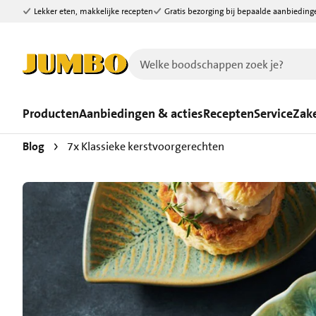
Lekker eten, makkelijke recepten
Gratis bezorging bij bepaalde aanbieding
Ga naar zoeken
Ga naar hoofdinhoud
Producten
Aanbiedingen & acties
Recepten
Service
Zake
Blog
7x Klassieke kerstvoorgerechten