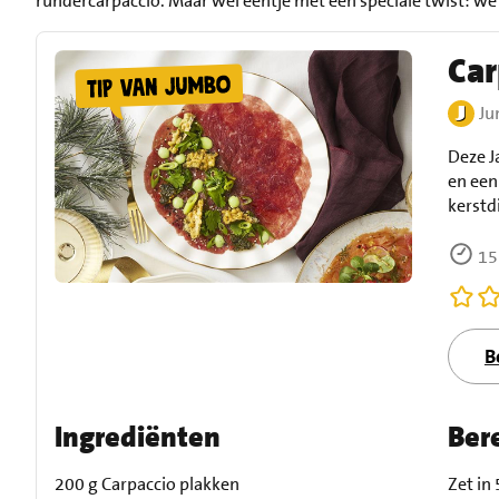
rundercarpaccio. Maar wel eentje met een speciale twist: we 
Car
J
Deze J
en een 
kerstd
15
B
Ingrediënten
Ber
200 g Carpaccio plakken
Zet in