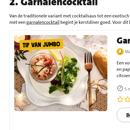
2. Garnalencocktail
Van de traditionele variant met cocktailsaus tot een exotisch
met een
garnalencocktail
begint je kerstdiner goed. Voor dit 
Gar
Ma
Een vo
en pap
citroe
5 
B