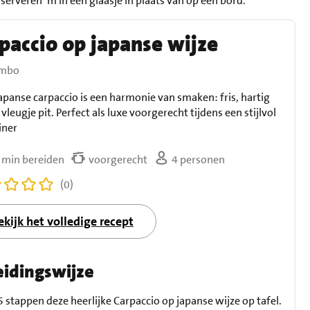
serveren ‘m in een glaasje in plaats van op een bord.
paccio op japanse wijze
umbo
apanse carpaccio is een harmonie van smaken: fris, hartig
vleugje pit. Perfect als luxe voorgerecht tijdens een stijlvol
iner
 min bereiden
voorgerecht
4 personen
(0)
ekijk het volledige recept
eidingswijze
 5 stappen deze heerlijke Carpaccio op japanse wijze op tafel.