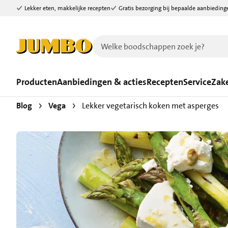
Lekker eten, makkelijke recepten
Gratis bezorging bij bepaalde aanbieding
Ga naar zoeken
Ga naar hoofdinhoud
Producten
Aanbiedingen & acties
Recepten
Service
Zake
Blog
Vega
Lekker vegetarisch koken met asperges