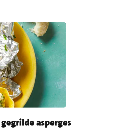
n
gegrilde asperges