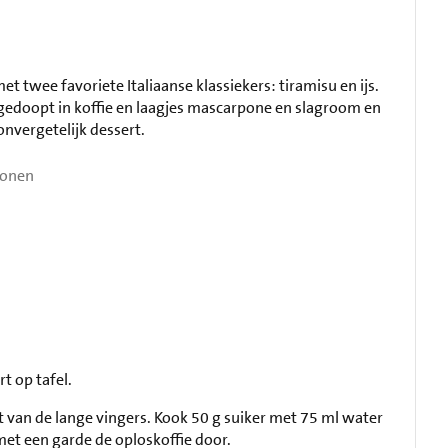
met twee favoriete Italiaanse klassiekers: tiramisu en ijs.
 gedoopt in koffie en laagjes mascarpone en slagroom en
onvergetelijk dessert.
sonen
rt op tafel.
lft van de lange vingers. Kook 50 g suiker met 75 ml water
met een garde de oploskoffie door.