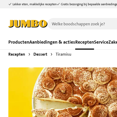
Lekker eten, makkelijke recepten
Gratis bezorging bij bepaalde aanbieding
Ga naar zoeken
Ga naar hoofdinhoud
Producten
Aanbiedingen & acties
Recepten
Service
Zake
Recepten
Dessert
Tiramisu