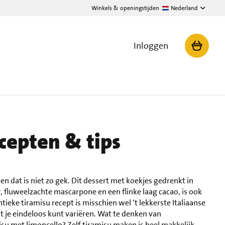
Winkels & openingstijden
Nederland
Inloggen
cepten & tips
en dat is niet zo gek. Dit dessert met koekjes gedrenkt in
r, fluweelzachte mascarpone en een flinke laag cacao, is ook
eke tiramisu recept is misschien wel ‘t lekkerste Italiaanse
dat je eindeloos kunt variëren. Wat te denken van
isu met limoncello? Zelf tiramisu maken is heel makkelijk.