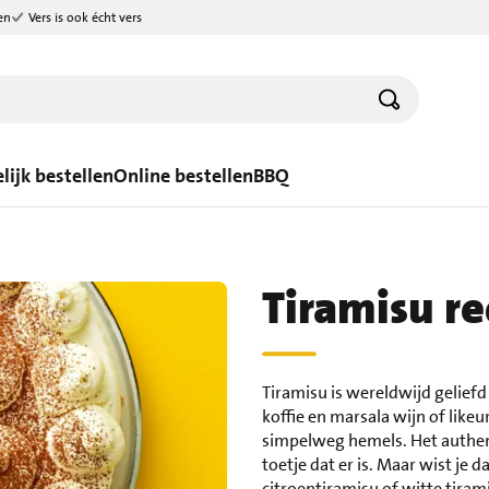
en
Vers is ook écht vers
lijk bestellen
Online bestellen
BBQ
Tiramisu re
Tiramisu is wereldwijd geliefd 
koffie en marsala wijn of likeu
simpelweg hemels. Het authenti
toetje dat er is. Maar wist je 
citroentiramisu of witte tiram