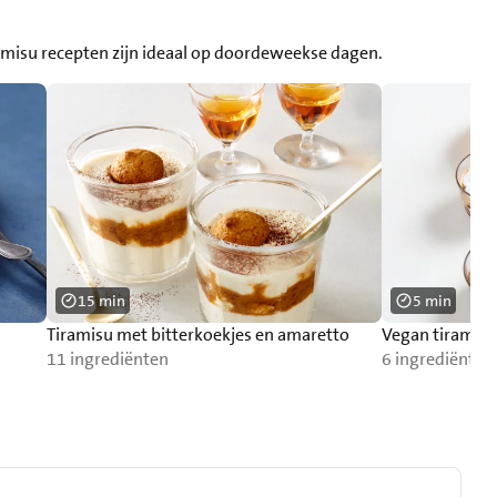
tiramisu recepten zijn ideaal op doordeweekse dagen.
15 min
5 min
Tiramisu met bitterkoekjes en amaretto
Vegan tiramisu 
11 ingrediënten
6 ingrediënten