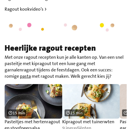
Ragout kookvideo’s
Heerlijke ragout recepten
Met onze ragout recepten kun je alle kanten op. Van een snel
pasteitje met kipragout tot een luxe gang met
garnalenragout tijdens de feestdagen. Ook een succes:
romige
pasta
met ragout maken. Welk gerecht kies jij?
15 min
25 min
Pasteitjes met hertenragout
Kipragout met tuinerwten
Past
en stoofpeersalsa
9 ingrediënten
garn