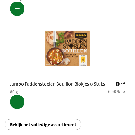
0
52
Prijs: € 0
Jumbo Paddenstoelen Bouillon Blokjes 8 Stuks
€ 6,50 per kilo
6,50
/
kilo
80 g
Bekijk het volledige assortiment