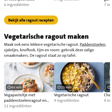
6 ingrediënten
7 in
Bekijk alle ragout recepten
Vegetarische ragout maken
Maak ook eens lekkere vegetarische ragout.
Paddenstoelen
,
sjalotjes, knoflook, tijm en room: gebruik deze zalige
smaakmakers. De ragout staat zo op tafel.
40 min
25 min
Vegapasteitje met
Vegetarische ragout
Cha
paddenstoelenragout en
9 ingrediënten
8 in
cranberry’s
11 ingrediënten