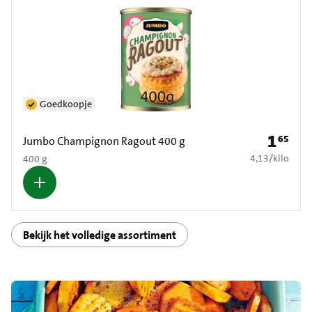
Goedkoopje
1
65
Prijs: € 1
Jumbo Champignon Ragout 400 g
€ 4,13 per kilo
4,13
/
kilo
400 g
Bekijk het volledige assortiment