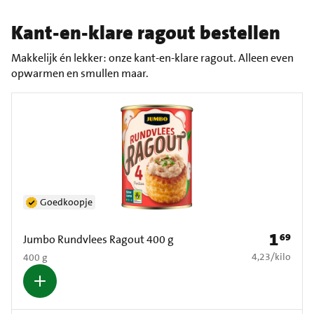
Kant-en-klare ragout bestellen
Makkelijk én lekker: onze kant-en-klare ragout. Alleen even
opwarmen en smullen maar.
Goedkoopje
1
69
Prijs: € 1
Jumbo Rundvlees Ragout 400 g
€ 4,23 per kilo
4,23
/
kilo
400 g