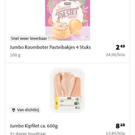
Snel weer leverbaar
2
49
Prijs: € 2
Jumbo Roomboter Pasteibakjes 4 Stuks
€ 24,90 per kilo
24,90
/
kilo
100 g
Van dichtbij
8
28
Prijs: € 8
Jumbo Kipfilet ca. 600g
€ 13,80 per kilo
13,80
/
kilo
3+ dagen houdbaar