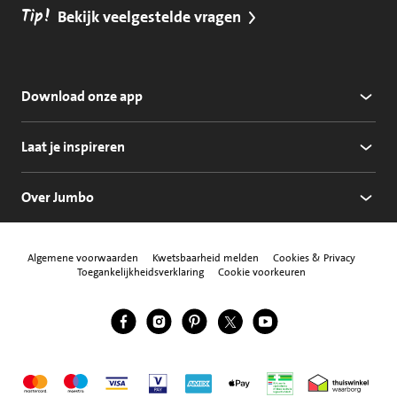
Tip!
Bekijk veelgestelde vragen
Download onze app
Laat je inspireren
Over Jumbo
Algemene voorwaarden
Kwetsbaarheid melden
Cookies & Privacy
Toegankelijkheidsverklaring
Cookie voorkeuren
Jumbo Facebook
Jumbo Instagram
Jumbo Pinterest
Jumbo Twitter
Jumbo YouTube
Volg ons
Mastercard
Maestro
Visa
Vpay
American Express
Apple Pay
Aanbiedersmedicijne
Thuiswinkel w