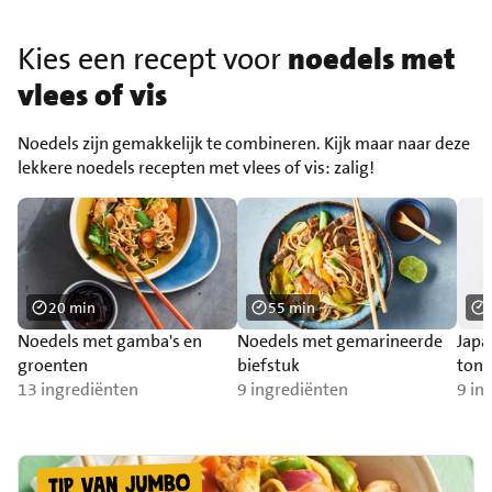
Kies een recept voor
noedels met
vlees of vis
Noedels zijn gemakkelijk te combineren. Kijk maar naar deze
lekkere noedels recepten met vlees of vis: zalig!
20 min
55 min
Noedels met gamba's en
Noedels met gemarineerde
Japa
groenten
biefstuk
toni
13 ingrediënten
9 ingrediënten
9 in