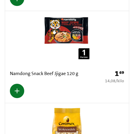
1
69
Prijs: € 1
Namdong Snack Beef Jjigae 120 g
€ 14,08 per kilo
14,08
/
kilo