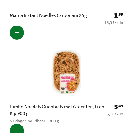
1
39
Prijs: € 1
Mama Instant Noedles Carbonara 85g
€ 16,35 per kilo
16,35
/
kilo
5
49
Prijs: € 5
Jumbo Noedels Oriëntaals met Groenten, Ei en
Kip 900 g
€ 6,10 per kilo
6,10
/
kilo
5+ dagen houdbaar • 900 g