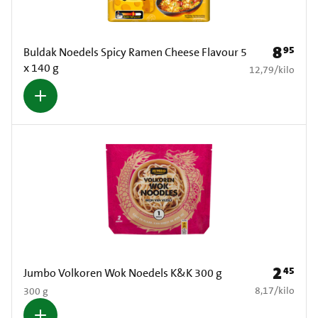
8
95
Prijs: € 8
Buldak Noedels Spicy Ramen Cheese Flavour 5
x 140 g
€ 12,79 per kilo
12,79
/
kilo
2
45
Prijs: € 2
Jumbo Volkoren Wok Noedels K&K 300 g
€ 8,17 per kilo
8,17
/
kilo
300 g