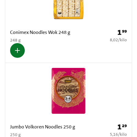
1
99
Prijs: € 1
Conimex Noodles Wok 248 g
€ 8,02 per kilo
8,02
/
kilo
248 g
1
29
Prijs: € 1
Jumbo Volkoren Noodles 250 g
€ 5,16 per kilo
5,16
/
kilo
250 g