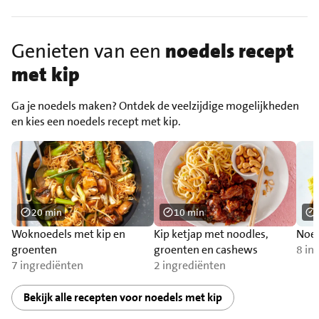
Genieten van een
noedels recept
met kip
Ga je noedels maken? Ontdek de veelzijdige mogelijkheden
en kies een noedels recept met kip.
20 min
10 min
Woknoedels met kip en
Kip ketjap met noodles,
Noed
groenten
groenten en cashews
8 in
7 ingrediënten
2 ingrediënten
Bekijk alle recepten voor noedels met kip