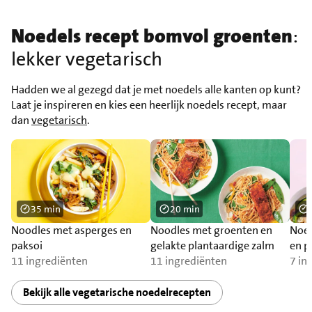
Noedels recept bomvol groenten
:
lekker vegetarisch
Hadden we al gezegd dat je met noedels alle kanten op kunt?
Laat je inspireren en kies een heerlijk noedels recept, maar
dan
vegetarisch
.
35 min
20 min
Noodles met asperges en
Noodles met groenten en
Noed
paksoi
gelakte plantaardige zalm
en p
11 ingrediënten
11 ingrediënten
7 in
Bekijk alle vegetarische noedelrecepten