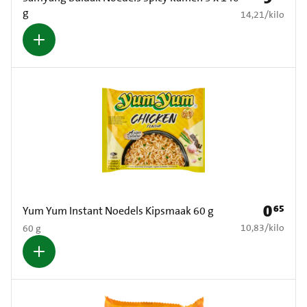
g
€ 14,21 per kilo
14,21
/
kilo
0
65
Prijs: € 0
Yum Yum Instant Noedels Kipsmaak 60 g
€ 10,83 per kilo
10,83
/
kilo
60 g