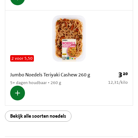
2 voor 5,50
3
20
Prijs: € 3
Jumbo Noedels Teriyaki Cashew 260 g
€ 12,31 per kilo
12,31
/
kilo
5+ dagen houdbaar • 260 g
Bekijk alle soorten noedels