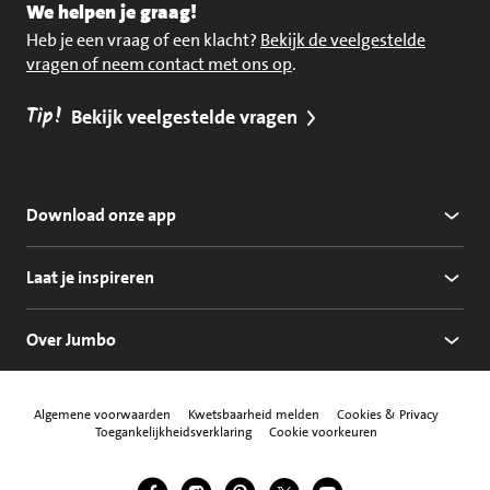
We helpen je graag!
Heb je een vraag of een klacht?
Bekijk de veelgestelde
vragen of neem contact met ons op
.
Tip!
Bekijk veelgestelde vragen
Download onze app
Laat je inspireren
Over Jumbo
Algemene voorwaarden
Kwetsbaarheid melden
Cookies & Privacy
Toegankelijkheidsverklaring
Cookie voorkeuren
Jumbo Facebook
Jumbo Instagram
Jumbo Pinterest
Jumbo Twitter
Jumbo YouTube
Volg ons