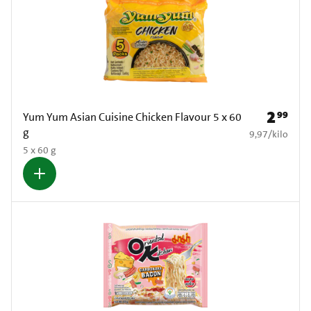
2
99
Prijs: € 2
Yum Yum Asian Cuisine Chicken Flavour 5 x 60
g
€ 9,97 per kilo
9,97
/
kilo
5 x 60 g