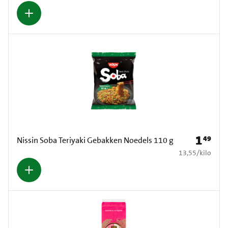
1
49
Prijs: € 1
Nissin Soba Teriyaki Gebakken Noedels 110 g
€ 13,55 per kilo
13,55
/
kilo