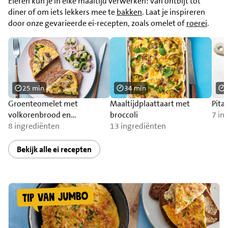
Eieren kun je in elke maaltijd verwerken: van ontbijt tot
diner of om iets lekkers mee te
bakken
. Laat je inspireren
door onze gevarieerde ei-recepten, zoals omelet of
roerei
.
25 min
34 min
Groenteomelet met
Maaltijdplaattaart met
Pita
volkorenbrood en
broccoli
7 in
komkommersalade
8 ingrediënten
13 ingrediënten
Bekijk alle ei recepten