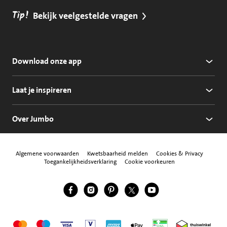
Tip!
Bekijk veelgestelde vragen
Download onze app
Laat je inspireren
Over Jumbo
Algemene voorwaarden
Kwetsbaarheid melden
Cookies & Privacy
Toegankelijkheidsverklaring
Cookie voorkeuren
Jumbo Facebook
Jumbo Instagram
Jumbo Pinterest
Jumbo Twitter
Jumbo YouTube
Volg ons
Mastercard
Maestro
Visa
Vpay
American Express
Apple Pay
Aanbiedersmedicijne
Thuiswinkel w