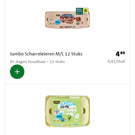
4
89
Prijs: € 4
Jumbo Scharreleieren M/L 12 Stuks
€ 0,41 per stuk
0,41
/
stuk
9+ dagen houdbaar • 12 stuks