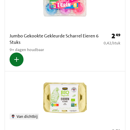
2
49
Prijs: € 2
Jumbo Gekookte Gekleurde Scharrel Eieren 6
Stuks
€ 0,42 per stuk
0,42
/
stuk
9+ dagen houdbaar
Van dichtbij