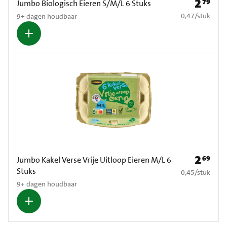
2
79
Prijs: € 2
Jumbo Biologisch Eieren S/M/L 6 Stuks
€ 0,47 per stuk
0,47
/
stuk
9+ dagen houdbaar
2
69
Prijs: € 2
Jumbo Kakel Verse Vrije Uitloop Eieren M/L 6
Stuks
€ 0,45 per stuk
0,45
/
stuk
9+ dagen houdbaar