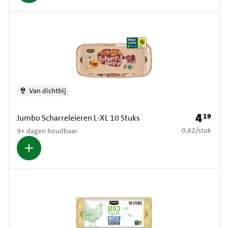
Van dichtbij
4
19
Prijs: € 4
Jumbo Scharreleieren L-XL 10 Stuks
€ 0,42 per stuk
0,42
/
stuk
9+ dagen houdbaar