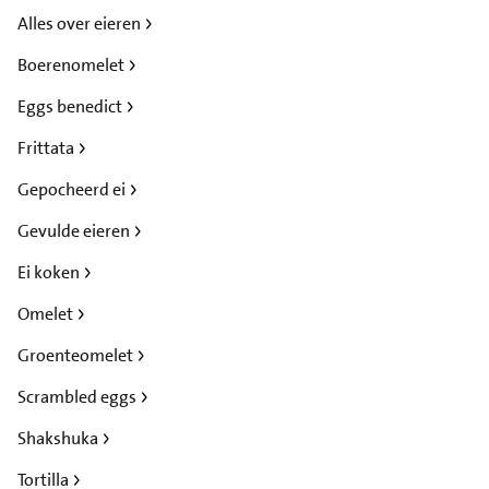
Alles over eieren
Boerenomelet
Eggs benedict
Frittata
Gepocheerd ei
Gevulde eieren
Ei koken
Omelet
Groenteomelet
Scrambled eggs
Shakshuka
Tortilla