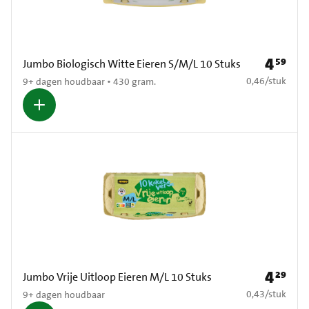
4
59
Prijs: € 4
Jumbo Biologisch Witte Eieren S/M/L 10 Stuks
€ 0,46 per stuk
0,46
/
stuk
9+ dagen houdbaar • 430 gram.
4
29
Prijs: € 4
Jumbo Vrije Uitloop Eieren M/L 10 Stuks
€ 0,43 per stuk
0,43
/
stuk
9+ dagen houdbaar