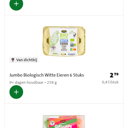
Van dichtbij
2
79
Prijs: € 2
Jumbo Biologisch Witte Eieren 6 Stuks
€ 0,47 per stuk
0,47
/
stuk
9+ dagen houdbaar • 258 g