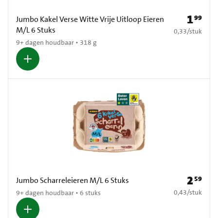
1
99
Prijs: € 1
Jumbo Kakel Verse Witte Vrije Uitloop Eieren
M/L 6 Stuks
€ 0,33 per stuk
0,33
/
stuk
9+ dagen houdbaar • 318 g
2
59
Prijs: € 2
Jumbo Scharreleieren M/L 6 Stuks
€ 0,43 per stuk
0,43
/
stuk
9+ dagen houdbaar • 6 stuks