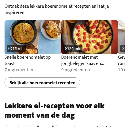
Ontdek deze lekkere boerenomelet recepten en laat je
inspireren.
15 min
20 min
Snelle boerenomelet op
Boerenomelet met
Gevu
toast
jongbelegen kaas en
cam
7 ingrediënten
stokbrood
9 ingrediënten
10 i
Bekijk alle boerenomelet recepten
Lekkere ei-recepten voor elk
moment van de dag