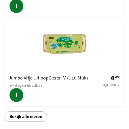
4
29
Prijs: € 4
Jumbo Vrije Uitloop Eieren M/L 10 Stuks
€ 0,43 per stuk
0,43
/
stuk
9+ dagen houdbaar
Bekijk alle eieren