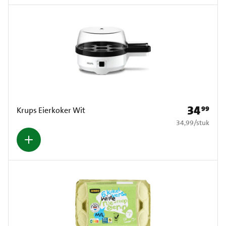
34
99
Prijs: € 34,
Krups Eierkoker Wit
€ 34,99 per stuk
34,99
/
stuk