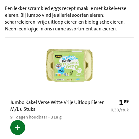
Een lekker scrambled eggs recept maak je met kakelverse
eieren. Bij Jumbo vind je allerlei soorten eieren:
scharreleieren, vrije uitloop eieren en biologische eieren.
Neem een kijkje in ons ruime assortiment aan eieren.
1
99
Prijs: € 1
Jumbo Kakel Verse Witte Vrije Uitloop Eieren
M/L 6 Stuks
€ 0,33 per stuk
0,33
/
stuk
9+ dagen houdbaar • 318 g