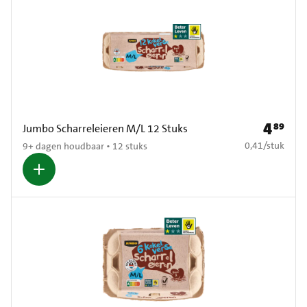
4
89
Prijs: € 4
Jumbo Scharreleieren M/L 12 Stuks
€ 0,41 per stuk
0,41
/
stuk
9+ dagen houdbaar • 12 stuks