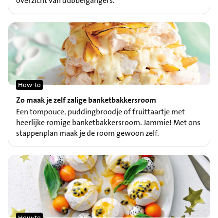
overzicht van dubbelgangers.
How-to
Zo maak je zelf zalige banketbakkersroom
Een tompouce, puddingbroodje of fruittaartje met
heerlijke romige banketbakkersroom. Jammie! Met ons
stappenplan maak je de room gewoon zelf.
How-to