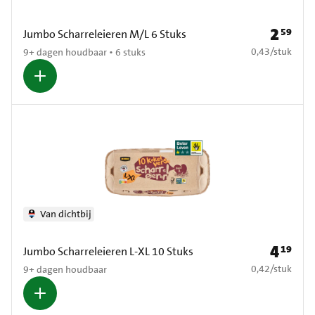
2
59
Prijs: € 2
Jumbo Scharreleieren M/L 6 Stuks
€ 0,43 per stuk
0,43
/
stuk
9+ dagen houdbaar • 6 stuks
Van dichtbij
4
19
Prijs: € 4
Jumbo Scharreleieren L-XL 10 Stuks
€ 0,42 per stuk
0,42
/
stuk
9+ dagen houdbaar