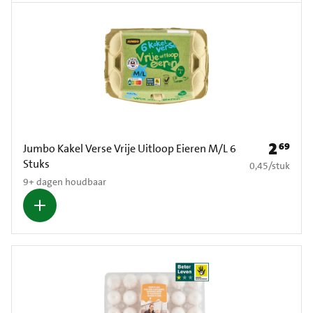
2
69
Prijs: € 2
Jumbo Kakel Verse Vrije Uitloop Eieren M/L 6
Stuks
€ 0,45 per stuk
0,45
/
stuk
9+ dagen houdbaar