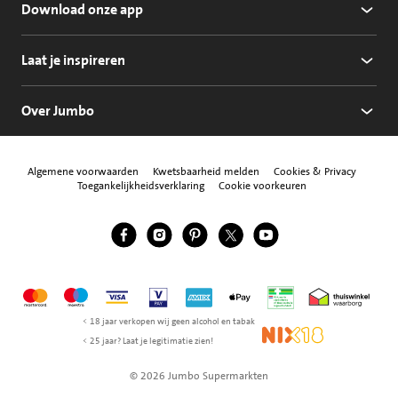
Download onze app
Laat je inspireren
Over Jumbo
Algemene voorwaarden
Kwetsbaarheid melden
Cookies & Privacy
Toegankelijkheidsverklaring
Cookie voorkeuren
Jumbo Facebook
Jumbo Instagram
Jumbo Pinterest
Jumbo Twitter
Jumbo YouTube
Volg ons
Mastercard
Maestro
Visa
Vpay
American Express
Apple Pay
Aanbiedersmedicijne
Thuiswinkel w
< 18 jaar verkopen wij geen alcohol en tabak
NIX18
< 25 jaar? Laat je legitimatie zien!
© 2026 Jumbo Supermarkten