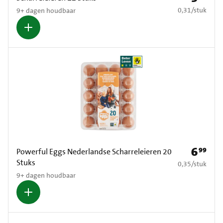
€ 0,31 per stuk
0,31
/
stuk
9+ dagen houdbaar
6
99
Prijs: € 6
Powerful Eggs Nederlandse Scharreleieren 20
Stuks
€ 0,35 per stuk
0,35
/
stuk
9+ dagen houdbaar