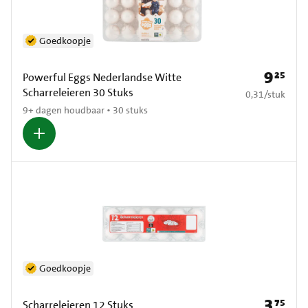
Goedkoopje
9
25
Prijs: € 9
Powerful Eggs Nederlandse Witte
Scharreleieren 30 Stuks
€ 0,31 per stuk
0,31
/
stuk
9+ dagen houdbaar • 30 stuks
Goedkoopje
3
75
Prijs: € 3
Scharreleieren 12 Stuks