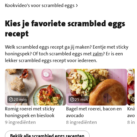
Kookvideo's voor scrambled eggs
Kies je favoriete scrambled eggs
recept
Welk scrambled eggs recept ga jij maken? Eentje met sticky
honingspek? Of toch scrambled eggs met
zalm
? Er is een
lekker scrambled eggs recept voor iedereen.
20 min
25 min
Romig roerei met sticky
Bagel met roerei, bacon en
Knäc
honingspek en bieslook
avocado
avo
9 ingrediënten
8 ingrediënten
8 in
Bekijk alle scrambled eggs recepten