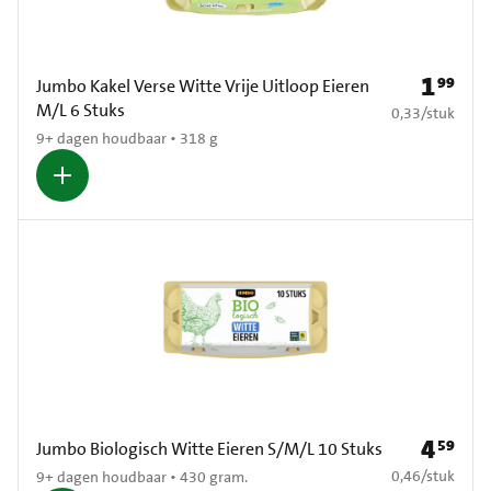
1
99
Prijs: € 1
Jumbo Kakel Verse Witte Vrije Uitloop Eieren
M/L 6 Stuks
€ 0,33 per stuk
0,33
/
stuk
9+ dagen houdbaar • 318 g
4
59
Prijs: € 4
Jumbo Biologisch Witte Eieren S/M/L 10 Stuks
€ 0,46 per stuk
0,46
/
stuk
9+ dagen houdbaar • 430 gram.