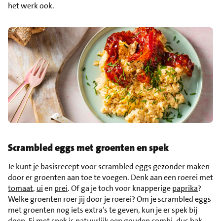
het werk ook.
Scrambled eggs met groenten en spek
Je kunt je basisrecept voor scrambled eggs gezonder maken
door er groenten aan toe te voegen. Denk aan een roerei met
tomaat
,
ui
en
prei
. Of ga je toch voor knapperige
paprika
?
Welke groenten roer jij door je roerei? Om je scrambled eggs
met groenten nog iets extra’s te geven, kun je er spek bij
doen. Ei met spek is natuurlijk een gouden combi, dus bak