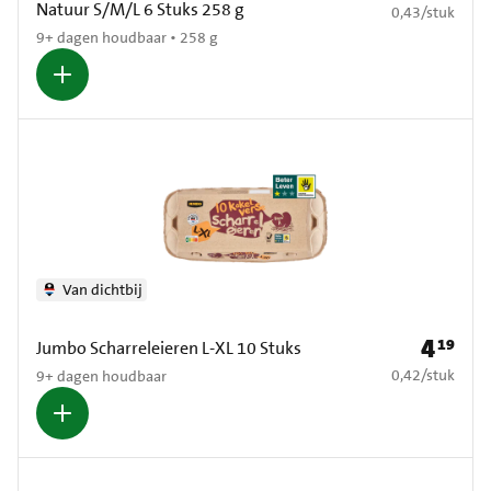
Natuur S/M/L 6 Stuks 258 g
€ 0,43 per stuk
0,43
/
stuk
9+ dagen houdbaar • 258 g
Van dichtbij
4
19
Prijs: € 4
Jumbo Scharreleieren L-XL 10 Stuks
€ 0,42 per stuk
0,42
/
stuk
9+ dagen houdbaar