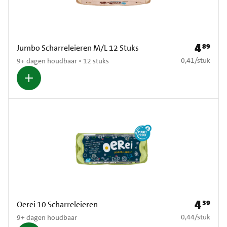
4
89
Prijs: € 4
Jumbo Scharreleieren M/L 12 Stuks
€ 0,41 per stuk
0,41
/
stuk
9+ dagen houdbaar • 12 stuks
4
39
Prijs: € 4
Oerei 10 Scharreleieren
€ 0,44 per stuk
0,44
/
stuk
9+ dagen houdbaar