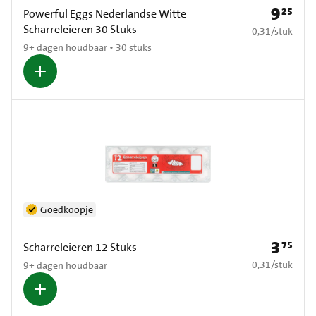
9
25
Prijs: € 9
Powerful Eggs Nederlandse Witte
Scharreleieren 30 Stuks
€ 0,31 per stuk
0,31
/
stuk
9+ dagen houdbaar • 30 stuks
Goedkoopje
3
75
Prijs: € 3
Scharreleieren 12 Stuks
€ 0,31 per stuk
0,31
/
stuk
9+ dagen houdbaar