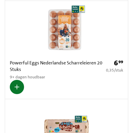
6
99
Prijs: € 6
Powerful Eggs Nederlandse Scharreleieren 20
Stuks
€ 0,35 per stuk
0,35
/
stuk
9+ dagen houdbaar