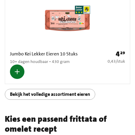
4
29
Prijs: € 4
Jumbo Kei Lekker Eieren 10 Stuks
€ 0,43 per stuk
0,43
/
stuk
10+ dagen houdbaar • 430 gram
Bekijk het volledige assortiment eieren
Kies een passend frittata of
omelet recept