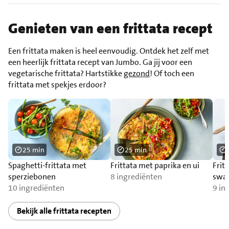
Genieten van een frittata recept
Een frittata maken is heel eenvoudig. Ontdek het zelf met
een heerlijk frittata recept van Jumbo. Ga jij voor een
vegetarische frittata? Hartstikke
gezond
! Of toch een
frittata met spekjes erdoor?
25 min
25 min
Spaghetti-frittata met
Frittata met paprika en ui
Frit
sperziebonen
8 ingrediënten
swa
10 ingrediënten
9 in
Bekijk alle frittata recepten