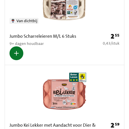
Van dichtbij
2
55
Prijs: € 2
Jumbo Scharreleieren M/L 6 Stuks
€ 0,43 per stuk
0,43
/
stuk
9+ dagen houdbaar
2
59
Prijs: € 2
Jumbo Kei Lekker met Aandacht voor Dier &