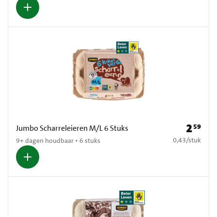
2
59
Prijs: € 2
Jumbo Scharreleieren M/L 6 Stuks
€ 0,43 per stuk
0,43
/
stuk
9+ dagen houdbaar • 6 stuks