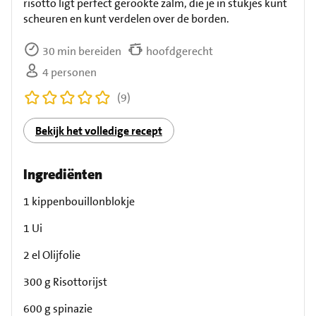
risotto ligt perfect gerookte zalm, die je in stukjes kunt
scheuren en kunt verdelen over de borden.
30 min bereiden
hoofdgerecht
4 personen
(9)
Bekijk het volledige recept
Ingrediënten
1 kippenbouillonblokje
1 Ui
2 el Olijfolie
300 g Risottorijst
600 g spinazie