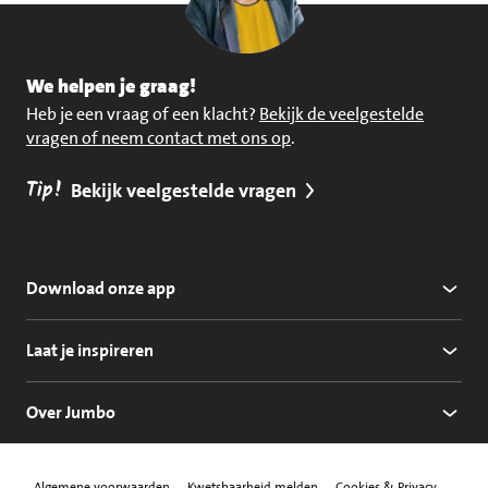
We helpen je graag!
Heb je een vraag of een klacht?
Bekijk de veelgestelde
vragen of neem contact met ons op
.
Tip!
Bekijk veelgestelde vragen
Download onze app
Laat je inspireren
Over Jumbo
Algemene voorwaarden
Kwetsbaarheid melden
Cookies & Privacy