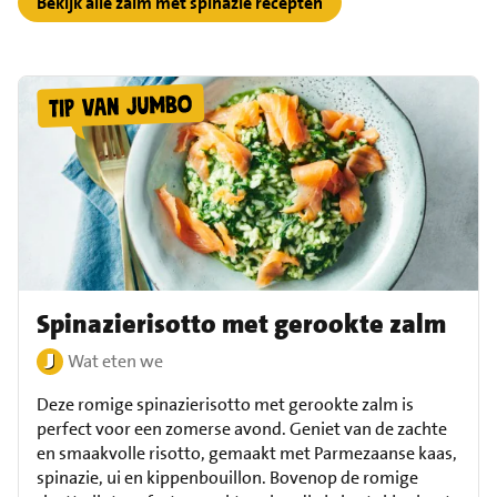
Bekijk alle zalm met spinazie recepten
Spinazierisotto met gerookte zalm
Wat eten we
Deze romige spinazierisotto met gerookte zalm is
perfect voor een zomerse avond. Geniet van de zachte
en smaakvolle risotto, gemaakt met Parmezaanse kaas,
spinazie, ui en kippenbouillon. Bovenop de romige