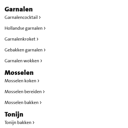
Garnalen
Garnalencocktail
Hollandse garnalen
Garnalenkroket
Gebakken garnalen
Garnalen wokken
Mosselen
Mosselen koken
Mosselen bereiden
Mosselen bakken
Tonijn
Tonijn bakken