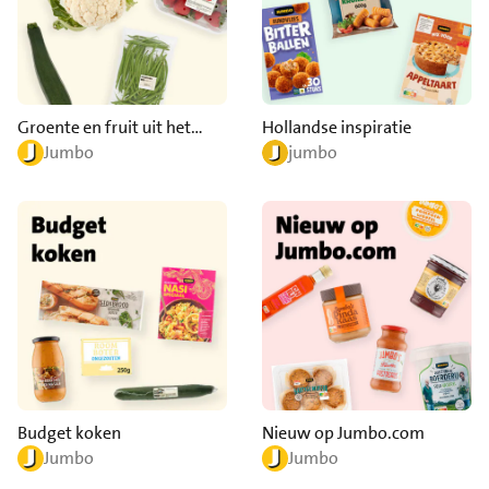
Groente en fruit uit het
Hollandse inspiratie
seizoen
Jumbo
jumbo
Budget koken
Nieuw op Jumbo.com
Jumbo
Jumbo