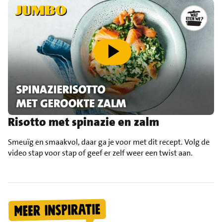
speel video af
Risotto met spinazie en zalm
Smeuïg en smaakvol, daar ga je voor met dit recept. Volg de
video stap voor stap of geef er zelf weer een twist aan.