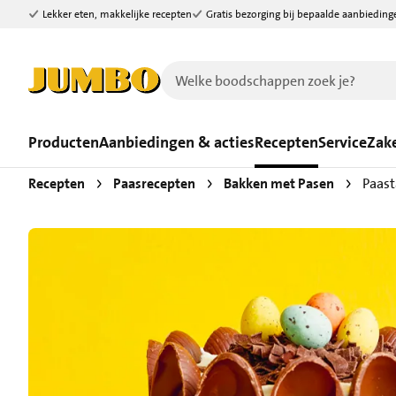
Lekker eten, makkelijke recepten
Gratis bezorging bij bepaalde aanbieding
Ga naar zoeken
Ga naar hoofdinhoud
Producten
Aanbiedingen & acties
Recepten
Service
Zake
Recepten
Paasrecepten
Bakken met Pasen
Paast