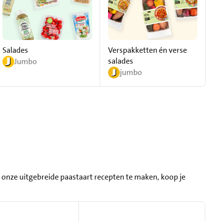
Salades
Verspakketten én verse
Ju
salades
Jumbo
jumbo
n onze uitgebreide paastaart recepten te maken, koop je