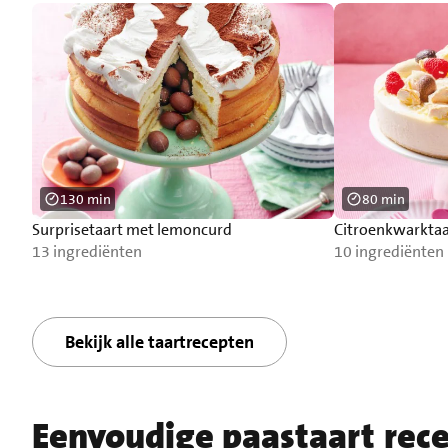
130 min
80 min
Surprisetaart met lemoncurd
Citroenkwarktaa
13 ingrediënten
10 ingrediënten
Bekijk alle taartrecepten
Eenvoudige paastaart rec