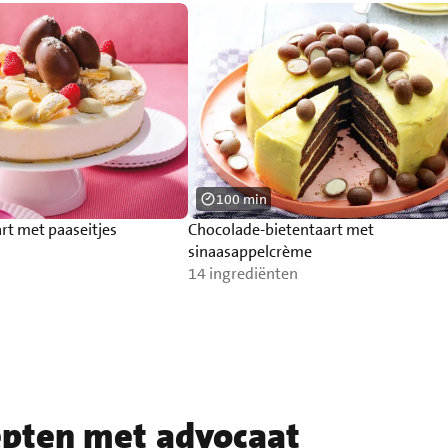
100 min
rt met paaseitjes
Chocolade-bietentaart met
sinaasappelcrème
14 ingrediënten
epten met advocaat