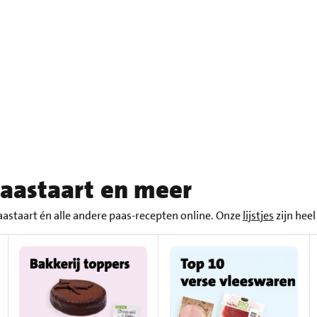
paastaart en meer
paastaart én alle andere paas-recepten online. Onze
lijstjes
zijn hee