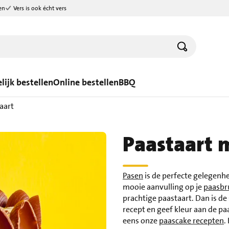
en
Vers is ook écht vers
lijk bestellen
Online bestellen
BBQ
aart
Paastaart 
Pasen
is de perfecte gelegenhe
mooie aanvulling op je
paasbr
prachtige paastaart. Dan is de
recept en geef kleur aan de pa
eens onze
paascake recepten
.