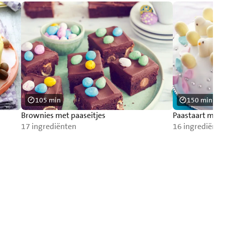
105 min
150 min
Brownies met paaseitjes
Paastaart met
17 ingrediënten
16 ingrediënte