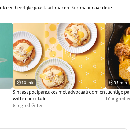
ook een heerlijke paastaart maken. Kijk maar naar deze
10 min
35 min
Sinaasappelpancakes met advocaatroom en
Luchtige pann
witte chocolade
10 ingrediënte
6 ingrediënten