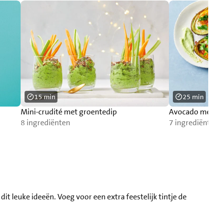
15 min
25 min
Mini-crudité met groentedip
Avocado met ei
8 ingrediënten
7 ingrediënten
it leuke ideeën. Voeg voor een extra feestelijk tintje de