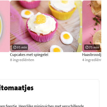
35 min
75 min
Cupcakes met spiegelei
Haasbroodjes
8 ingrediënten
4 ingrediënten
itomaatjes
en feestje. Heerlijke miniquiches met verschillende