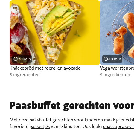
20 min
40 min
Knäckebröd met roerei en avocado
Vega worstenbr
8 ingrediënten
9 ingrediënten
Paasbuffet gerechten voo
Met deze paasbuffet gerechten voor kinderen maak je er echt e
favoriete
paaseitjes
van je kind toe. Ook leuk:
paascupcakes