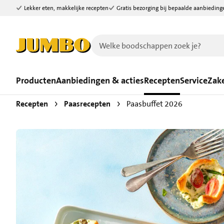
Lekker eten, makkelijke recepten
Gratis bezorging bij bepaalde aanbieding
Ga naar zoeken
Ga naar hoofdinhoud
Producten
Aanbiedingen & acties
Recepten
Service
Zake
Recepten
Paasrecepten
Paasbuffet 2026