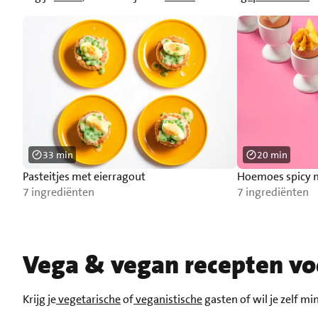
33 min
20 min
Pasteitjes met eierragout
Hoemoes spicy m
7 ingrediënten
7 ingrediënten
Vega & vegan recepten vo
Krijg je
vegetarische
of
veganistische
gasten of wil je zelf mi