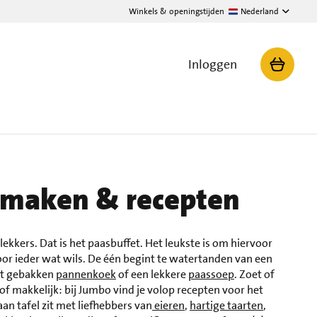
Winkels & openingstijden
Nederland
Inloggen
 maken & recepten
lekkers. Dat is het paasbuffet. Het leukste is om hiervoor
r ieder wat wils. De één begint te watertanden van een
ect gebakken
pannenkoek
of een lekkere
paassoep
. Zoet of
 of makkelijk: bij Jumbo vind je volop recepten voor het
aan tafel zit met liefhebbers van
eieren
,
hartige taarten
,