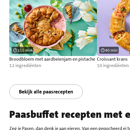
210 min
40 min
Broodbloem met aardbeienjam en pistache
Croissant krans
12 ingrediënten
10 ingrediënten
Bekijk alle paasrecepten
Paasbuffet recepten met e
Zeg je
Pasen
, dan denk je aan
eieren
. Van een
gepocheerd ei
t