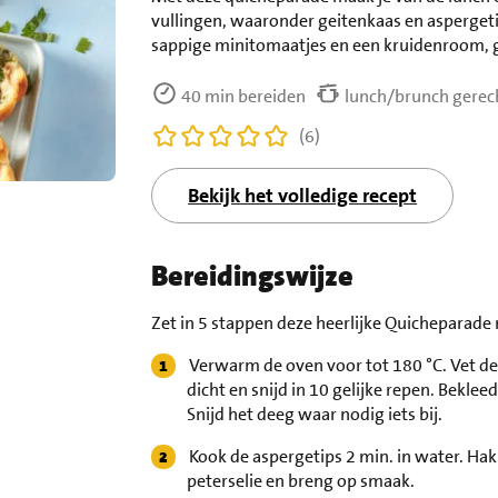
vullingen, waaronder geitenkaas en aspergeti
sappige minitomaatjes en een kruidenroom, 
40 min bereiden
lunch/brunch gerec
(6)
Bekijk het volledige recept
Bereidingswijze
Zet in 5 stappen deze heerlijke Quicheparade
Verwarm de oven voor tot 180 °C. Vet de
dicht en snijd in 10 gelijke repen. Bekl
Snijd het deeg waar nodig iets bij.
Kook de aspergetips 2 min. in water. Hak 
peterselie en breng op smaak.