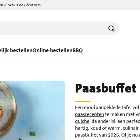
en
Vers is ook écht vers
lijk bestellen
Online bestellen
BBQ
Paasbuffet
Een mooi aangeklede tafel vol 
paasrecepten
te maken met voo
quiche
, de ander bij een perf
hartig, koud of warm, culinair
paasbuffet van 2026. Of je nu 