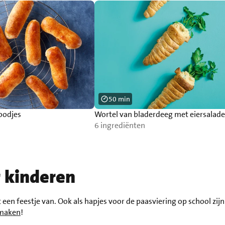
50 min
oodjes
Wortel van bladerdeeg met eiersalade
6 ingrediënten
r kinderen
en feestje van. Ook als hapjes voor de paasviering op school zijn d
 maken
!