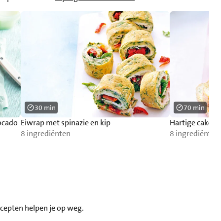
30 min
70 min
ocado
Eiwrap met spinazie en kip
Hartige cake m
8 ingrediënten
8 ingrediënten
recepten helpen je op weg.