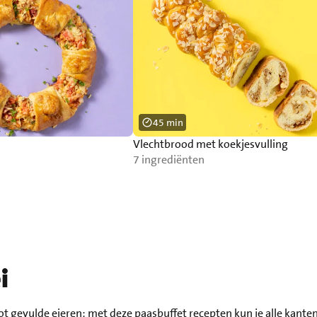
45 min
Vlechtbrood met koekjesvulling
7 ingrediënten
i
ot
gevulde eieren
: met deze paasbuffet recepten kun je alle kante