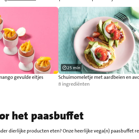
25 min
ango gevulde eitjes
Schuimomeletje met aardbeien en av
8 ingrediënten
or het paasbuffet
nder dierlijke producten eten? Onze heerlijke vega(n) paasbuffet 