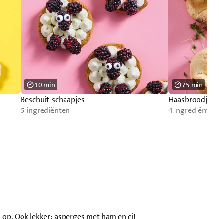
10 min
75 min
Beschuit-schaapjes
Haasbroodjes
5 ingrediënten
4 ingrediënten
n op. Ook lekker:
asperges met ham en ei
!