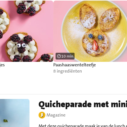
10 min
jes
Paashaaswentelteefje
8 ingrediënten
Quicheparade met min
Magazine
Met deze quicheparade maak je van de lunch e