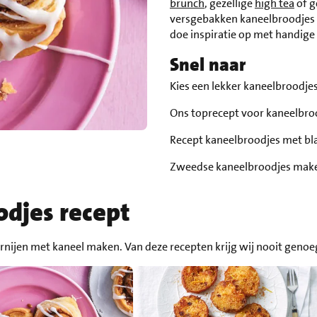
brunch
, gezellige
high tea
of g
versgebakken kaneelbroodjes sc
doe inspiratie op met handige
Snel naar
Kies een lekker kaneelbroodje
Ons toprecept voor kaneelbro
Recept kaneelbroodjes met bl
Zweedse kaneelbroodjes mak
odjes recept
kernijen met kaneel maken. Van deze recepten krijg wij nooit gen