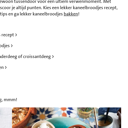
ewoon tussendoor voor een ultiem verwenmoment. Met
oor je altijd punten. Kies een lekker kaneelbroodjes recept,
 tips en ga lekker kaneelbroodjes
bakken
!
s recept
odjes
aderdeeg of croissantdeeg
en
oeg, mmm!