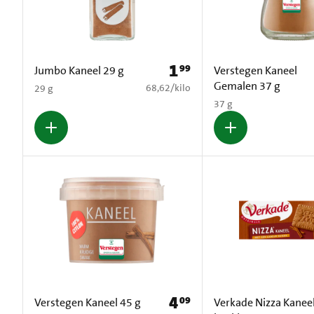
1
99
Prijs: € 1,99
Jumbo Kaneel 29 g
Verstegen Kaneel
Gemalen 37 g
€ 68,62 per kilo
68,62
/
kilo
29 g
37 g
4
09
Prijs: € 4,09
Verstegen Kaneel 45 g
Verkade Nizza Kanee