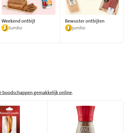
Weekend ontbijt
Bewuster ontbijten
Be
Jumbo
jumbo
je boodschappen gemakkelijk online
.