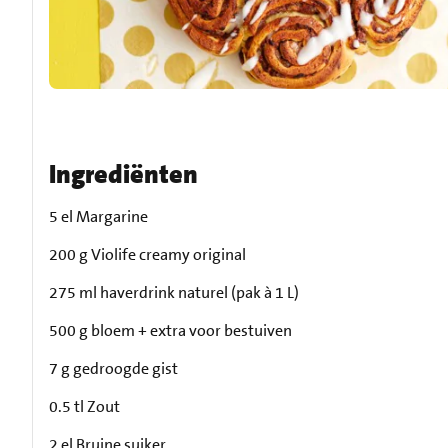
Ingrediënten
5 el Margarine
200 g Violife creamy original
275 ml haverdrink naturel (pak à 1 L)
500 g bloem + extra voor bestuiven
7 g gedroogde gist
0.5 tl Zout
2 el Bruine suiker