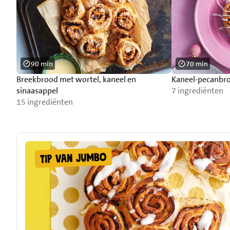
90 min
70 min
Breekbrood met wortel, kaneel en
Kaneel-pecanbr
sinaasappel
7 ingrediënten
15 ingrediënten