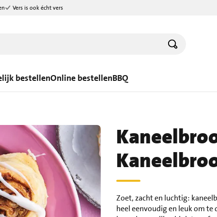
en
Vers is ook écht vers
lijk bestellen
Online bestellen
BBQ
Kaneelbro
Kaneelbroo
Zoet, zacht en luchtig: kanee
heel eenvoudig en leuk om te d