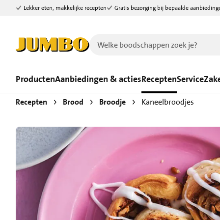
Lekker eten, makkelijke recepten
Gratis bezorging bij bepaalde aanbieding
Ga naar zoeken
Ga naar hoofdinhoud
Producten
Aanbiedingen & acties
Recepten
Service
Zake
Recepten
Brood
Broodje
Kaneelbroodjes