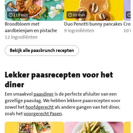
210 min
30 min
Broodbloem met
Duo Penotti bunny pancakes
Croi
aardbeienjam en pistache
9 ingrediënten
10 i
12 ingrediënten
Bekijk alle paasbrunch recepten
Lekker paasrecepten voor het
diner
Een smaakvol
paasdiner
is de perfecte afsluiter van een
gezellige paasdag. We hebben lekkere paasrecepten voor
zowel het
hoofdgerecht
als andere gangen van het diner,
zoals het
voorgerecht Pasen
.