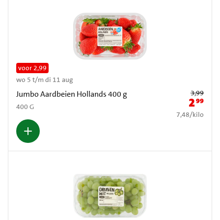
voor 2,99
wo 5 t/m di 11 aug
Oude prijs: € 3
3,99
Jumbo Aardbeien Hollands 400 g
2
99
Nieuwe pr
400 G
€ 7,48 per kilo
7,48
/
kilo