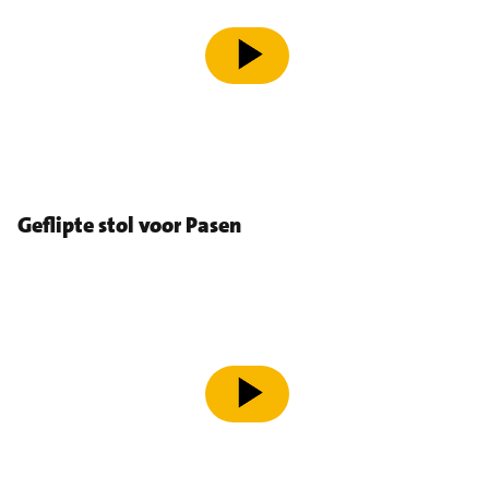
speel video af
Geflipte stol voor Pasen
speel video af