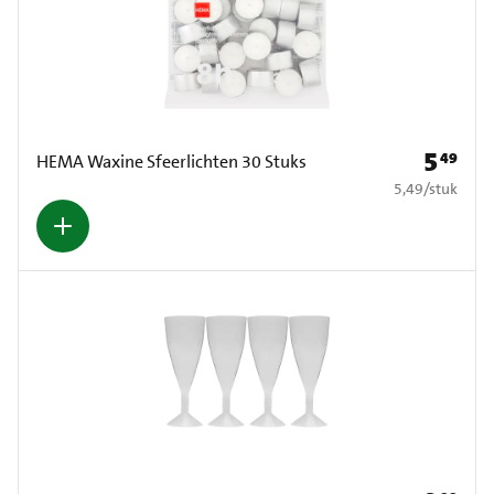
5
49
Prijs: € 5
HEMA Waxine Sfeerlichten 30 Stuks
€ 5,49 per stuk
5,49
/
stuk