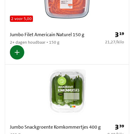
2 voor 5,00
3
19
Prijs: € 3
Jumbo Filet Americain Naturel 150 g
€ 21,27 per kilo
21,27
/
kilo
2+ dagen houdbaar • 150 g
3
39
Prijs: € 3
Jumbo Snackgroente Komkommertjes 400 g