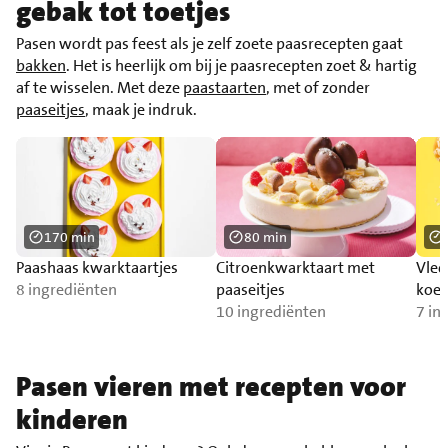
gebak tot toetjes
Pasen wordt pas feest als je zelf zoete paasrecepten gaat
bakken
. Het is heerlijk om bij je paasrecepten zoet & hartig
af te wisselen. Met deze
paastaarten
, met of zonder
paaseitjes
, maak je indruk.
170 min
80 min
Paashaas kwarktaartjes
Citroenkwarktaart met
Vlec
8 ingrediënten
paaseitjes
koek
10 ingrediënten
7 in
Pasen vieren met recepten voor
kinderen