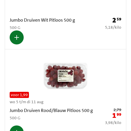
2
59
Prijs: € 2
Jumbo Druiven Wit Pitloos 500 g
€ 5,18 per kilo
5,18
/
kilo
500 G
voor 1,99
wo 5 t/m di 11 aug
Oude prijs: € 2
2,79
Jumbo Druiven Rood/Blauw Pitloos 500 g
1
99
Nieuwe pr
500 G
€ 3,98 per kilo
3,98
/
kilo