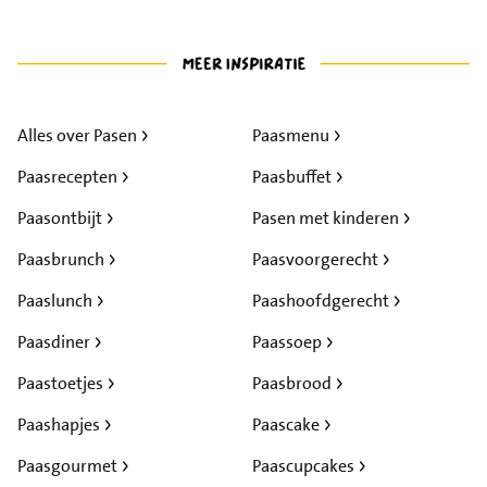
Alles over Pasen
Paasmenu
Paasrecepten
Paasbuffet
Paasontbijt
Pasen met kinderen
Paasbrunch
Paasvoorgerecht
Paaslunch
Paashoofdgerecht
Paasdiner
Paassoep
Paastoetjes
Paasbrood
Paashapjes
Paascake
Paasgourmet
Paascupcakes