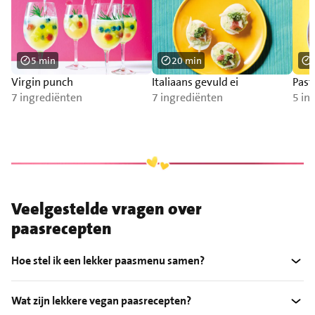
5 min
20 min
Virgin punch
Italiaans gevuld ei
Past
7 ingrediënten
7 ingrediënten
5 in
Veelgestelde vragen over
paasrecepten
Hoe stel ik een lekker paasmenu samen?
Wat zijn lekkere vegan paasrecepten?