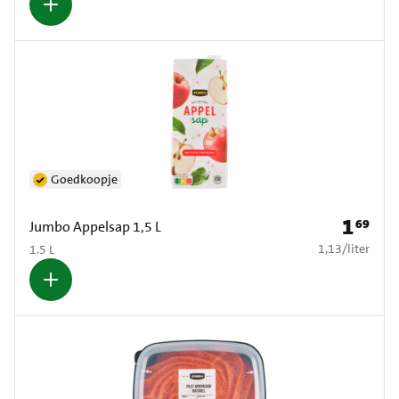
Goedkoopje
1
69
Prijs: € 1
Jumbo Appelsap 1,5 L
€ 1,13 per liter
1,13
/
liter
1.5 L