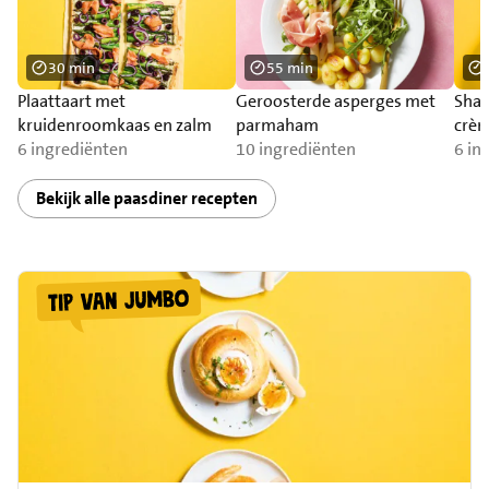
30 min
55 min
Plaattaart met
Geroosterde asperges met
Shak
kruidenroomkaas en zalm
parmaham
crèm
6 ingrediënten
10 ingrediënten
6 in
Bekijk alle paasdiner recepten