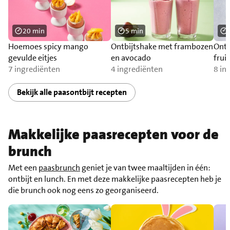
20 min
5 min
Hoemoes spicy mango
Ontbijtshake met frambozen
Ontb
gevulde eitjes
en avocado
fruit
7 ingrediënten
4 ingrediënten
8 in
Bekijk alle paasontbijt recepten
Makkelijke paasrecepten voor de
brunch
Met een
paasbrunch
geniet je van twee maaltijden in één:
ontbijt en lunch. En met deze makkelijke paasrecepten heb je
die brunch ook nog eens zo georganiseerd.