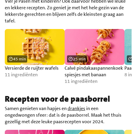
Vier je Pasen met kinderen? Ook daarvoor hebben we leuke
en lekkere recepten. Zo geniet je met het hele gezin van de
lekkerste gerechten en blijven zelfs de kleinsten graag aan
tafel.
45 min
25 min
Versierde de ruijter wafels
Calvé pindakaaspannenkoek
Paas
11 ingrediënten
spiesjes met banaan
8 in
11 ingrediënten
Recepten voor de paasborrel
Samen genieten van hapjes en
drankjes
in een
ongedwongen sfeer: dat is de paasborrel. Maak het thuis
gezellig met deze leuke paasrecepten voor 2024.