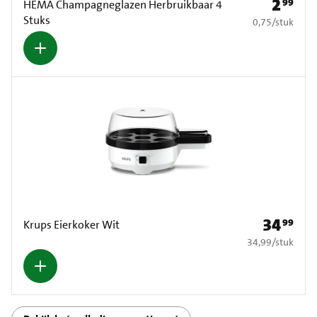
2
99
Prijs: € 2
HEMA Champagneglazen Herbruikbaar 4
Stuks
€ 0,75 per stuk
0,75
/
stuk
34
99
Prijs: € 34,
Krups Eierkoker Wit
€ 34,99 per stuk
34,99
/
stuk