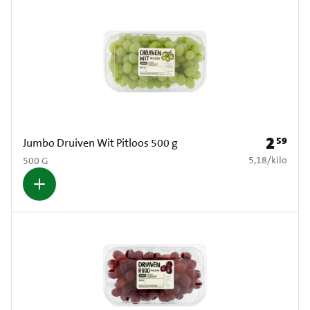
2
59
Prijs: € 2
Jumbo Druiven Wit Pitloos 500 g
€ 5,18 per kilo
5,18
/
kilo
500 G