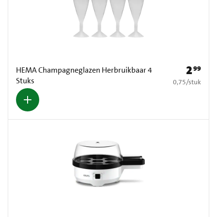
2
99
Prijs: € 2
HEMA Champagneglazen Herbruikbaar 4
Stuks
€ 0,75 per stuk
0,75
/
stuk