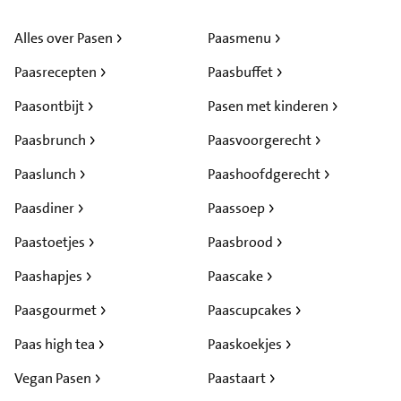
Alles over Pasen
Paasmenu
Paasrecepten
Paasbuffet
Paasontbijt
Pasen met kinderen
Paasbrunch
Paasvoorgerecht
Paaslunch
Paashoofdgerecht
Paasdiner
Paassoep
Paastoetjes
Paasbrood
Paashapjes
Paascake
Paasgourmet
Paascupcakes
Paas high tea
Paaskoekjes
Vegan Pasen
Paastaart