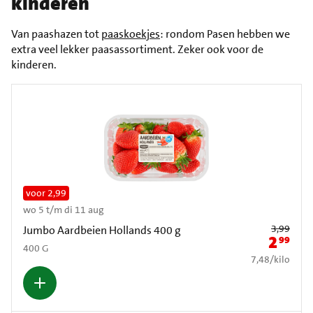
kinderen
Van paashazen tot
paaskoekjes
: rondom Pasen hebben we
extra veel lekker paasassortiment. Zeker ook voor de
kinderen.
voor 2,99
wo 5 t/m di 11 aug
Oude prijs: € 3
3,99
Jumbo Aardbeien Hollands 400 g
2
99
Nieuwe pr
400 G
€ 7,48 per kilo
7,48
/
kilo