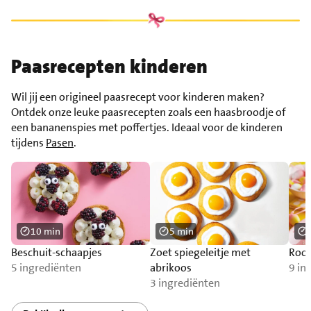
Paasrecepten kinderen
Wil jij een origineel paasrecept voor kinderen maken?
Ontdek onze leuke paasrecepten zoals een haasbroodje of
een bananenspies met poffertjes. Ideaal voor de kinderen
tijdens
Pasen
.
10 min
5 min
Beschuit-schaapjes
Zoet spiegeleitje met
Room
5 ingrediënten
abrikoos
9 in
3 ingrediënten