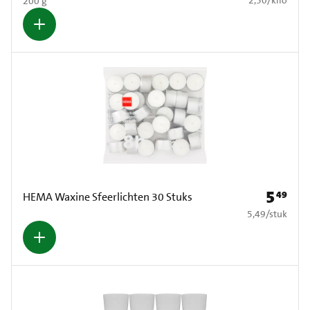
200 g
5
49
Prijs: € 5
HEMA Waxine Sfeerlichten 30 Stuks
€ 5,49 per stuk
5,49
/
stuk