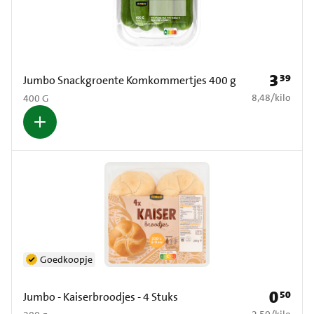
3
39
Prijs: € 3
Jumbo Snackgroente Komkommertjes 400 g
€ 8,48 per kilo
8,48
/
kilo
400 G
Goedkoopje
0
50
Prijs: € 0
Jumbo - Kaiserbroodjes - 4 Stuks
€ 2,50 per kilo
2,50
/
kilo