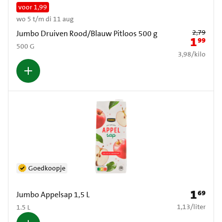
voor 1,99
wo 5 t/m di 11 aug
Oude prijs: € 2
2,79
Jumbo Druiven Rood/Blauw Pitloos 500 g
1
99
Nieuwe pr
500 G
€ 3,98 per kilo
3,98
/
kilo
Goedkoopje
1
69
Prijs: € 1
Jumbo Appelsap 1,5 L
€ 1,13 per liter
1,13
/
liter
1.5 L