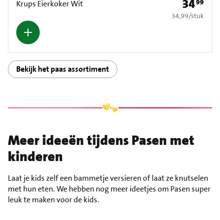
34
99
Prijs: € 34,
Krups Eierkoker Wit
€ 34,99 per stuk
34,99
/
stuk
Bekijk het paas assortiment
Meer ideeën tijdens Pasen met
kinderen
Laat je kids zelf een bammetje versieren of laat ze knutselen
met hun eten. We hebben nog meer ideetjes om Pasen super
leuk te maken voor de kids.