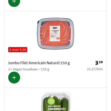
2 voor 5,00
3
19
Prijs: € 3
Jumbo Filet Americain Naturel 150 g
€ 21,27 per kilo
21,27
/
kilo
2+ dagen houdbaar • 150 g