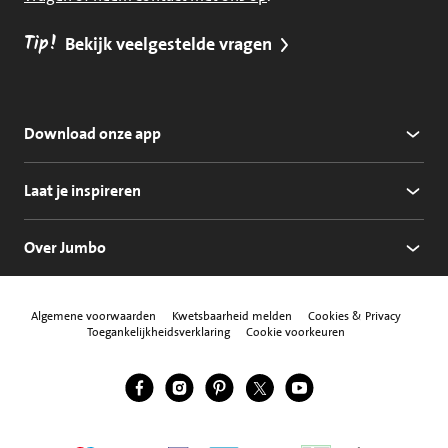
Tip!
Bekijk veelgestelde vragen
Download onze app
Laat je inspireren
Over Jumbo
Algemene voorwaarden
Kwetsbaarheid melden
Cookies & Privacy
Toegankelijkheidsverklaring
Cookie voorkeuren
Jumbo Facebook
Jumbo Instagram
Jumbo Pinterest
Jumbo Twitter
Jumbo YouTube
Volg ons