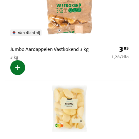
Van dichtbij
3
85
Prijs: € 3
Jumbo Aardappelen Vastkokend 3 kg
€ 1,28 per kilo
1,28
/
kilo
3 kg