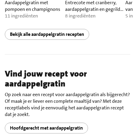
Aardappelgratin met
Entrecote met cranberry,
Aard
pompoen en champignons
aardappelgratin en gegrilde
van 
11 ingrediënten
groenten
8 ingrediënten
5 in
Bekijk alle aardappelgratin recepten
Vind jouw recept voor
aardappelgratin
Op zoek naar een recept voor aardappelgratin als bijgerecht?
Of maak je er liever een complete maaltijd van? Met deze
receptlabels vind je eenvoudig het aardappelgratin recept
dat je zoekt.
Hoofdgerecht met aardappelgratin