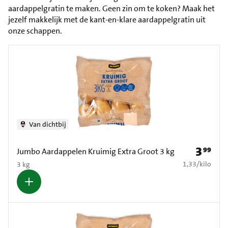
aardappelgratin te maken. Geen zin om te koken? Maak het
jezelf makkelijk met de kant-en-klare aardappelgratin uit
onze schappen.
Van dichtbij
3
99
Prijs: € 3
Jumbo Aardappelen Kruimig Extra Groot 3 kg
€ 1,33 per kilo
1,33
/
kilo
3 kg