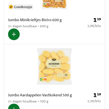
Goedkoopje
1
19
Prijs: € 1
Jumbo Minikrieltjes Bistro 600 g
€ 1,98 per kilo
1,98
/
kilo
2+ dagen houdbaar • 600 g
1
19
Prijs: € 1
Jumbo Aardappelen Vastkokend 500 g
€ 2,38 per kilo
2,38
/
kilo
2+ dagen houdbaar • 500 g