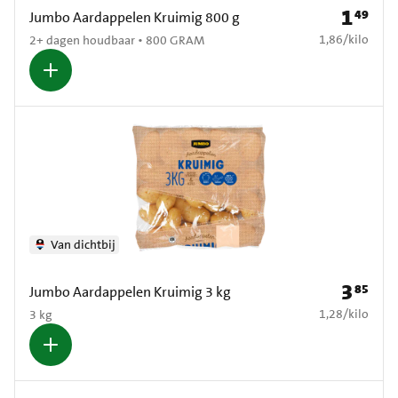
1
49
Prijs: € 1
Jumbo Aardappelen Kruimig 800 g
€ 1,86 per kilo
1,86
/
kilo
2+ dagen houdbaar • 800 GRAM
Van dichtbij
3
85
Prijs: € 3
Jumbo Aardappelen Kruimig 3 kg
€ 1,28 per kilo
1,28
/
kilo
3 kg