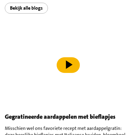
Bekijk alle blogs
speel video af
Gegratineerde aardappelen met bieflapjes
Misschien wel ons favoriete recept met aardappelgratin:
deze heerlijke bieflapjes met Italiaanse
kruiden
,
bloemkool