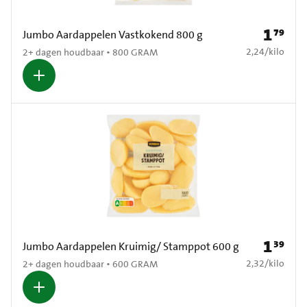
1
79
Prijs: € 1
Jumbo Aardappelen Vastkokend 800 g
€ 2,24 per kilo
2,24
/
kilo
2+ dagen houdbaar • 800 GRAM
1
39
Prijs: € 1
Jumbo Aardappelen Kruimig/ Stamppot 600 g
€ 2,32 per kilo
2,32
/
kilo
2+ dagen houdbaar • 600 GRAM