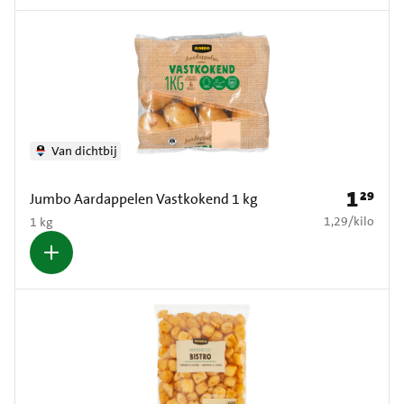
Van dichtbij
1
29
Prijs: € 1
Jumbo Aardappelen Vastkokend 1 kg
€ 1,29 per kilo
1,29
/
kilo
1 kg