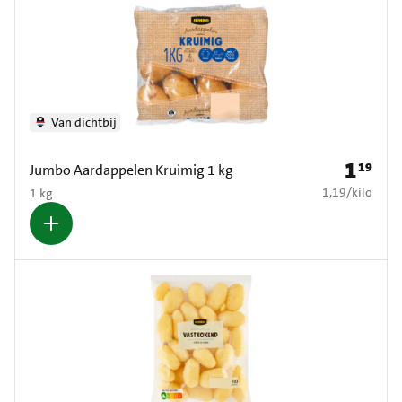
Van dichtbij
1
19
Prijs: € 1
Jumbo Aardappelen Kruimig 1 kg
€ 1,19 per kilo
1,19
/
kilo
1 kg