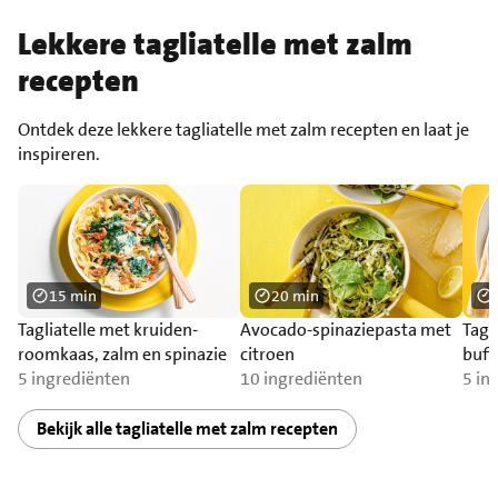
Lekkere tagliatelle met zalm
recepten
Ontdek deze lekkere tagliatelle met zalm recepten en laat je
inspireren.
15 min
20 min
Tagliatelle met kruiden-
Avocado-spinaziepasta met
Tagl
roomkaas, zalm en spinazie
citroen
buff
5 ingrediënten
10 ingrediënten
toma
5 in
Bekijk alle tagliatelle met zalm recepten