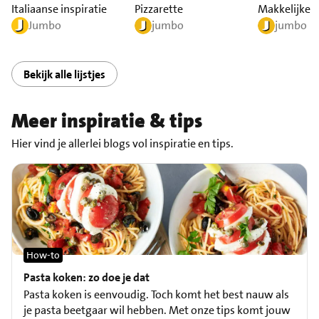
Italiaanse inspiratie
Pizzarette
Makkelijke m
Jumbo
jumbo
jumbo
Bekijk alle lijstjes
Meer inspiratie & tips
Hier vind je allerlei blogs vol inspiratie en tips.
How-to
Pasta koken: zo doe je dat
Pasta koken is eenvoudig. Toch komt het best nauw als
je pasta beetgaar wil hebben. Met onze tips komt jouw