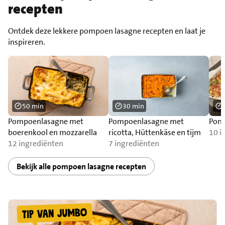
recepten
Ontdek deze lekkere pompoen lasagne recepten en laat je
inspireren.
50 min
30 min
Pompoenlasagne met
Pompoenlasagne met
Pomp
boerenkool en mozzarella
ricotta, Hüttenkäse en tijm
10 i
12 ingrediënten
7 ingrediënten
Bekijk alle pompoen lasagne recepten