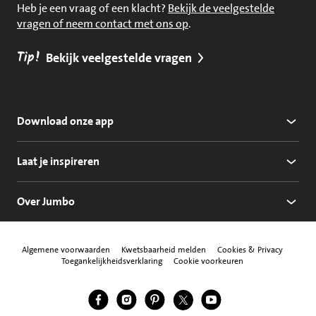
Heb je een vraag of een klacht?
Bekijk de veelgestelde
vragen of neem contact met ons op
.
Tip!
Bekijk veelgestelde vragen
Download onze app
Laat je inspireren
Over Jumbo
Algemene voorwaarden
Kwetsbaarheid melden
Cookies & Privacy
Toegankelijkheidsverklaring
Cookie voorkeuren
Jumbo Facebook
Jumbo Instagram
Jumbo Pinterest
Jumbo Twitter
Jumbo YouTube
Volg ons