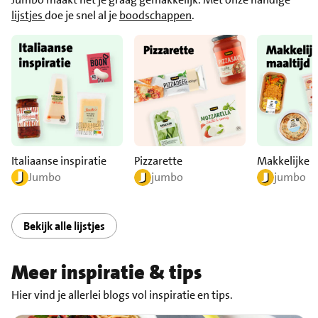
lijstjes
doe je snel al je
boodschappen
.
Italiaanse inspiratie
Pizzarette
Makkelijke m
Jumbo
jumbo
jumbo
Bekijk alle lijstjes
Meer inspiratie & tips
Hier vind je allerlei blogs vol inspiratie en tips.