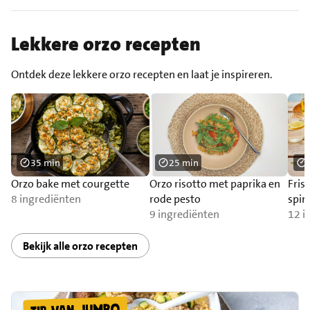
Lekkere orzo recepten
Ontdek deze lekkere orzo recepten en laat je inspireren.
35 min
25 min
Orzo bake met courgette
Orzo risotto met paprika en
Fris
8 ingrediënten
rode pesto
spina
9 ingrediënten
plan
12 i
Bekijk alle orzo recepten