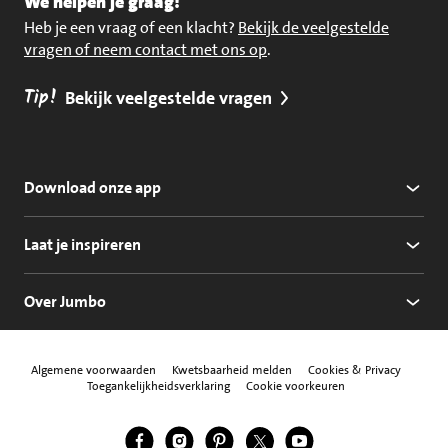
We helpen je graag!
Heb je een vraag of een klacht?
Bekijk de veelgestelde
vragen of neem contact met ons op
.
Tip!
Bekijk veelgestelde vragen
Download onze app
Laat je inspireren
Over Jumbo
Algemene voorwaarden
Kwetsbaarheid melden
Cookies & Privacy
Toegankelijkheidsverklaring
Cookie voorkeuren
Jumbo Facebook
Jumbo Instagram
Jumbo Pinterest
Jumbo Twitter
Jumbo YouTube
Volg ons