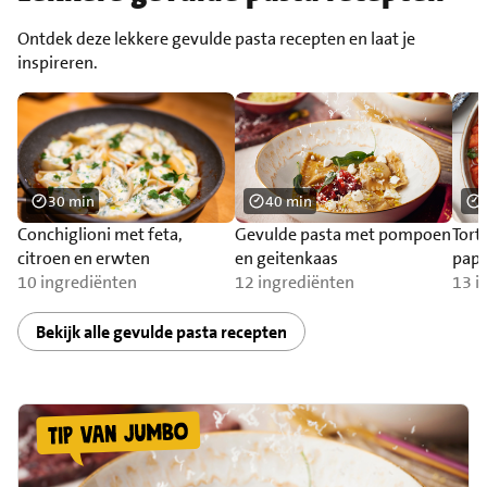
Ontdek deze lekkere gevulde pasta recepten en laat je
inspireren.
30 min
40 min
Conchiglioni met feta,
Gevulde pasta met pompoen
Tort
citroen en erwten
en geitenkaas
papr
10 ingrediënten
12 ingrediënten
roze
13 i
Bekijk alle gevulde pasta recepten