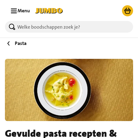
Ga naar zoeken
Ga naar hoofdinhoud
Menu
Pasta
Gevulde pasta recepten &