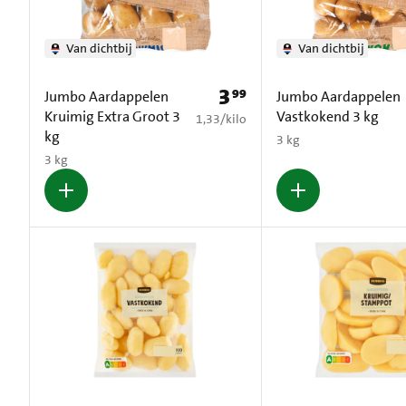
Van dichtbij
Van dichtbij
3
99
Prijs: € 3,99
Jumbo Aardappelen
Jumbo Aardappelen
Kruimig Extra Groot 3
Vastkokend 3 kg
€ 1,33 per kilo
1,33
/
kilo
kg
3 kg
3 kg