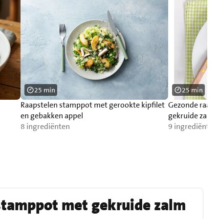
25 min
25 min
Raapstelen stamppot met gerookte kipfilet
Gezonde raaps
en gebakken appel
gekruide zalm
8 ingrediënten
9 ingrediënten
stamppot met gekruide zalm