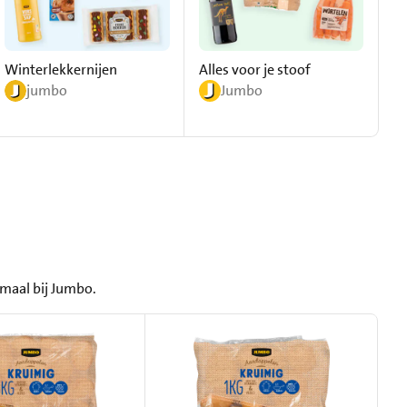
Winterlekkernijen
Alles voor je stoof
S
jumbo
Jumbo
emaal bij Jumbo.