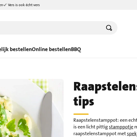
en
Vers is ook écht vers
lijk bestellen
Online bestellen
BBQ
Raapstelen
tips
Raapstelenstamppot: een echt
is een licht pittig
stamppotje
m
raapstelenstamppot met
spek