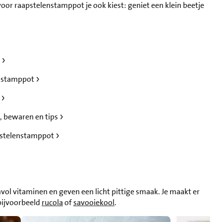
 voor raapstelenstamppot je ook kiest: geniet een klein beetje
n
enstamppot
s
, bewaren en tips
apstelenstamppot
l vitaminen en geven een licht pittige smaak. Je maakt er
bijvoorbeeld
rucola
of
savooiekool
.