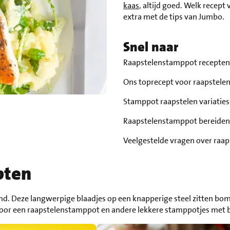
kaas
, altijd goed. Welk recept
extra met de tips van Jumbo.
Snel naar
Raapstelenstamppot recepte
Ons toprecept voor raapstel
Stamppot raapstelen variatie
Raapstelenstamppot bereiden
Veelgestelde vragen over ra
pten
. Deze langwerpige blaadjes op een knapperige steel zitten bomvo
 voor een raapstelenstamppot en andere lekkere stamppotjes met 