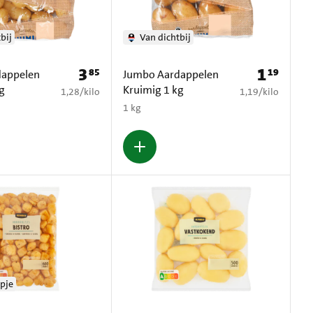
bij
Van dichtbij
3
1
85
19
Prijs: € 3,85
Prijs: € 1,19
dappelen
Jumbo Aardappelen
kg
Kruimig 1 kg
€ 1,28 per kilo
€ 1,19 per kilo
1,28
/
kilo
1,19
/
kilo
1 kg
pje