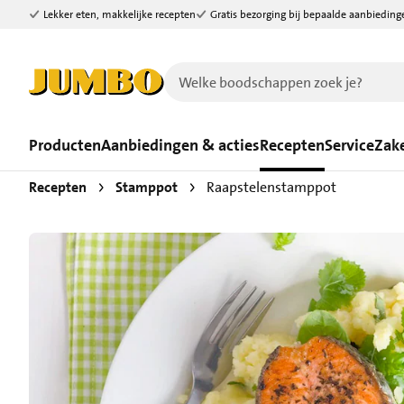
Lekker eten, makkelijke recepten
Gratis bezorging bij bepaalde aanbieding
Ga naar zoeken
Ga naar hoofdinhoud
Producten
Aanbiedingen & acties
Recepten
Service
Zake
Recepten
Stamppot
Raapstelenstamppot