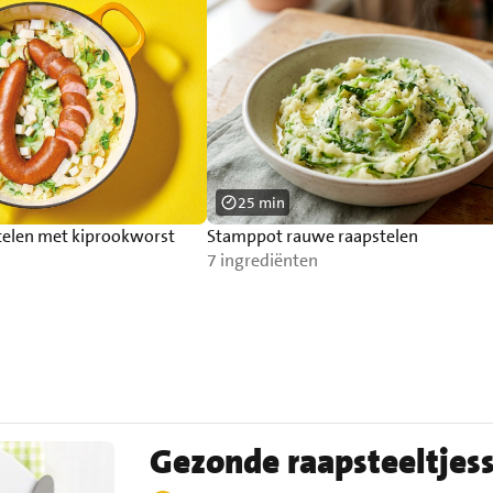
25 min
elen met kiprookworst
Stamppot rauwe raapstelen
7 ingrediënten
Gezonde raapsteeltjes