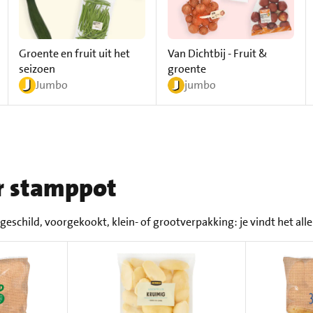
Groente en fruit uit het
Van Dichtbij - Fruit &
seizoen
groente
Jumbo
jumbo
r stamppot
schild, voorgekookt, klein- of grootverpakking: je vindt het all