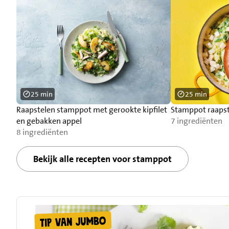
25 min
25 min
Raapstelen stamppot met gerookte kipfilet
Stamppot raapst
en gebakken appel
7 ingrediënten
8 ingrediënten
Bekijk alle recepten voor stamppot