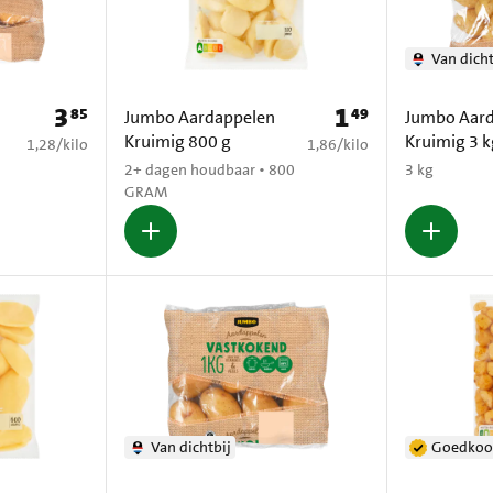
Van dicht
3
1
85
49
Prijs: € 3,85
Prijs: € 1,49
Jumbo Aardappelen
Jumbo Aar
Kruimig 800 g
Kruimig 3 
€ 1,28 per kilo
€ 1,86 per kilo
1,28
/
kilo
1,86
/
kilo
2+ dagen houdbaar • 800
3 kg
GRAM
Van dichtbij
Goedkoo