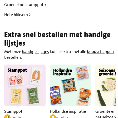
Groenekoolstamppot
Hete bliksem
Extra snel bestellen met handige
lijstjes
Met onze
handige lijstjes
kun je extra snel alle
boodschappen
bestellen
.
Stamppot
Hollandse inspiratie
Groente en f
het seizoen
jumbo
jumbo