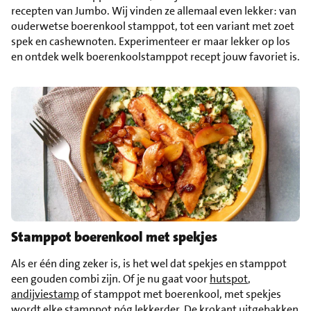
recepten van Jumbo. Wij vinden ze allemaal even lekker: van
ouderwetse boerenkool stamppot, tot een variant met zoet
spek en cashewnoten. Experimenteer er maar lekker op los
en ontdek welk boerenkoolstamppot recept jouw favoriet is.
Stamppot boerenkool met spekjes
Als er één ding zeker is, is het wel dat spekjes en stamppot
een gouden combi zijn. Of je nu gaat voor
hutspot
,
andijviestamp
of stamppot met boerenkool, met spekjes
wordt elke stamppot nóg lekkerder. De krokant uitgebakken