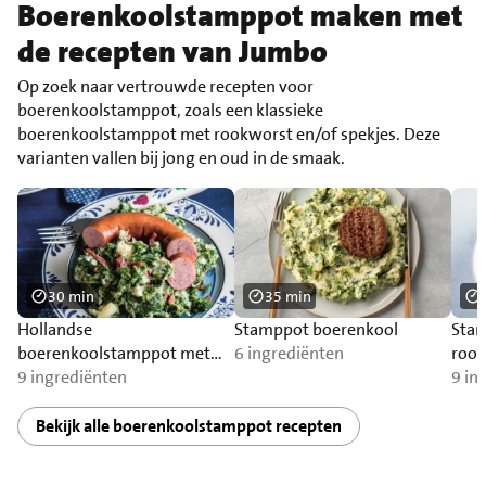
Boerenkoolstamppot maken met
de recepten van Jumbo
Op zoek naar vertrouwde recepten voor
boerenkoolstamppot, zoals een klassieke
boerenkoolstamppot met rookworst en/of spekjes. Deze
varianten vallen bij jong en oud in de smaak.
30 min
35 min
Hollandse
Stamppot boerenkool
Stam
boerenkoolstamppot met
6 ingrediënten
roo
worst
9 ingrediënten
9 in
Bekijk alle boerenkoolstamppot recepten