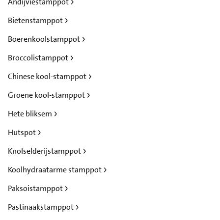
Andijviestamppot
Bietenstamppot
Boerenkoolstamppot
Broccolistamppot
Chinese kool-stamppot
Groene kool-stamppot
Hete bliksem
Hutspot
Knolselderijstamppot
Koolhydraatarme stamppot
Paksoistamppot
Pastinaakstamppot