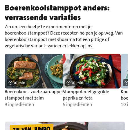
Boerenkoolstamppot anders:
verrassende variaties
Zin om een beetje te experimenteren met je
boerenkoolstamppot? Deze recepten helpen je op weg. Van
boerenkoolstamppot met shoarma tot een pittige of
vegetarische variant: varieer er lekker op los.
30 min
30 min
Boerenkool - zoete aardappel
Stamppot met gegrilde
Knol
stamppot met zalm
paprika en feta
boe
9 ingrediënten
6 ingrediënten
kerr
10 i