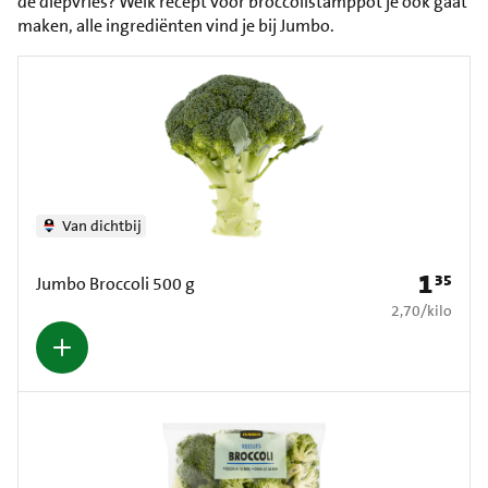
de diepvries? Welk recept voor broccolistamppot je ook gaat
maken, alle ingrediënten vind je bij Jumbo.
Van dichtbij
1
35
Prijs: € 1
Jumbo Broccoli 500 g
€ 2,70 per kilo
2,70
/
kilo