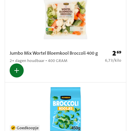
2
69
Prijs: € 2
Jumbo Mix Wortel Bloemkool Broccoli 400 g
€ 6,73 per kilo
6,73
/
kilo
2+ dagen houdbaar • 400 GRAM
Goedkoopje