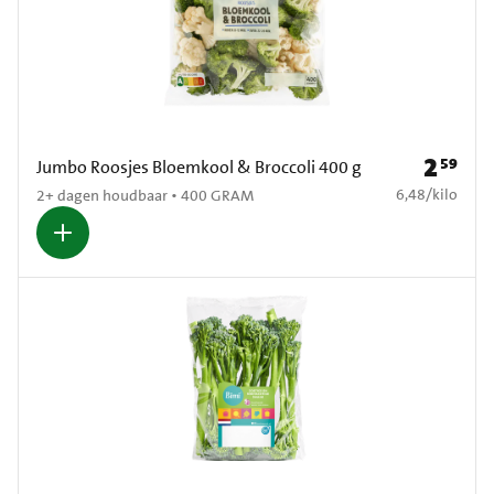
2
59
Prijs: € 2
Jumbo Roosjes Bloemkool & Broccoli 400 g
€ 6,48 per kilo
6,48
/
kilo
2+ dagen houdbaar • 400 GRAM