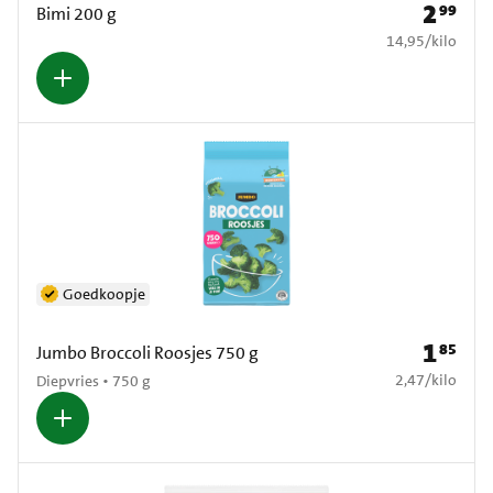
2
99
Prijs: € 2
Bimi 200 g
€ 14,95 per kilo
14,95
/
kilo
Goedkoopje
1
85
Prijs: € 1
Jumbo Broccoli Roosjes 750 g
€ 2,47 per kilo
2,47
/
kilo
Diepvries • 750 g