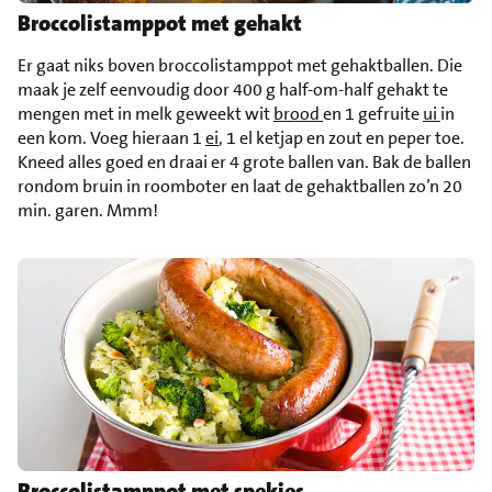
Broccolistamppot met gehakt
Er gaat niks boven broccolistamppot met gehaktballen. Die
maak je zelf eenvoudig door 400 g half-om-half gehakt te
mengen met in melk geweekt wit
brood
en 1 gefruite
ui
in
een kom. Voeg hieraan 1
ei
, 1 el ketjap en zout en peper toe.
Kneed alles goed en draai er 4 grote ballen van. Bak de ballen
rondom bruin in roomboter en laat de gehaktballen zo’n 20
min. garen. Mmm!
Broccolistamppot met spekjes