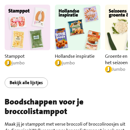
Stamppot
Hollandse inspiratie
Groente en f
het seizoen
jumbo
jumbo
Jumbo
Bekijk alle lijstjes
Boodschappen voor je
broccolistamppot
Maak jij je stamppot met verse broccoli of broccoliroosjes uit