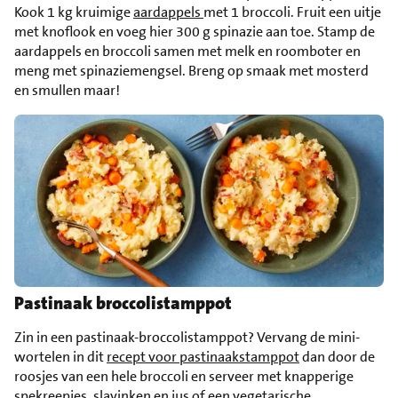
Kook 1 kg kruimige
aardappels
met 1 broccoli. Fruit een uitje
met knoflook en voeg hier 300 g spinazie aan toe. Stamp de
aardappels en broccoli samen met melk en roomboter en
meng met spinaziemengsel. Breng op smaak met mosterd
en smullen maar!
Pastinaak broccolistamppot
Zin in een pastinaak-broccolistamppot? Vervang de mini-
wortelen in dit
recept voor pastinaakstamppot
dan door de
roosjes van een hele broccoli en serveer met knapperige
spekreepjes, slavinken en jus of een vegetarische