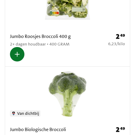
2
49
Prijs: € 2
Jumbo Roosjes Broccoli 400 g
€ 6,23 per kilo
6,23
/
kilo
2+ dagen houdbaar • 400 GRAM
Van dichtbij
2
49
Prijs: € 2
Jumbo Biologische Broccoli