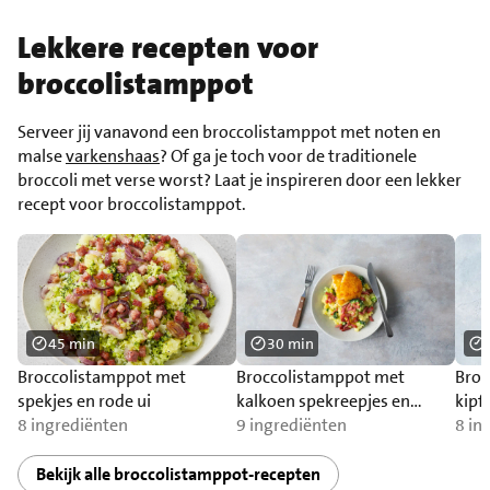
Lekkere recepten voor
broccolistamppot
Serveer jij vanavond een broccolistamppot met noten en
malse
varkenshaas
? Of ga je toch voor de traditionele
broccoli met verse worst? Laat je inspireren door een lekker
recept voor broccolistamppot.
45 min
30 min
Broccolistamppot met
Broccolistamppot met
Broc
spekjes en rode ui
kalkoen spekreepjes en
kipf
8 ingrediënten
kaasschnitzel
9 ingrediënten
8 in
Bekijk alle broccolistamppot-recepten