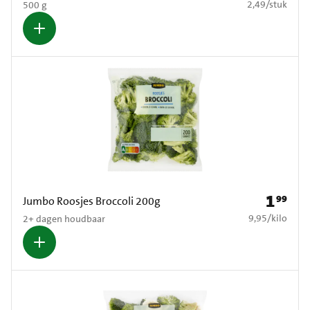
€ 2,49 per stuk
2,49
/
stuk
500 g
1
99
Prijs: € 1
Jumbo Roosjes Broccoli 200g
€ 9,95 per kilo
9,95
/
kilo
2+ dagen houdbaar