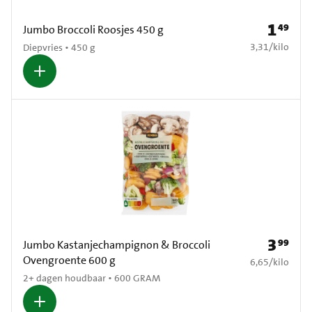
1
49
Prijs: € 1
Jumbo Broccoli Roosjes 450 g
€ 3,31 per kilo
3,31
/
kilo
Diepvries • 450 g
3
99
Prijs: € 3
Jumbo Kastanjechampignon & Broccoli
Ovengroente 600 g
€ 6,65 per kilo
6,65
/
kilo
2+ dagen houdbaar • 600 GRAM