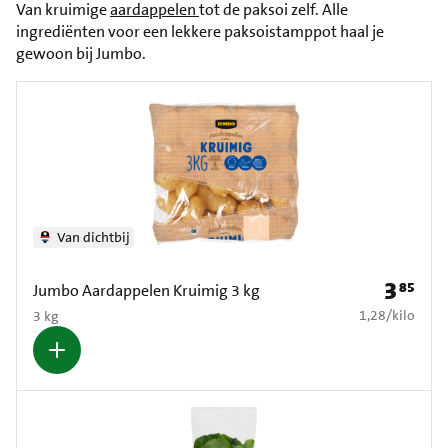
Van kruimige
aardappelen
tot de paksoi zelf. Alle
ingrediënten voor een lekkere paksoistamppot haal je
gewoon bij Jumbo.
Van dichtbij
3
85
Prijs: € 3
Jumbo Aardappelen Kruimig 3 kg
€ 1,28 per kilo
1,28
/
kilo
3 kg