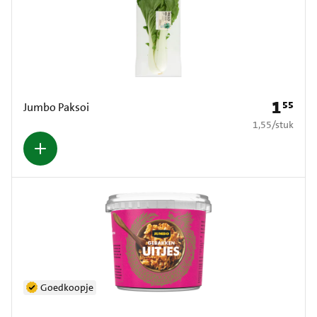
1
55
Prijs: € 1
Jumbo Paksoi
€ 1,55 per stuk
1,55
/
stuk
Goedkoopje