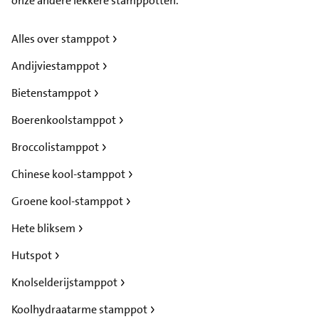
onze andere lekkere stamppotten.
Alles over stamppot
Andijviestamppot
Bietenstamppot
Boerenkoolstamppot
Broccolistamppot
Chinese kool-stamppot
Groene kool-stamppot
Hete bliksem
Hutspot
Knolselderijstamppot
Koolhydraatarme stamppot