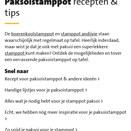
Paksoistamppot
recepten &
tips
De
boerenkoolstamppot
en
stamppot andijvie
staan
waarschijnlijk met regelmaat op tafel. Heerlijk inderdaad,
maar wist je dat je ook met paksoi een superlekkere
stamppot
kunt maken? Ontdek de mogelijkheden en tover
een verrassende paksoistamppot op tafel.
Snel naar
Recept voor paksoistamppot & andere ideeën
Handige lijstjes voor je paksoistamppot
Alles wat je nodig hebt voor je stamppot paksoi
Echt, we hebben nóg meer inspiratie voor je paksoistamppot
Zo snijd je paksoi voor je stamppot