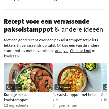
Recept voor een verrassende
paksoistamppot
& andere ideeën
Met een goed recept voor een paksoistamppot zet je iets
lekkers én verrassends op tafel. Of kies een van de andere
stamppotjes met bijvoorbeeld
andijvie
,
Chinese kool
of
koolraap
.
25 min
25 min
Romige paksoi-
Paksoistamppot met hete
Zom
koolstamppot
kip
6 in
12 ingrediënten
8 ingrediënten