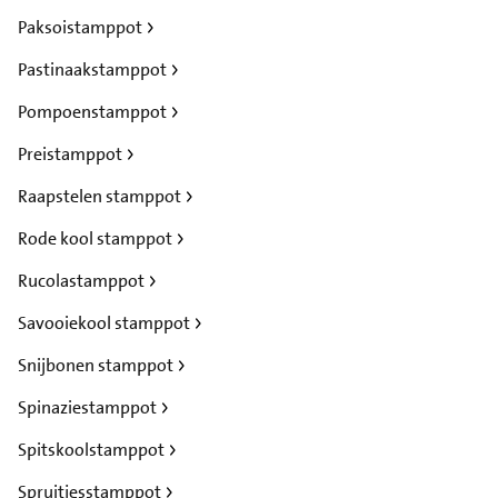
Paksoistamppot
Pastinaakstamppot
Pompoenstamppot
Preistamppot
Raapstelen stamppot
Rode kool stamppot
Rucolastamppot
Savooiekool stamppot
Snijbonen stamppot
Spinaziestamppot
Spitskoolstamppot
Spruitjesstamppot