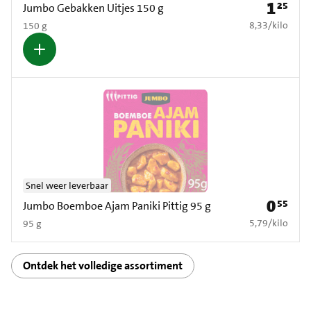
1
25
Prijs: € 1
Jumbo Gebakken Uitjes 150 g
€ 8,33 per kilo
8,33
/
kilo
150 g
Snel weer leverbaar
0
55
Prijs: € 0
Jumbo Boemboe Ajam Paniki Pittig 95 g
€ 5,79 per kilo
5,79
/
kilo
95 g
Ontdek het volledige assortiment