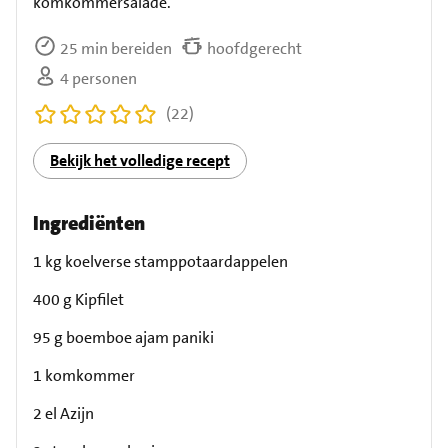
komkommersalade.
25 min bereiden
hoofdgerecht
4 personen
(22)
Bekijk het volledige recept
Ingrediënten
1 kg koelverse stamppotaardappelen
400 g Kipfilet
95 g boemboe ajam paniki
1 komkommer
2 el Azijn