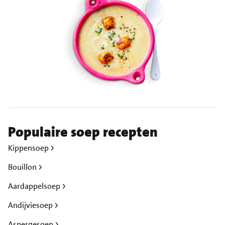
Populaire soep recepten
Kippensoep
Bouillon
Aardappelsoep
Andijviesoep
Aspergesoep