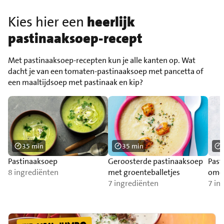
Kies hier een
heerlijk
pastinaaksoep-recept
Met pastinaaksoep-recepten kun je alle kanten op. Wat
dacht je van een tomaten-pastinaaksoep met pancetta of
een maaltijdsoep met pastinaak en kip?
35 min
35 min
Pastinaaksoep
Geroosterde pastinaaksoep
Past
8 ingrediënten
met groenteballetjes
omel
7 ingrediënten
broo
7 in