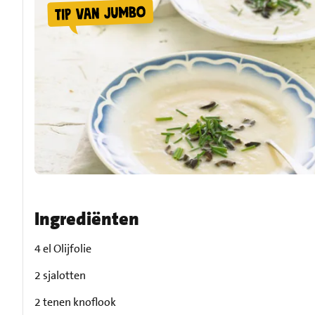
Ingrediënten
4 el Olijfolie
2 sjalotten
2 tenen knoflook