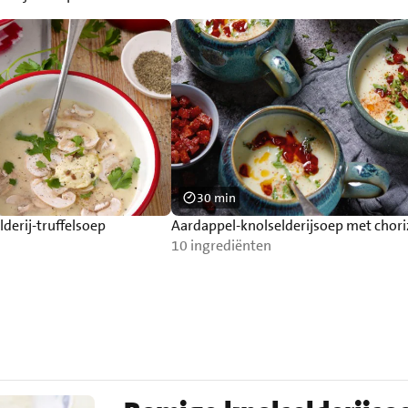
30 min
lderij-truffelsoep
Aardappel-knolselderijsoep met chori
10 ingrediënten