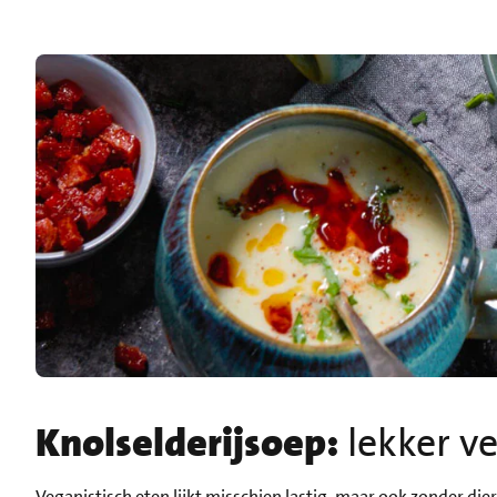
Knolselderijsoep:
lekker v
Veganistisch eten
lijkt misschien lastig, maar ook zonder dier