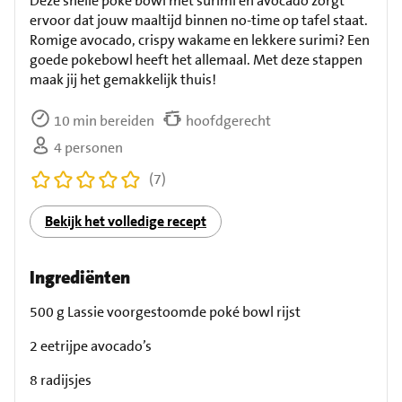
Deze snelle poké bowl met surimi en avocado zorgt
ervoor dat jouw maaltijd binnen no-time op tafel staat.
Romige avocado, crispy wakame en lekkere surimi? Een
goede pokebowl heeft het allemaal. Met deze stappen
maak jij het gemakkelijk thuis!
10 min bereiden
hoofdgerecht
4 personen
(7)
Bekijk het volledige recept
Ingrediënten
500 g Lassie voorgestoomde poké bowl rijst
2 eetrijpe avocado’s
8 radijsjes