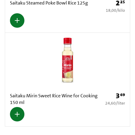
2
25
Prijs: € 2
Saitaku Steamed Poke Bowl Rice 125g
€ 18,00 per kilo
18,00
/
kilo
3
69
Prijs: € 3
Saitaku Mirin Sweet Rice Wine for Cooking
150 ml
€ 24,60 per liter
24,60
/
liter