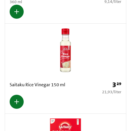
€ 9,14 per liter
9,14
/
liter
360 ml
3
29
Prijs: € 3
Saitaku Rice Vinegar 150 ml
€ 21,93 per liter
21,93
/
liter