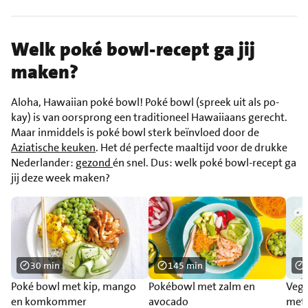
Welk poké bowl-recept ga jij
maken?
Aloha, Hawaiian poké bowl! Poké bowl (spreek uit als po-
kay) is van oorsprong een traditioneel Hawaiiaans gerecht.
Maar inmiddels is poké bowl sterk beïnvloed door de
Aziatische keuken
. Het dé perfecte maaltijd voor de drukke
Nederlander:
gezond
én snel. Dus: welk poké bowl-recept ga
jij deze week maken?
30 min
145 min
Poké bowl met kip, mango
Pokébowl met zalm en
Vege
en komkommer
avocado
met 