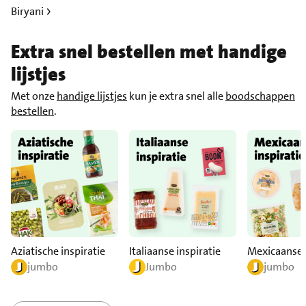
Biryani
Extra snel bestellen met handige
lijstjes
Met onze
handige lijstjes
kun je extra snel alle
boodschappen
bestellen
.
Aziatische inspiratie
Italiaanse inspiratie
Mexicaanse i
jumbo
Jumbo
jumbo