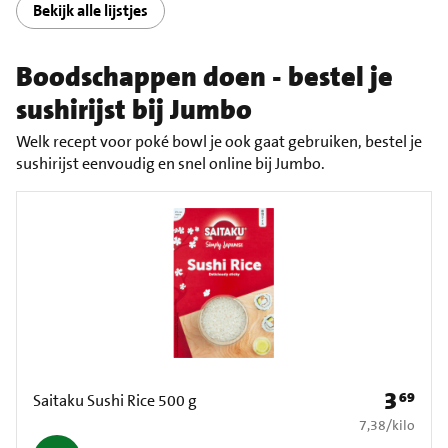
Bekijk alle lijstjes
Boodschappen doen - bestel je
sushirijst bij Jumbo
Welk recept voor poké bowl je ook gaat gebruiken, bestel je
sushirijst eenvoudig en snel online bij Jumbo.
3
69
Prijs: € 3
Saitaku Sushi Rice 500 g
€ 7,38 per kilo
7,38
/
kilo