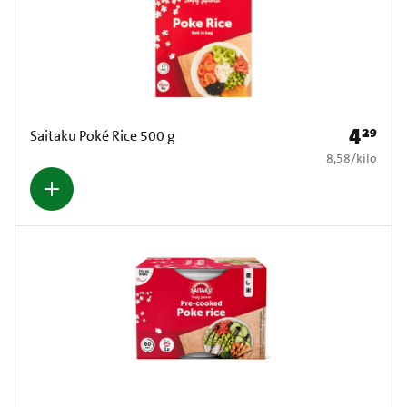
4
29
Prijs: € 4
Saitaku Poké Rice 500 g
€ 8,58 per kilo
8,58
/
kilo