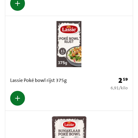
2
59
Prijs: € 2
Lassie Poké bowl rijst 375g
€ 6,91 per kilo
6,91
/
kilo