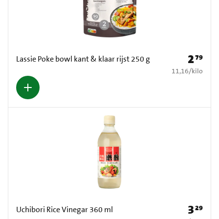
2
79
Prijs: € 2
Lassie Poke bowl kant & klaar rijst 250 g
€ 11,16 per kilo
11,16
/
kilo
3
29
Prijs: € 3
Uchibori Rice Vinegar 360 ml