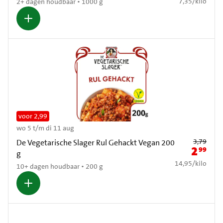
€ 7,35 per kilo
7,35
/
kilo
2+ dagen houdbaar • 1000 g
voor 2,99
wo 5 t/m di 11 aug
Oude prijs: € 3,
3,79
De Vegetarische Slager Rul Gehackt Vegan 200
2
99
Nieuwe pr
g
€ 14,95 per kilo
14,95
/
kilo
10+ dagen houdbaar • 200 g