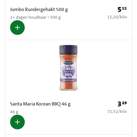
5
55
Prijs: € 5
Jumbo Rundergehakt 500 g
€ 11,10 per kilo
11,10
/
kilo
2+ dagen houdbaar • 500 g
3
29
Prijs: € 3
Santa Maria Korean BBQ 46 g
€ 71,52 per kilo
71,52
/
kilo
46 g