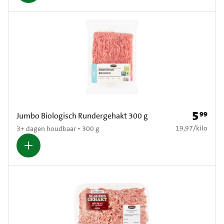
5
99
Prijs: € 5
Jumbo Biologisch Rundergehakt 300 g
€ 19,97 per kilo
19,97
/
kilo
3+ dagen houdbaar • 300 g