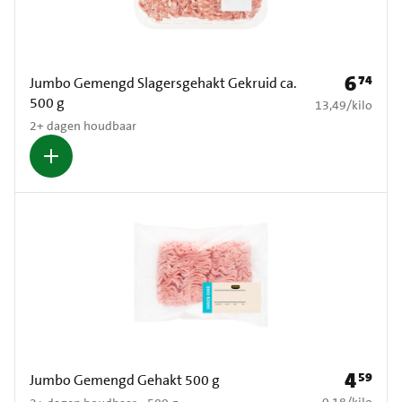
6
74
Prijs: € 6
Jumbo Gemengd Slagersgehakt Gekruid ca.
500 g
€ 13,49 per kilo
13,49
/
kilo
2+ dagen houdbaar
4
59
Prijs: € 4
Jumbo Gemengd Gehakt 500 g
€ 9,18 per kilo
9,18
/
kilo