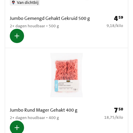
Van dichtbij
4
59
Prijs: € 4
Jumbo Gemengd Gehakt Gekruid 500 g
€ 9,18 per kilo
9,18
/
kilo
2+ dagen houdbaar • 500 g
7
50
Prijs: € 7
Jumbo Rund Mager Gehakt 400 g
€ 18,75 per kilo
18,75
/
kilo
2+ dagen houdbaar • 400 g