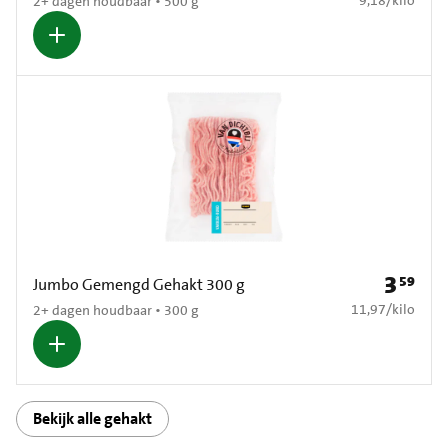
2+ dagen houdbaar • 500 g
3
59
Prijs: € 3
Jumbo Gemengd Gehakt 300 g
€ 11,97 per kilo
11,97
/
kilo
2+ dagen houdbaar • 300 g
Bekijk alle gehakt