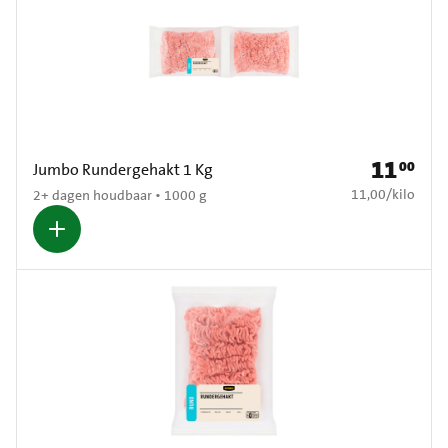
11
00
Prijs: € 11,
Jumbo Rundergehakt 1 Kg
€ 11,00 per kilo
11,00
/
kilo
2+ dagen houdbaar • 1000 g