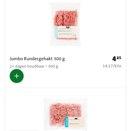
4
25
Prijs: € 4
Jumbo Rundergehakt 300 g
€ 14,17 per kilo
14,17
/
kilo
2+ dagen houdbaar • 300 g