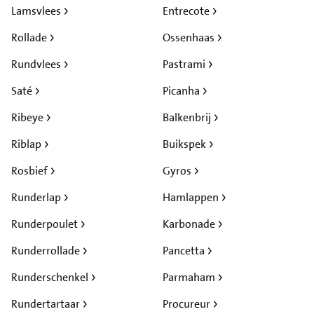
Lamsvlees
Entrecote
Rollade
Ossenhaas
Rundvlees
Pastrami
Saté
Picanha
Ribeye
Balkenbrij
Riblap
Buikspek
Rosbief
Gyros
Runderlap
Hamlappen
Runderpoulet
Karbonade
Runderrollade
Pancetta
Runderschenkel
Parmaham
Rundertartaar
Procureur