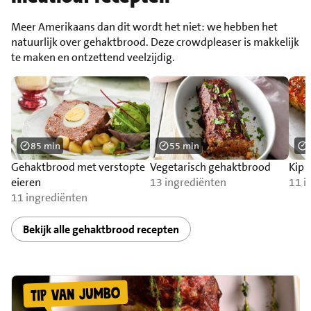
Meer Amerikaans dan dit wordt het niet: we hebben het
natuurlijk over gehaktbrood. Deze crowdpleaser is makkelijk
te maken en ontzettend veelzijdig.
85 min
55 min
Gehaktbrood met verstopte
Vegetarisch gehaktbrood
Kip 
eieren
13 ingrediënten
11 i
11 ingrediënten
Bekijk alle gehaktbrood recepten