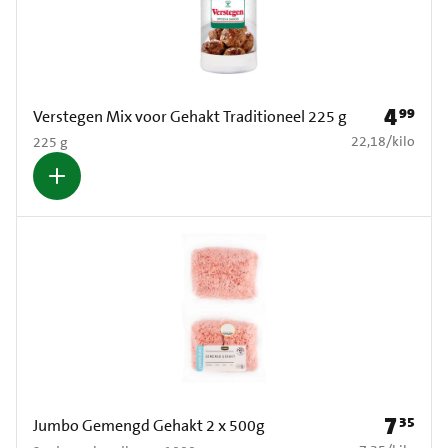
4
99
Prijs: € 4
Verstegen Mix voor Gehakt Traditioneel 225 g
€ 22,18 per kilo
22,18
/
kilo
225 g
7
35
Prijs: € 7
Jumbo Gemengd Gehakt 2 x 500g