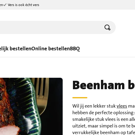
en
Vers is ook écht vers
lijk bestellen
Online bestellen
BBQ
Beenham b
Wil jij een lekker stuk
vlees
mak
hebben de perfecte oplossing:
smakelijke stuk vlees is een a
uitziet, maar simpel is om te b
verrukkelijke beenham op tafel