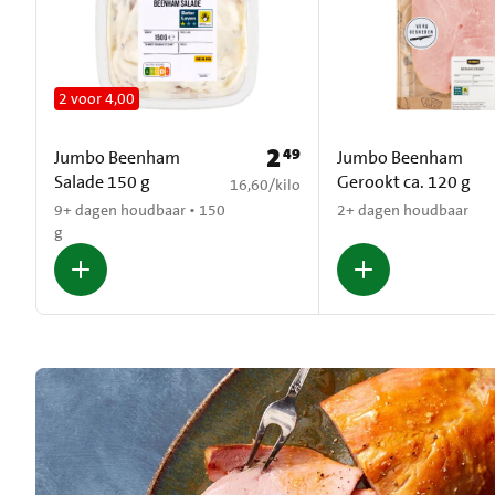
2 voor 4,00
2
49
Prijs: € 2,49
Jumbo Beenham
Jumbo Beenham
Salade 150 g
Gerookt ca. 120 g
€ 16,60 per kilo
16,60
/
kilo
9+ dagen houdbaar • 150
2+ dagen houdbaar
g