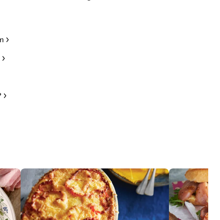
am
t
?