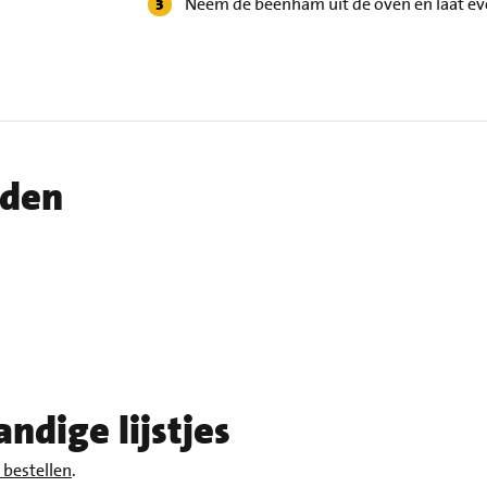
Neem de beenham uit de oven en laat ev
iden
ndige lijstjes
bestellen
.