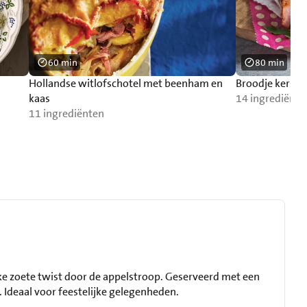
60 min
80 min
Hollandse witlofschotel met beenham en
Broodje kerst
kaas
14 ingrediënte
11 ingrediënten
ke zoete twist door de appelstroop. Geserveerd met een
 Ideaal voor feestelijke gelegenheden.