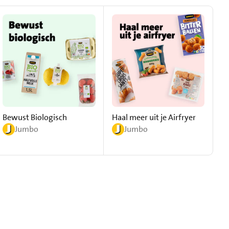
Bewust Biologisch
Haal meer uit je Airfryer
S
Jumbo
Jumbo