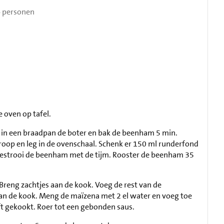
 personen
e oven op tafel.
 in een braadpan de boter en bak de beenham 5 min.
roop en leg in de ovenschaal. Schenk er 150 ml runderfond
en bestrooi de beenham met de tijm. Rooster de beenham 35
Breng zachtjes aan de kook. Voeg de rest van de
aan de kook. Meng de maïzena met 2 el water en voeg toe
eft gekookt. Roer tot een gebonden saus.