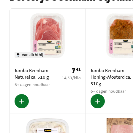
Van dichtbij
7
41
Prijs: € 7,41
Jumbo Beenham
Jumbo Beenham
Naturel ca. 510 g
Honing-Mosterd ca.
€ 14,53 per kilo
14,53
/
kilo
510g
6+ dagen houdbaar
6+ dagen houdbaar