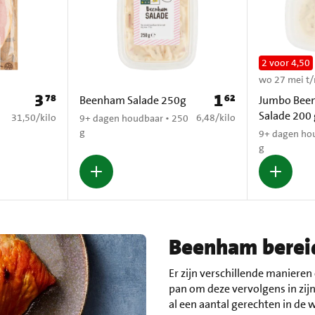
2 voor 4,50
wo 27 mei t/
3
1
78
62
Prijs: € 3,78
Prijs: € 1,62
Beenham Salade 250g
Jumbo Bee
Salade 200
€ 31,50 per kilo
€ 6,48 per kilo
31,50
/
kilo
6,48
/
kilo
9+ dagen houdbaar • 250
g
9+ dagen ho
g
Beenham berei
Er zijn verschillende maniere
pan om deze vervolgens in zijn 
al een aantal gerechten in de 