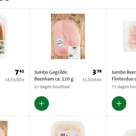
7
3
41
78
Prijs: € 7,41
Prijs: € 3,78
Jumbo Gegrilde
Jumbo Bee
Beenham ca. 120 g
Flinterdun 
€ 14,53 per kilo
€ 31,50 per kilo
14,53
/
kilo
31,50
/
kilo
2+ dagen houdbaar
7+ dagen ho