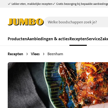
Lekker eten, makkelijke recepten
Gratis bezorging bij bepaalde aanbieding
Ga naar zoeken
Ga naar hoofdinhoud
Producten
Aanbiedingen & acties
Recepten
Service
Zake
Recepten
Vlees
Beenham