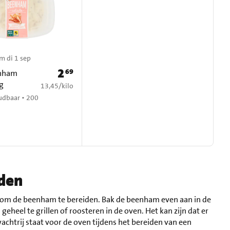
m di 1 sep
2
69
Prijs: € 2,69
nham
 g
€ 13,45 per kilo
13,45
/
kilo
udbaar • 200
den
n om de beenham te bereiden. Bak de beenham even aan in de
geheel te grillen of roosteren in de oven. Het kan zijn dat er
wachtrij staat voor de oven tijdens het bereiden van een