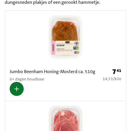
dungesneden plakjes of een gerookt hammetje.
7
41
Prijs: € 7
Jumbo Beenham Honing-Mosterd ca. 510g
€ 14,53 per kilo
14,53
/
kilo
6+ dagen houdbaar