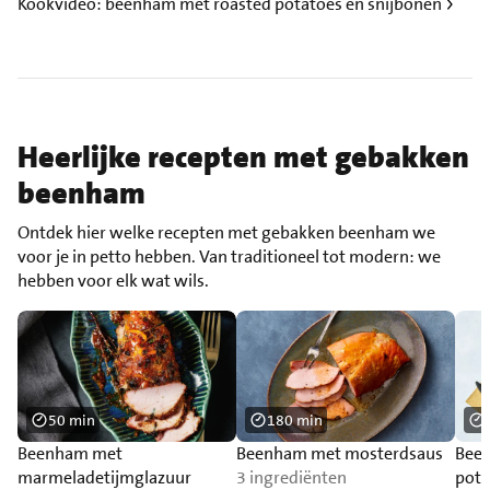
Kookvideo: beenham met roasted potatoes en snijbonen
Heerlijke recepten met gebakken
beenham
Ontdek hier welke recepten met gebakken beenham we
voor je in petto hebben. Van traditioneel tot modern: we
hebben voor elk wat wils.
50 min
180 min
Beenham met
Beenham met mosterdsaus
Been
marmeladetijmglazuur
3 ingrediënten
pota