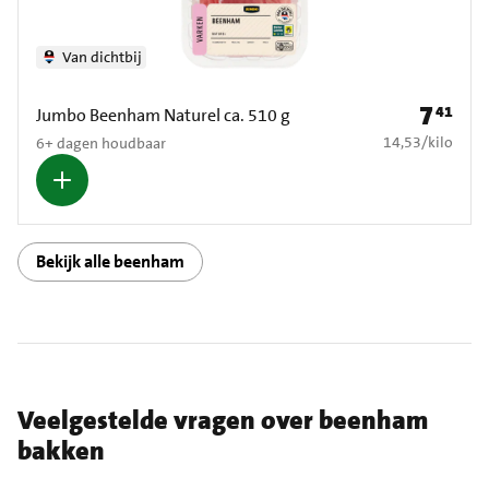
Van dichtbij
7
41
Prijs: € 7
Jumbo Beenham Naturel ca. 510 g
€ 14,53 per kilo
14,53
/
kilo
6+ dagen houdbaar
Bekijk alle beenham
Veelgestelde vragen over beenham
bakken