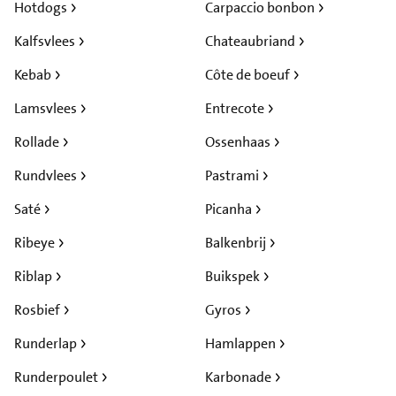
Hotdogs
Carpaccio bonbon
Kalfsvlees
Chateaubriand
Kebab
Côte de boeuf
Lamsvlees
Entrecote
Rollade
Ossenhaas
Rundvlees
Pastrami
Saté
Picanha
Ribeye
Balkenbrij
Riblap
Buikspek
Rosbief
Gyros
Runderlap
Hamlappen
Runderpoulet
Karbonade