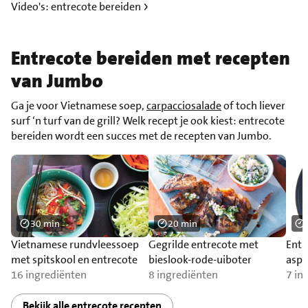
Video's: entrecote bereiden
Entrecote bereiden met recepten
van Jumbo
Ga je voor Vietnamese soep,
carpacciosalade
of toch liever
surf ‘n turf van de grill? Welk recept je ook kiest: entrecote
bereiden wordt een succes met de recepten van Jumbo.
30 min
20 min
Vietnamese rundvleessoep
Gegrilde entrecote met
Entr
met spitskool en entrecote
bieslook-rode-uiboter
aspe
16 ingrediënten
8 ingrediënten
7 in
Bekijk alle entrecote recepten