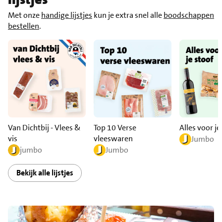
Met onze
handige lijstjes
kun je extra snel alle
boodschappen
bestellen
.
Van Dichtbij - Vlees &
Top 10 Verse
Alles voor je
vis
vleeswaren
Jumbo
jumbo
Jumbo
Bekijk alle lijstjes