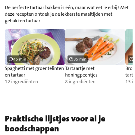
De perfecte tartaar bakken is één, maar wat eet je erbij? Met
deze recepten ontdek je de lekkerste maaltijden met
gebakken tartaar.
45 min
35 min
Spaghetti met groentelinten
Tartaartje met
Broo
en tartaar
honingpeentjes
tart
12 ingrediënten
8 ingrediënten
gua
13 i
Praktische lijstjes voor al je
boodschappen