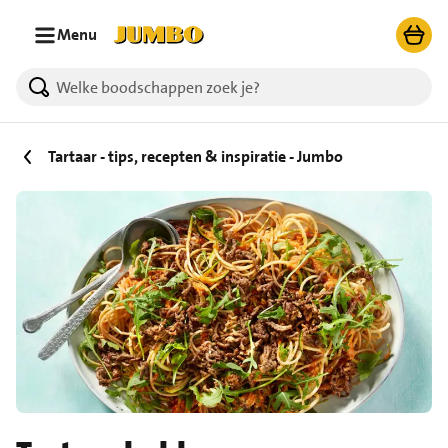
Ga naar zoeken
Ga naar hoofdinhoud
Menu
Tartaar - tips, recepten & inspiratie - Jumbo