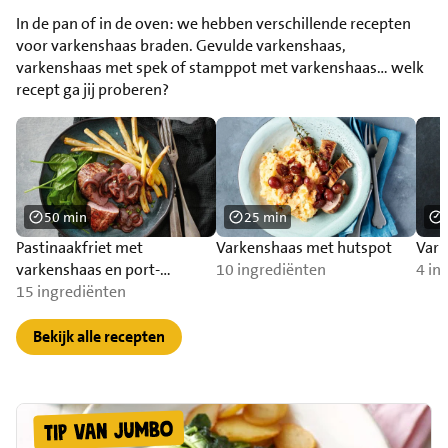
In de pan of in de oven: we hebben verschillende recepten
voor varkenshaas braden. Gevulde varkenshaas,
varkenshaas met spek of stamppot met varkenshaas… welk
recept ga jij proberen?
50 min
25 min
Pastinaakfriet met
Varkenshaas met hutspot
Vark
varkenshaas en port-
10 ingrediënten
4 in
uiensaus
15 ingrediënten
Bekijk alle recepten