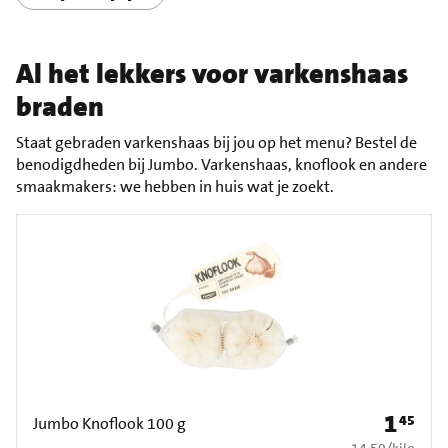
Al het lekkers voor varkenshaas
braden
Staat gebraden varkenshaas bij jou op het menu? Bestel de
benodigdheden bij Jumbo. Varkenshaas, knoflook en andere
smaakmakers: we hebben in huis wat je zoekt.
1
45
Prijs: € 1
Jumbo Knoflook 100 g
€ 14,50 per kilo
14,50
/
kilo