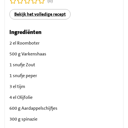
(0)
Bekijk het volledige recept
Ingrediënten
2 el Roomboter
500 g Varkenshaas
1 snufje Zout
1 snufje peper
3 el tijm
4 el Olijfolie
600 g Aardappelschijfjes
300 g spinazie