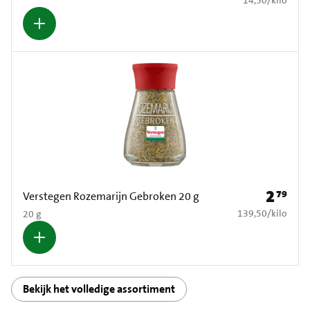
2
79
Prijs: € 2
Verstegen Rozemarijn Gebroken 20 g
€ 139,50 per kilo
139,50
/
kilo
20 g
Bekijk het volledige assortiment