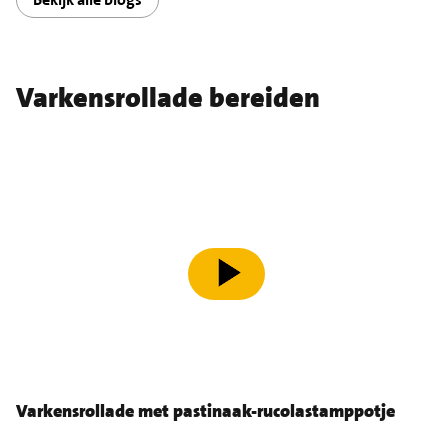
Varkensrollade bereiden
speel video af
Varkensrollade met pastinaak-rucolastamppotje