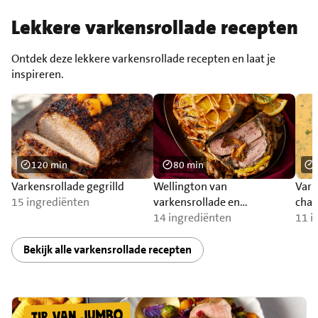
Lekkere varkensrollade recepten
Ontdek deze lekkere varkensrollade recepten en laat je
inspireren.
120 min
80 min
Varkensrollade gegrilld
Wellington van
Vark
15 ingrediënten
varkensrollade en
cham
paddenstoelen
14 ingrediënten
roo
11 i
Bekijk alle varkensrollade recepten