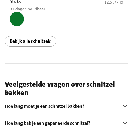
Stuks
€ 12,55 per kilo
12,55
/
kilo
3+ dagen houdbaar
Bekijk alle schnitzels
Veelgestelde vragen over schnitzel
bakken
Hoe lang moet je een schnitzel bakken?
Hoe lang bak je een gepaneerde schnitzel?