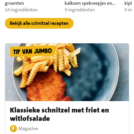
groenten
kalkoen spekreepjes en
kipk
10 ingrediënten
kaasschnitzel
9 ingrediënten
9 in
Bekijk alle schnitzel recepten
Klassieke schnitzel met friet en
witlofsalade
Magazine