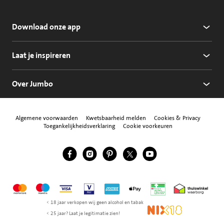
Download onze app
Laat je inspireren
Over Jumbo
Algemene voorwaarden
Kwetsbaarheid melden
Cookies & Privacy
Toegankelijkheidsverklaring
Cookie voorkeuren
Jumbo Facebook
Jumbo Instagram
Jumbo Pinterest
Jumbo Twitter
Jumbo YouTube
Volg ons
Mastercard
Maestro
Visa
Vpay
American Express
Apple Pay
Aanbiedersmedicijne
Thuiswinkel w
< 18 jaar verkopen wij geen alcohol en tabak
NIX18
< 25 jaar? Laat je legitimatie zien!