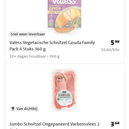
Snel weer leverbaar
5
99
Prijs: € 5
Valess Vegetarische Schnitzel Gouda Family
Pack 4 Stuks 360 g
€ 16,64 per kilo
16,64
/
kilo
10+ dagen houdbaar • 360 g
Van dichtbij
3
64
Prijs: € 3
Jumbo Schnitzel Ongepaneerd Varkensvlees 2