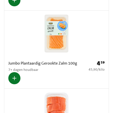
4
59
Prijs: € 4
Jumbo Plantaardig Gerookte Zalm 100g
€ 45,90 per kilo
45,90
/
kilo
7+ dagen houdbaar