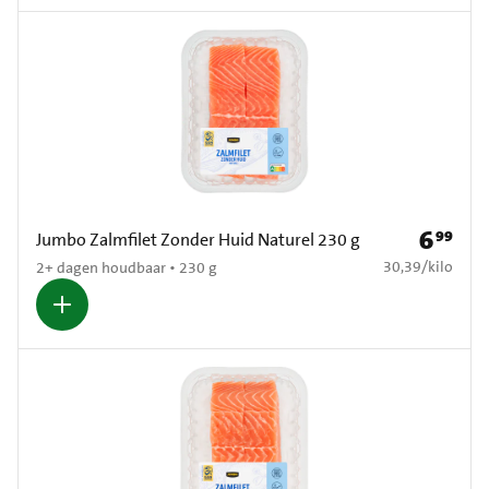
6
99
Prijs: € 6
Jumbo Zalmfilet Zonder Huid Naturel 230 g
€ 30,39 per kilo
30,39
/
kilo
2+ dagen houdbaar • 230 g