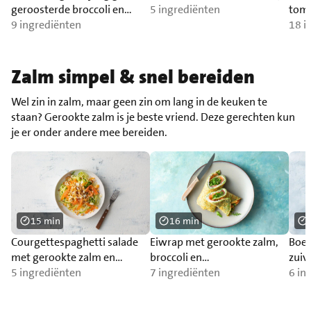
geroosterde broccoli en
5 ingrediënten
toma
zilvervliesrijst
9 ingrediënten
Cam
18 i
Zalm simpel & snel bereiden
Wel zin in zalm, maar geen zin om lang in de keuken te
staan? Gerookte zalm is je beste vriend. Deze gerechten kun
je er onder andere mee bereiden.
15 min
16 min
Courgettespaghetti salade
Eiwrap met gerookte zalm,
Boe
met gerookte zalm en
broccoli en
zuiv
walnoot-ei-topping
5 ingrediënten
zonnebloempitten
7 ingrediënten
een 
6 in