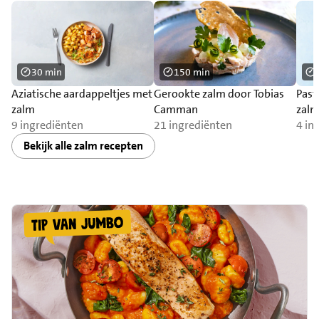
30 min
150 min
Aziatische aardappeltjes met
Gerookte zalm door Tobias
Past
zalm
Camman
zalm
9 ingrediënten
21 ingrediënten
4 in
Bekijk alle zalm recepten