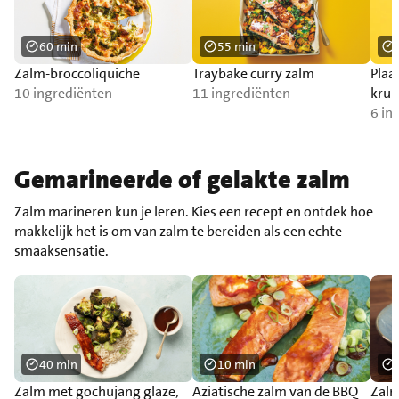
60 min
55 min
Zalm-broccoliquiche
Traybake curry zalm
Plaa
10 ingrediënten
11 ingrediënten
krui
6 in
Gemarineerde of gelakte zalm
Zalm marineren kun je leren. Kies een recept en ontdek hoe
makkelijk het is om van zalm te bereiden als een echte
smaaksensatie.
40 min
10 min
Zalm met gochujang glaze,
Aziatische zalm van de BBQ
Zalm