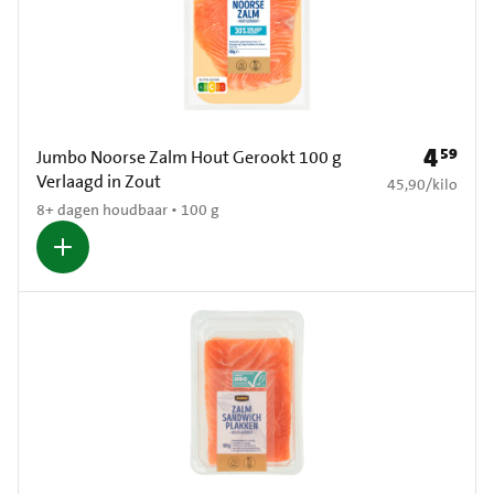
4
59
Prijs: € 4
Jumbo Noorse Zalm Hout Gerookt 100 g
Verlaagd in Zout
€ 45,90 per kilo
45,90
/
kilo
8+ dagen houdbaar • 100 g