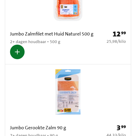
12
99
Prijs: € 12,
Jumbo Zalmfilet met Huid Naturel 500 g
€ 25,98 per kilo
25,98
/
kilo
2+ dagen houdbaar • 500 g
3
99
Prijs: € 3
Jumbo Gerookte Zalm 90 g
€ 44,33 per kilo
44,33
/
kilo
7+ dagen houdbaar • 90 g