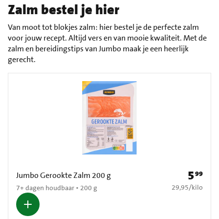
Zalm bestel je hier
Van moot tot blokjes zalm: hier bestel je de perfecte zalm
voor jouw recept. Altijd vers en van mooie kwaliteit. Met de
zalm en bereidingstips van Jumbo maak je een heerlijk
gerecht.
5
99
Prijs: € 5
Jumbo Gerookte Zalm 200 g
€ 29,95 per kilo
29,95
/
kilo
7+ dagen houdbaar • 200 g