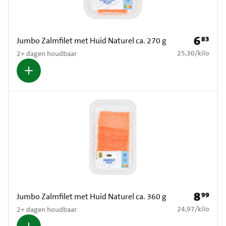
6
83
Prijs: € 6
Jumbo Zalmfilet met Huid Naturel ca. 270 g
€ 25,30 per kilo
25,30
/
kilo
2+ dagen houdbaar
8
99
Prijs: € 8
Jumbo Zalmfilet met Huid Naturel ca. 360 g
€ 24,97 per kilo
24,97
/
kilo
2+ dagen houdbaar