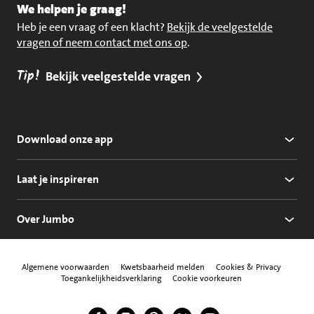
We helpen je graag!
Heb je een vraag of een klacht?
Bekijk de veelgestelde
vragen of neem contact met ons op
.
Tip!
Bekijk veelgestelde vragen
Download onze app
Laat je inspireren
Over Jumbo
Algemene voorwaarden
Kwetsbaarheid melden
Cookies & Privacy
Toegankelijkheidsverklaring
Cookie voorkeuren
Jumbo Facebook
Jumbo Instagram
Jumbo Pinterest
Jumbo Twitter
Jumbo YouTube
Volg ons