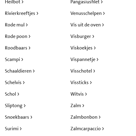
Heilbot
Pangasiusfilet
Rivierkreeftjes
Venusschelpen
Rode mul
Vis uit de oven
Rode poon
Visburger
Roodbaars
Viskoekjes
Scampi
Vispannetje
Schaaldieren
Visschotel
Schelvis
Vissticks
Schol
Witvis
Sliptong
Zalm
Snoekbaars
Zalmbonbon
Surimi
Zalmcarpaccio