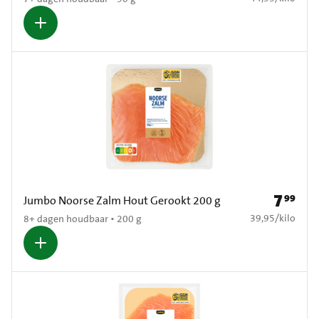
7
99
Prijs: € 7
Jumbo Noorse Zalm Hout Gerookt 200 g
€ 39,95 per kilo
39,95
/
kilo
8+ dagen houdbaar • 200 g