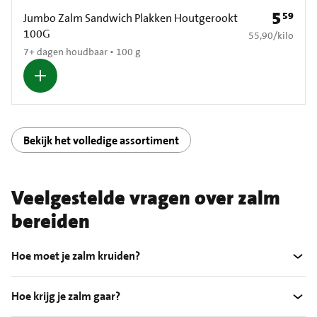
5
59
Prijs: € 5
Jumbo Zalm Sandwich Plakken Houtgerookt
100G
€ 55,90 per kilo
55,90
/
kilo
7+ dagen houdbaar • 100 g
Bekijk het volledige assortiment
Veelgestelde vragen over zalm
bereiden
Hoe moet je zalm kruiden?
Hoe krijg je zalm gaar?