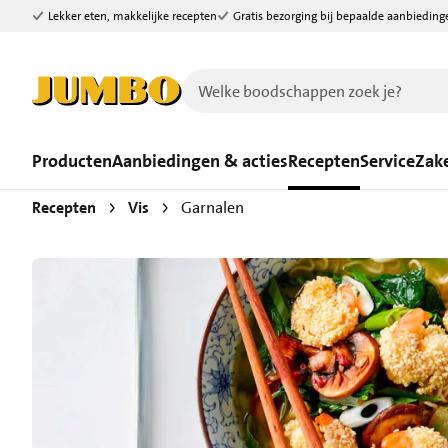
Lekker eten, makkelijke recepten
Gratis bezorging bij bepaalde aanbieding
Ga naar zoeken
Ga naar hoofdinhoud
Producten
Aanbiedingen & acties
Recepten
Service
Zake
Recepten
Vis
Garnalen