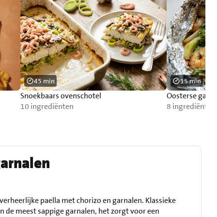
45 min
15 min
Snoekbaars ovenschotel
Oosterse garna
10 ingrediënten
8 ingrediënten
garnalen
erheerlijke paella met chorizo en garnalen. Klassieke
en de meest sappige garnalen, het zorgt voor een