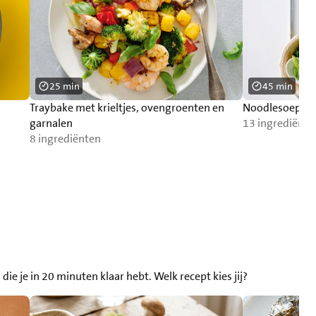
25 min
45 min
Traybake met krieltjes, ovengroenten en
Noodlesoep me
garnalen
13 ingrediënte
8 ingrediënten
 je in 20 minuten klaar hebt. Welk recept kies jij?