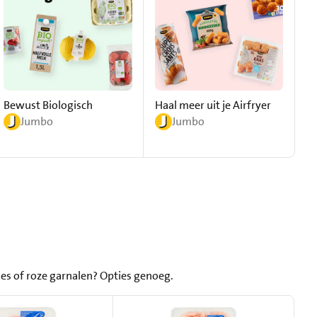
Bewust Biologisch
Haal meer uit je Airfryer
S
Jumbo
Jumbo
jes of roze garnalen? Opties genoeg.