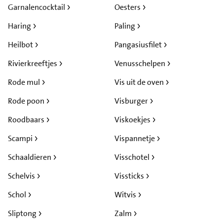
Garnalencocktail
Oesters
Haring
Paling
Heilbot
Pangasiusfilet
Rivierkreeftjes
Venusschelpen
Rode mul
Vis uit de oven
Rode poon
Visburger
Roodbaars
Viskoekjes
Scampi
Vispannetje
Schaaldieren
Visschotel
Schelvis
Vissticks
Schol
Witvis
Sliptong
Zalm