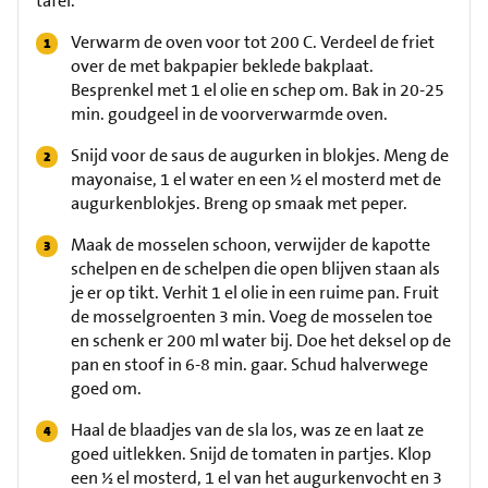
tafel.
Verwarm de oven voor tot 200 C. Verdeel de friet
over de met bakpapier beklede bakplaat.
Besprenkel met 1 el olie en schep om. Bak in 20-25
min. goudgeel in de voorverwarmde oven.
Snijd voor de saus de augurken in blokjes. Meng de
mayonaise, 1 el water en een ½ el mosterd met de
augurkenblokjes. Breng op smaak met peper.
Maak de mosselen schoon, verwijder de kapotte
schelpen en de schelpen die open blijven staan als
je er op tikt. Verhit 1 el olie in een ruime pan. Fruit
de mosselgroenten 3 min. Voeg de mosselen toe
en schenk er 200 ml water bij. Doe het deksel op de
pan en stoof in 6-8 min. gaar. Schud halverwege
goed om.
Haal de blaadjes van de sla los, was ze en laat ze
goed uitlekken. Snijd de tomaten in partjes. Klop
een ½ el mosterd, 1 el van het augurkenvocht en 3