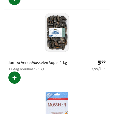
5
99
Prijs: € 5
Jumbo Verse Mosselen Super 1 kg
€ 5,99 per kilo
5,99
/
kilo
1+ dag houdbaar • 1 kg