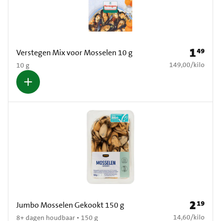
1
49
Prijs: € 1
Verstegen Mix voor Mosselen 10 g
€ 149,00 per kilo
149,00
/
kilo
10 g
2
19
Prijs: € 2
Jumbo Mosselen Gekookt 150 g
€ 14,60 per kilo
14,60
/
kilo
8+ dagen houdbaar • 150 g