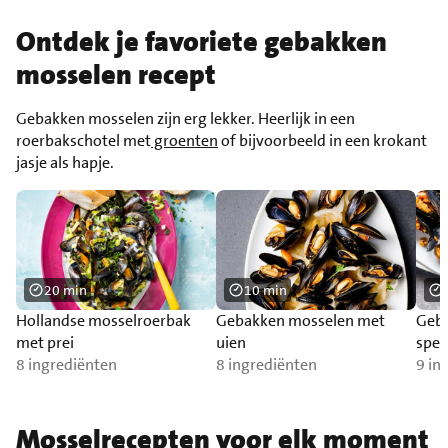
Ontdek je favoriete gebakken
mosselen recept
Gebakken mosselen zijn erg lekker. Heerlijk in een
roerbakschotel met
groenten
of bijvoorbeeld in een krokant
jasje als hapje.
20 min
10 min
Hollandse mosselroerbak
Gebakken mosselen met
Geb
met prei
uien
spek
8 ingrediënten
8 ingrediënten
9 in
Mosselrecepten voor elk moment