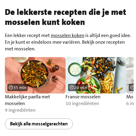
De lekkerste recepten die je met
mosselen kunt koken
Een lekker recept met
mosselen koken
is altijd een goed idee.
En je kunt er eindeloos mee variëren. Bekijk onze recepten
met mosselen.
35 min
20 min
Makkelijke paella met
Franse mosselen
Moss
mosselen
10 ingrediënten
6 in
9 ingrediënten
Bekijk alle mosselgerechten