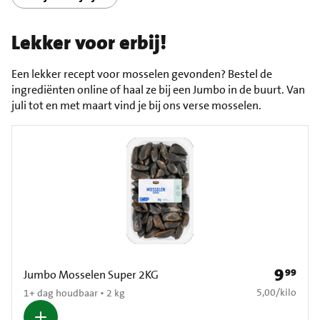
Lekker voor erbij!
Een lekker recept voor mosselen gevonden? Bestel de
ingrediënten online of haal ze bij een Jumbo in de buurt. Van
juli tot en met maart vind je bij ons verse mosselen.
9
99
Prijs: € 9
Jumbo Mosselen Super 2KG
€ 5,00 per kilo
5,00
/
kilo
1+ dag houdbaar • 2 kg