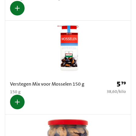
5
79
Prijs: € 5
Verstegen Mix voor Mosselen 150 g
€ 38,60 per kilo
38,60
/
kilo
150 g