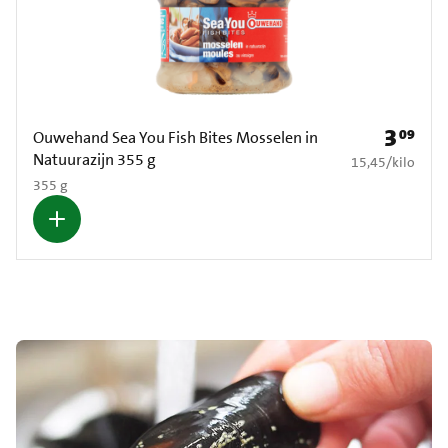
3
09
Prijs: € 3
Ouwehand Sea You Fish Bites Mosselen in
Natuurazijn 355 g
€ 15,45 per kilo
15,45
/
kilo
355 g