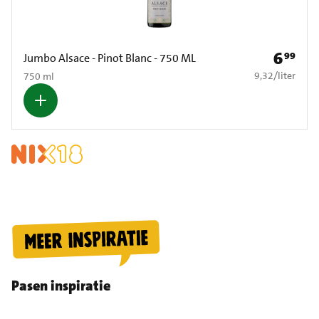
6
99
Prijs: € 6
Jumbo Alsace - Pinot Blanc - 750 ML
€ 9,32 per liter
9,32
/
liter
750 ml
Pasen inspiratie