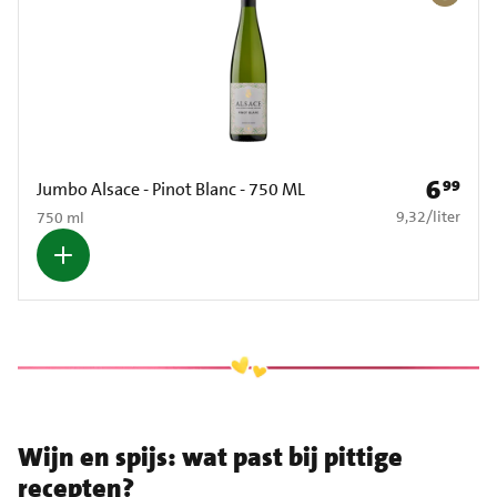
6
99
Prijs: € 6
Jumbo Alsace - Pinot Blanc - 750 ML
€ 9,32 per liter
9,32
/
liter
750 ml
Wijn en spijs: wat past bij pittige
recepten?