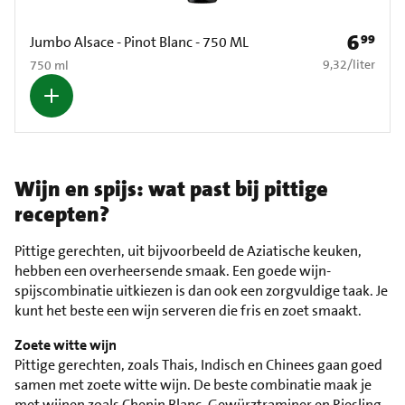
6
99
Prijs: € 6
Jumbo Alsace - Pinot Blanc - 750 ML
€ 9,32 per liter
9,32
/
liter
750 ml
Wijn en spijs: wat past bij pittige
recepten?
Pittige gerechten, uit bijvoorbeeld de Aziatische keuken,
hebben een overheersende smaak. Een goede wijn-
spijscombinatie uitkiezen is dan ook een zorgvuldige taak. Je
kunt het beste een wijn serveren die fris en zoet smaakt.
Zoete witte wijn
Pittige gerechten, zoals Thais, Indisch en Chinees gaan goed
samen met zoete witte wijn. De beste combinatie maak je
met wijnen zoals Chenin Blanc, Gewürztraminer en Riesling.