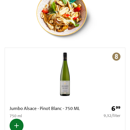
6
99
Prijs: € 6
Jumbo Alsace - Pinot Blanc - 750 ML
€ 9,32 per liter
9,32
/
liter
750 ml