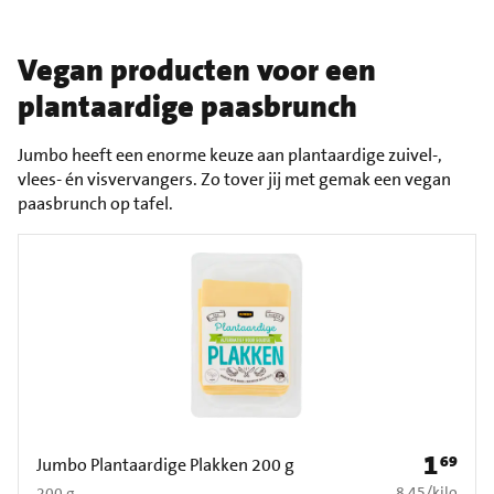
Vegan producten voor een
plantaardige paasbrunch
Jumbo heeft een enorme keuze aan plantaardige zuivel-,
vlees- én visvervangers. Zo tover jij met gemak een vegan
paasbrunch op tafel.
1
69
Prijs: € 1
Jumbo Plantaardige Plakken 200 g
€ 8,45 per kilo
8,45
/
kilo
200 g