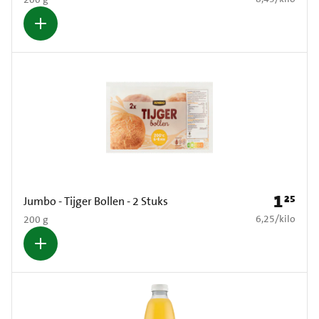
1
25
Prijs: € 1
Jumbo - Tijger Bollen - 2 Stuks
€ 6,25 per kilo
6,25
/
kilo
200 g