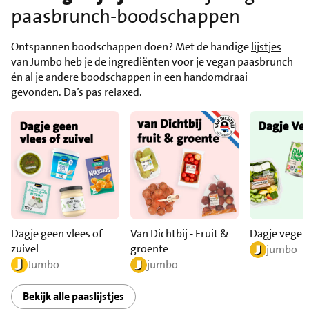
paasbrunch-boodschappen
Ontspannen boodschappen doen? Met de handige
lijstjes
van Jumbo heb je de ingrediënten voor je vegan paasbrunch
én al je andere boodschappen in een handomdraai
gevonden. Da’s pas relaxed.
Dagje geen vlees of
Van Dichtbij - Fruit &
Dagje veget
zuivel
groente
jumbo
Jumbo
jumbo
Bekijk alle paaslijstjes