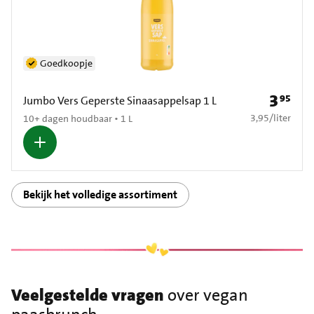
Goedkoopje
3
95
Prijs: € 3
Jumbo Vers Geperste Sinaasappelsap 1 L
€ 3,95 per liter
3,95
/
liter
10+ dagen houdbaar • 1 L
Bekijk het volledige assortiment
Veelgestelde vragen
over vegan