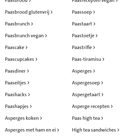
Paasbrood
Paasrecepten vegan
Paasbrood glutenvrij
Paassoep
Paasbrunch
Paastaart
Paasbrunch vegan
Paastoetje
Paascake
Paastrifle
Paascupcakes
Paas-tiramisu
Paasdiner
Asperges
Paaseitjes
Aspergesoep
Paashacks
Aspergetaart
Paashapjes
Asperge recepten
Asperges koken
Paas high tea
Asperges met ham en ei
High tea sandwiches