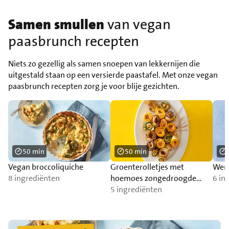
Samen smullen
van vegan
paasbrunch recepten
Niets zo gezellig als samen snoepen van lekkernijen die
uitgestald staan op een versierde paastafel. Met onze vegan
paasbrunch recepten zorg je voor blije gezichten.
50 min
50 min
Vegan broccoliquiche
Groenterolletjes met
Went
8 ingrediënten
hoemoes zongedroogde
6 in
tomaat
5 ingrediënten