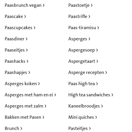
Paasbrunch vegan
Paastoetje
Paascake
Paastrifle
Paascupcakes
Paas-tiramisu
Paasdiner
Asperges
Paaseitjes
Aspergesoep
Paashacks
Aspergetaart
Paashapjes
Asperge recepten
Asperges koken
Paas high tea
Asperges met ham en ei
High tea sandwiches
Asperges met zalm
Kaneelbroodjes
Bakken met Pasen
Mini quiches
Brunch
Pasteitjes