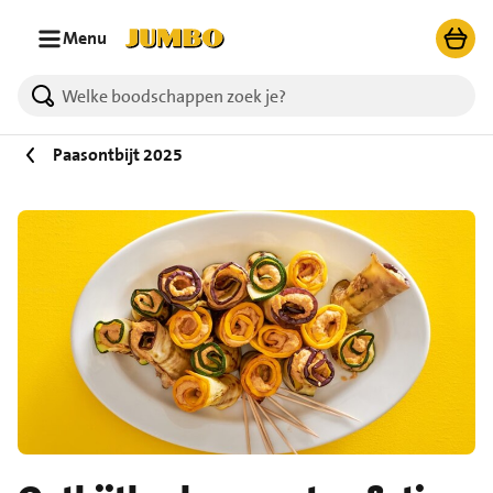
Ga naar zoeken
Ga naar hoofdinhoud
Menu
Paasontbijt 2025