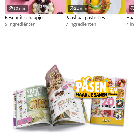
10 min
22 min
Beschuit-schaapjes
Paashaaspasteitjes
Haas
5 ingrediënten
7 ingrediënten
4 in