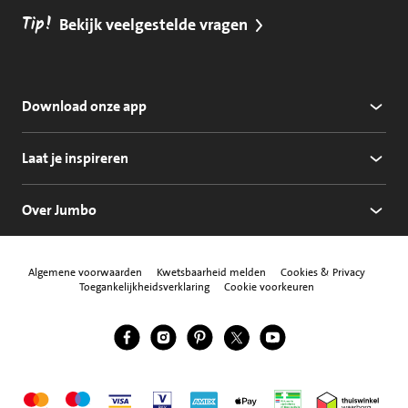
Tip!
Bekijk veelgestelde vragen
Download onze app
Laat je inspireren
Over Jumbo
Algemene voorwaarden
Kwetsbaarheid melden
Cookies & Privacy
Toegankelijkheidsverklaring
Cookie voorkeuren
Jumbo Facebook
Jumbo Instagram
Jumbo Pinterest
Jumbo Twitter
Jumbo YouTube
Volg ons
Mastercard
Maestro
Visa
Vpay
American Express
Apple Pay
Aanbiedersmedicijne
Thuiswinkel w