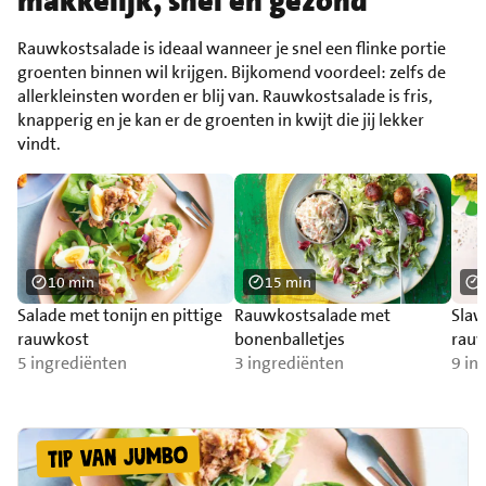
makkelijk, snel én gezond
Rauwkostsalade is ideaal wanneer je snel een flinke portie
groenten binnen wil krijgen. Bijkomend voordeel: zelfs de
allerkleinsten worden er blij van. Rauwkostsalade is fris,
knapperig en je kan er de groenten in kwijt die jij lekker
vindt.
10 min
15 min
Salade met tonijn en pittige
Rauwkostsalade met
Slaw
rauwkost
bonenballetjes
rauw
5 ingrediënten
3 ingrediënten
9 in