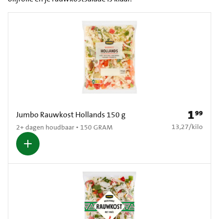
1
99
Prijs: € 1
Jumbo Rauwkost Hollands 150 g
€ 13,27 per kilo
13,27
/
kilo
2+ dagen houdbaar • 150 GRAM