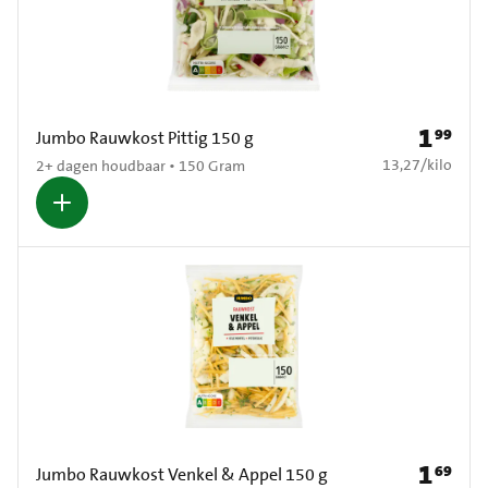
1
99
Prijs: € 1
Jumbo Rauwkost Pittig 150 g
€ 13,27 per kilo
13,27
/
kilo
2+ dagen houdbaar • 150 Gram
1
69
Prijs: € 1
Jumbo Rauwkost Venkel & Appel 150 g