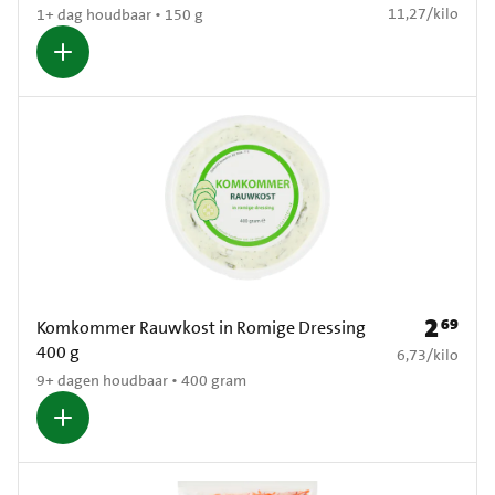
€ 11,27 per kilo
11,27
/
kilo
1+ dag houdbaar • 150 g
2
69
Prijs: € 2
Komkommer Rauwkost in Romige Dressing
400 g
€ 6,73 per kilo
6,73
/
kilo
9+ dagen houdbaar • 400 gram