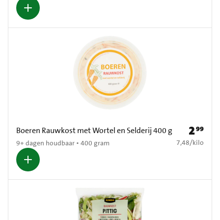
2
99
Prijs: € 2
Boeren Rauwkost met Wortel en Selderij 400 g
€ 7,48 per kilo
7,48
/
kilo
9+ dagen houdbaar • 400 gram