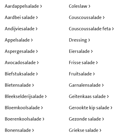
Aardappelsalade
Coleslaw
Aardbei salade
Couscoussalade
Andijviesalade
Couscoussalade feta
Appelsalade
Dressing
Aspergesalade
Eiersalade
Avocadosalade
Frisse salade
Biefstuksalade
Fruitsalade
Bietensalade
Garnalensalade
Bleekselderijsalade
Geitenkaas salade
Bloemkoolsalade
Gerookte kip salade
Boerenkoolsalade
Gezonde salade
Bonensalade
Griekse salade