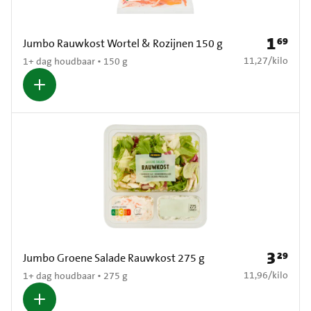
1
69
Prijs: € 1
Jumbo Rauwkost Wortel & Rozijnen 150 g
€ 11,27 per kilo
11,27
/
kilo
1+ dag houdbaar • 150 g
3
29
Prijs: € 3
Jumbo Groene Salade Rauwkost 275 g
€ 11,96 per kilo
11,96
/
kilo
1+ dag houdbaar • 275 g