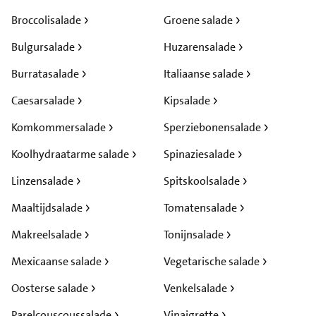
Broccolisalade
Groene salade
Bulgursalade
Huzarensalade
Burratasalade
Italiaanse salade
Caesarsalade
Kipsalade
Komkommersalade
Sperziebonensalade
Koolhydraatarme salade
Spinaziesalade
Linzensalade
Spitskoolsalade
Maaltijdsalade
Tomatensalade
Makreelsalade
Tonijnsalade
Mexicaanse salade
Vegetarische salade
Oosterse salade
Venkelsalade
Parelcouscoussalade
Vinaigrette