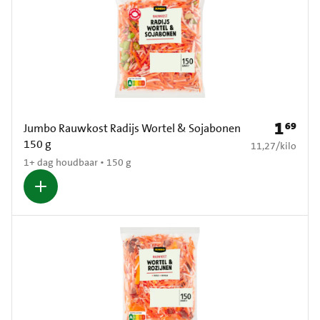
1
69
Prijs: € 1
Jumbo Rauwkost Radijs Wortel & Sojabonen
150 g
€ 11,27 per kilo
11,27
/
kilo
1+ dag houdbaar • 150 g