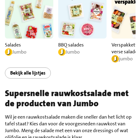
Salades
BBQ salades
Verspakkett
verse salade
Jumbo
Jumbo
jumbo
Bekijk alle lijstjes
Supersnelle rauwkostsalade met
de producten van Jumbo
Wil je een rauwkostsalade maken die sneller dan het licht op
tafel staat? Kies dan voor de voorgesneden rauwkost van
Jumbo. Meng de salade met een van onze dressings of wat
olijfolie en je rauwkostsalade is klaar.