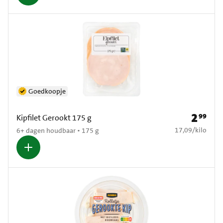
Goedkoopje
2
99
Prijs: € 2
Kipfilet Gerookt 175 g
€ 17,09 per kilo
17,09
/
kilo
6+ dagen houdbaar • 175 g