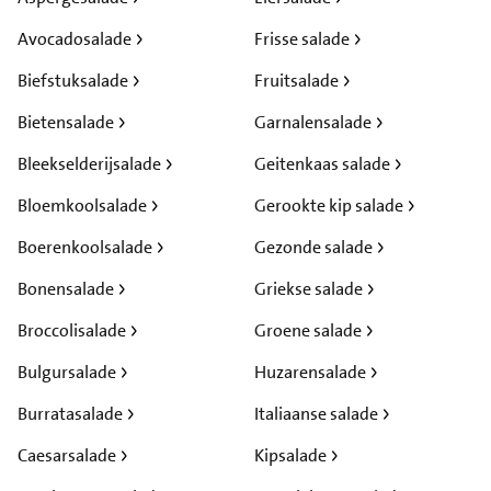
Avocadosalade
Frisse salade
Biefstuksalade
Fruitsalade
Bietensalade
Garnalensalade
Bleekselderijsalade
Geitenkaas salade
Bloemkoolsalade
Gerookte kip salade
Boerenkoolsalade
Gezonde salade
Bonensalade
Griekse salade
Broccolisalade
Groene salade
Bulgursalade
Huzarensalade
Burratasalade
Italiaanse salade
Caesarsalade
Kipsalade