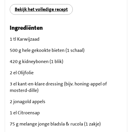
Bekijk het volledige recept
Ingrediënten
1 tl Karwijzaad
500 g hele gekookte bieten (1 schaal)
420 g kidneybonen (1 blik)
2 el Olijfolie
3 el kant-en-klare dressing (bijv. honing-appel of
mosterd-dille)
2 jonagold appels
1 el Citroensap
75 g melange jonge bladsla & rucola (1 zakje)