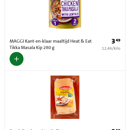
3
49
Prijs: € 3
MAGGI Kant-en-klaar maaltijd Heat & Eat
Tikka Masala Kip 280 g
€ 12,46 per kilo
12,46
/
kilo