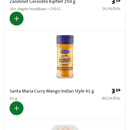
3
59
Prijs: € 3
Zandvliet Gerookte Kipfilet 250 g
€ 14,36 per kilo
14,36
/
kilo
10+ dagen houdbaar • 250 G
3
29
Prijs: € 3
Santa Maria Curry Mango Indian Style 41 g
€ 80,24 per kilo
80,24
/
kilo
41 g