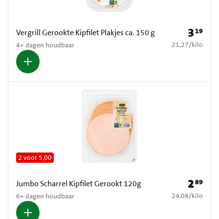
3
19
Prijs: € 3
Vergrill Gerookte Kipfilet Plakjes ca. 150 g
€ 21,27 per kilo
21,27
/
kilo
4+ dagen houdbaar
2 voor 5,00
2
89
Prijs: € 2
Jumbo Scharrel Kipfilet Gerookt 120g
€ 24,08 per kilo
24,08
/
kilo
6+ dagen houdbaar