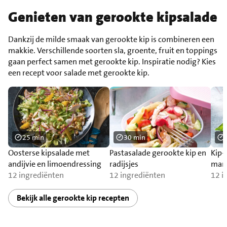
Genieten van gerookte kipsalade
Dankzij de milde smaak van gerookte kip is combineren een
makkie. Verschillende soorten sla, groente, fruit en toppings
gaan perfect samen met gerookte kip. Inspiratie nodig? Kies
een recept voor salade met gerookte kip.
25 min
30 min
Oosterse kipsalade met
Pastasalade gerookte kip en
Kip-
andijvie en limoendressing
radijsjes
mand
12 ingrediënten
12 ingrediënten
12 i
Bekijk alle gerookte kip recepten