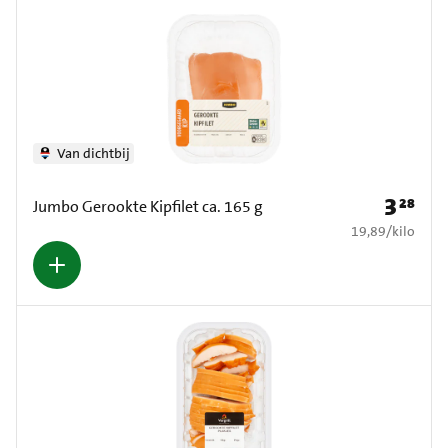
Van dichtbij
3
28
Prijs: € 3
Jumbo Gerookte Kipfilet ca. 165 g
€ 19,89 per kilo
19,89
/
kilo