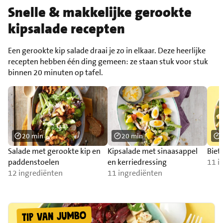
Snelle & makkelijke gerookte
kipsalade recepten
Een gerookte kip salade draai je zo in elkaar. Deze heerlijke
recepten hebben één ding gemeen: ze staan stuk voor stuk
binnen 20 minuten op tafel.
20 min
20 min
Salade met gerookte kip en
Kipsalade met sinaasappel
Biet
paddenstoelen
en kerriedressing
11 i
12 ingrediënten
11 ingrediënten