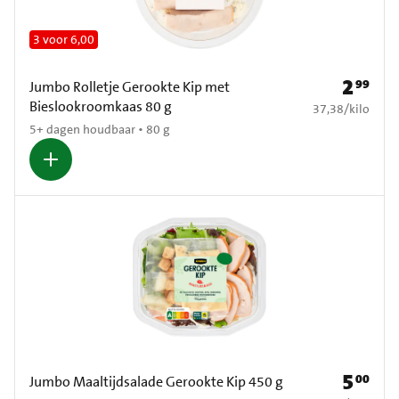
3 voor 6,00
2
99
Prijs: € 2
Jumbo Rolletje Gerookte Kip met
Bieslookroomkaas 80 g
€ 37,38 per kilo
37,38
/
kilo
5+ dagen houdbaar • 80 g
5
00
Prijs: € 5
Jumbo Maaltijdsalade Gerookte Kip 450 g