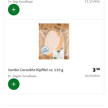
€ 11,11 per kilo
11,11
/
kilo
1+ dag houdbaar
3
30
Prijs: € 3
Jumbo Gerookte Kipfilet ca. 110 g
€ 30,00 per kilo
30,00
/
kilo
8+ dagen houdbaar