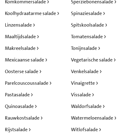
Komkommersalade
Sperziebonensalade
Koolhydraatarme salade
Spinaziesalade
Linzensalade
Spitskoolsalade
Maaltijdsalade
Tomatensalade
Makreelsalade
Tonijnsalade
Mexicaanse salade
Vegetarische salade
Oosterse salade
Venkelsalade
Parelcouscoussalade
Vinaigrette
Pastasalade
Vissalade
Quinoasalade
Waldorfsalade
Rauwkostsalade
Watermeloensalade
Rijstsalade
Witlofsalade