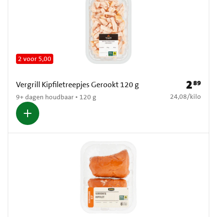
2 voor 5,00
2
89
Prijs: € 2
Vergrill Kipfiletreepjes Gerookt 120 g
€ 24,08 per kilo
24,08
/
kilo
9+ dagen houdbaar • 120 g