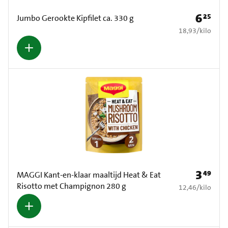
6
25
Prijs: € 6
Jumbo Gerookte Kipfilet ca. 330 g
€ 18,93 per kilo
18,93
/
kilo
3
49
Prijs: € 3
MAGGI Kant-en-klaar maaltijd Heat & Eat
Risotto met Champignon 280 g
€ 12,46 per kilo
12,46
/
kilo