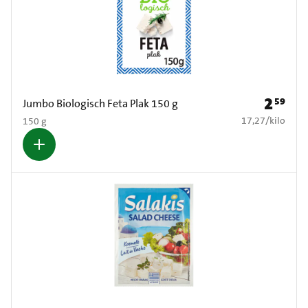
2
59
Prijs: € 2
Jumbo Biologisch Feta Plak 150 g
€ 17,27 per kilo
17,27
/
kilo
150 g