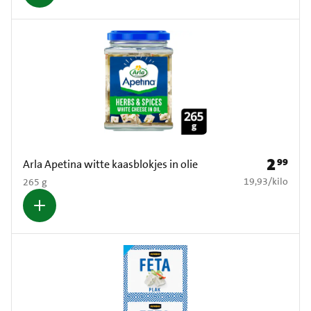
2
99
Prijs: € 2
Arla Apetina witte kaasblokjes in olie
€ 19,93 per kilo
19,93
/
kilo
265 g