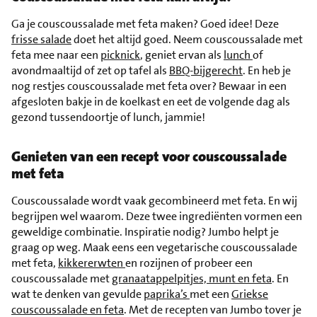
Ga je couscoussalade met feta maken? Goed idee! Deze
frisse salade
doet het altijd goed. Neem couscoussalade met
feta mee naar een
picknick
, geniet ervan als
lunch
of
avondmaaltijd of zet op tafel als
BBQ-bijgerecht
. En heb je
nog restjes couscoussalade met feta over? Bewaar in een
afgesloten bakje in de koelkast en eet de volgende dag als
gezond tussendoortje of lunch, jammie!
Genieten van een recept voor couscoussalade
met feta
Couscoussalade wordt vaak gecombineerd met feta. En wij
begrijpen wel waarom. Deze twee ingrediënten vormen een
geweldige combinatie. Inspiratie nodig? Jumbo helpt je
graag op weg. Maak eens een vegetarische couscoussalade
met feta,
kikkererwten
en rozijnen of probeer een
couscoussalade met
granaatappelpitjes, munt en feta
. En
wat te denken van gevulde
paprika’s
met een
Griekse
couscoussalade en feta
. Met de recepten van Jumbo tover je