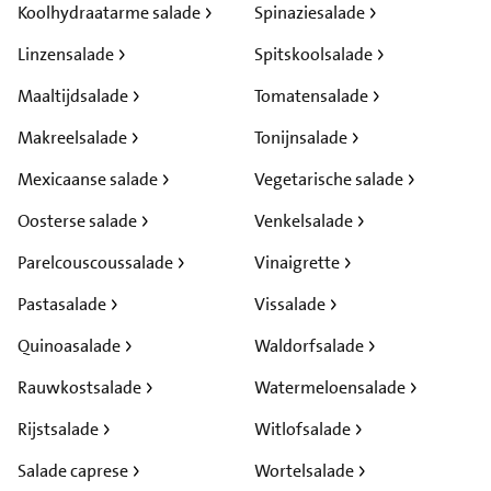
Koolhydraatarme salade
Spinaziesalade
Linzensalade
Spitskoolsalade
Maaltijdsalade
Tomatensalade
Makreelsalade
Tonijnsalade
Mexicaanse salade
Vegetarische salade
Oosterse salade
Venkelsalade
Parelcouscoussalade
Vinaigrette
Pastasalade
Vissalade
Quinoasalade
Waldorfsalade
Rauwkostsalade
Watermeloensalade
Rijstsalade
Witlofsalade
Salade caprese
Wortelsalade