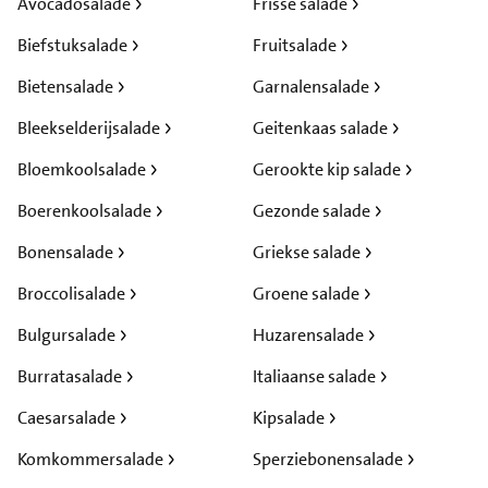
Avocadosalade
Frisse salade
Biefstuksalade
Fruitsalade
Bietensalade
Garnalensalade
Bleekselderijsalade
Geitenkaas salade
Bloemkoolsalade
Gerookte kip salade
Boerenkoolsalade
Gezonde salade
Bonensalade
Griekse salade
Broccolisalade
Groene salade
Bulgursalade
Huzarensalade
Burratasalade
Italiaanse salade
Caesarsalade
Kipsalade
Komkommersalade
Sperziebonensalade