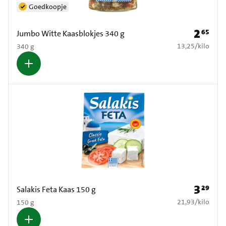
Goedkoopje
2
65
Prijs: € 2
Jumbo Witte Kaasblokjes 340 g
€ 13,25 per kilo
13,25
/
kilo
340 g
3
29
Prijs: € 3
Salakis Feta Kaas 150 g
€ 21,93 per kilo
21,93
/
kilo
150 g