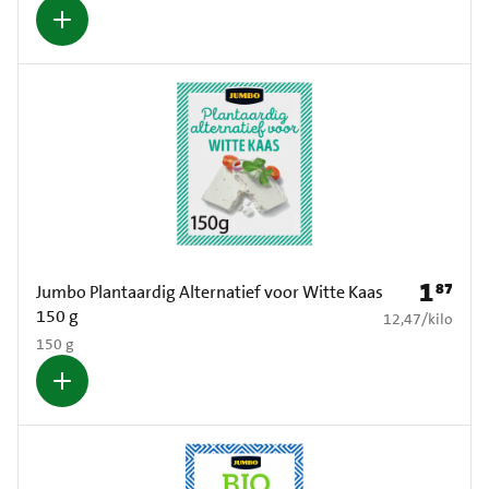
1
87
Prijs: € 1
Jumbo Plantaardig Alternatief voor Witte Kaas
150 g
€ 12,47 per kilo
12,47
/
kilo
150 g