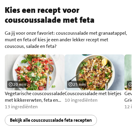
Kies een recept voor
couscoussalade met feta
Ga jij voor onze favoriet: couscoussalade met granaatappel,
munt en feta of kies je een ander lekker recept met
couscous, salade en feta?
20 min
25 min
Vegetarische couscoussalade
Couscoussalade met bietjes
Gevu
met kikkererwten, feta en
10 ingrediënten
Grie
rozijnen
13 ingrediënten
12 i
Bekijk alle couscoussalade feta recepten