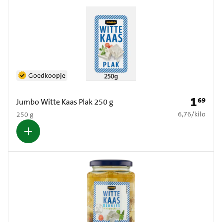
Goedkoopje
1
69
Prijs: € 1
Jumbo Witte Kaas Plak 250 g
€ 6,76 per kilo
6,76
/
kilo
250 g