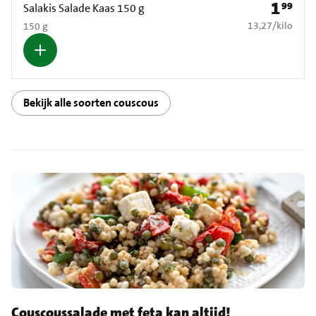
1
99
Prijs: € 1
Salakis Salade Kaas 150 g
€ 13,27 per kilo
13,27
/
kilo
150 g
Bekijk alle soorten couscous
Couscoussalade met feta kan altijd!