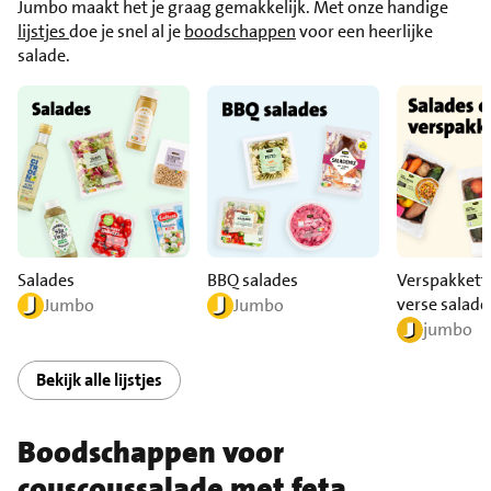
Jumbo maakt het je graag gemakkelijk. Met onze handige
lijstjes
doe je snel al je
boodschappen
voor een heerlijke
salade.
Salades
BBQ salades
Verspakkett
verse salade
Jumbo
Jumbo
jumbo
Bekijk alle lijstjes
Boodschappen voor
couscoussalade met feta