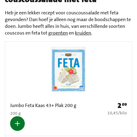
Heb je een lekker recept voor couscoussalade met feta
gevonden? Dan hoef je alleen nog maar de boodschappen te
doen. Jumbo heeft alles in huis, van verschillende soorten
couscous en feta tot
groenten
en
kruiden
.
2
09
Prijs: € 2
Jumbo Feta Kaas 43+ Plak 200 g
€ 10,45 per kilo
10,45
/
kilo
200 g