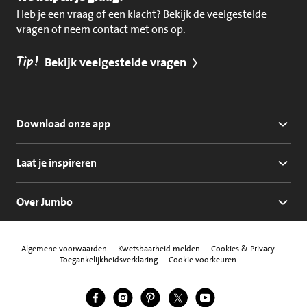
Heb je een vraag of een klacht?
Bekijk de veelgestelde
vragen of neem contact met ons op
.
Tip!
Bekijk veelgestelde vragen
Download onze app
Laat je inspireren
Over Jumbo
Algemene voorwaarden
Kwetsbaarheid melden
Cookies & Privacy
Toegankelijkheidsverklaring
Cookie voorkeuren
Jumbo Facebook
Jumbo Instagram
Jumbo Pinterest
Jumbo Twitter
Jumbo YouTube
Volg ons