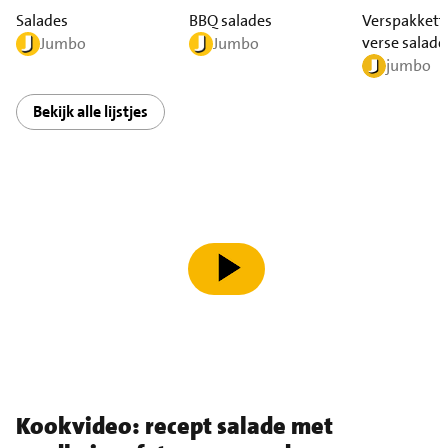
Salades
BBQ salades
Verspakkett
verse salade
Jumbo
Jumbo
jumbo
Bekijk alle lijstjes
speel video af
Kookvideo: recept salade met