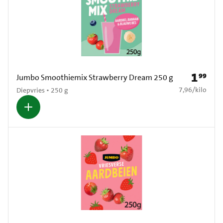
1
99
Prijs: € 1
Jumbo Smoothiemix Strawberry Dream 250 g
€ 7,96 per kilo
7,96
/
kilo
Diepvries • 250 g