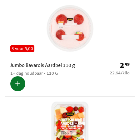
3 voor 5,00
2
49
Prijs: € 2
Jumbo Bavarois Aardbei 110 g
€ 22,64 per kilo
22,64
/
kilo
1+ dag houdbaar • 110 G