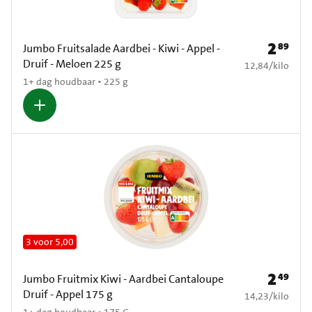
2
89
Prijs: € 2
Jumbo Fruitsalade Aardbei - Kiwi - Appel -
Druif - Meloen 225 g
€ 12,84 per kilo
12,84
/
kilo
1+ dag houdbaar • 225 g
3 voor 5,00
2
49
Prijs: € 2
Jumbo Fruitmix Kiwi - Aardbei Cantaloupe
Druif - Appel 175 g
€ 14,23 per kilo
14,23
/
kilo
1+ dag houdbaar • 175 G