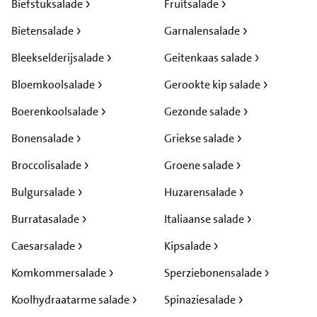
Biefstuksalade
Fruitsalade
Bietensalade
Garnalensalade
Bleekselderijsalade
Geitenkaas salade
Bloemkoolsalade
Gerookte kip salade
Boerenkoolsalade
Gezonde salade
Bonensalade
Griekse salade
Broccolisalade
Groene salade
Bulgursalade
Huzarensalade
Burratasalade
Italiaanse salade
Caesarsalade
Kipsalade
Komkommersalade
Sperziebonensalade
Koolhydraatarme salade
Spinaziesalade