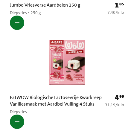
1
85
Prijs: € 1
Jumbo Vriesverse Aardbeien 250 g
€ 7,40 per kilo
7,40
/
kilo
Diepvries • 250 g
4
99
Prijs: € 4
EatWOW Biologische Lactosevrije Kwarkreep
Vanillesmaak met Aardbei Vulling 4 Stuks
€ 31,19 per kilo
31,19
/
kilo
Diepvries