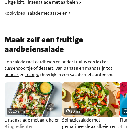
Uitgelicht: linzensalade met aarbeien
Kookvideo: salade met aarbeien
Maak zelf een fruitige
aardbeiensalade
Een salade met aardbeien en ander
fruit
is een lekker
tussendoortje of
dessert
. Van
banaan
en
mandarijn
tot
ananas
en
mango
: heerlijk in een salade met aardbeien.
25 min
20 min
Linzensalade met aardbeien
Spinaziesalade met
Pita
9 ingrediënten
gemarineerde aardbeien en
4 in