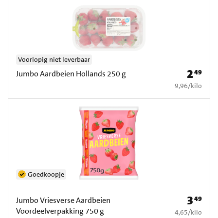
Voorlopig niet leverbaar
2
49
Prijs: € 2
Jumbo Aardbeien Hollands 250 g
€ 9,96 per kilo
9,96
/
kilo
Goedkoopje
3
49
Prijs: € 3
Jumbo Vriesverse Aardbeien
Voordeelverpakking 750 g
€ 4,65 per kilo
4,65
/
kilo