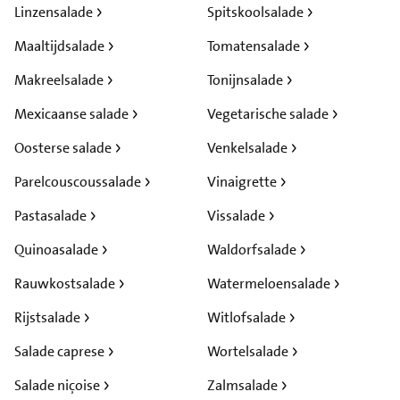
Linzensalade
Spitskoolsalade
Maaltijdsalade
Tomatensalade
Makreelsalade
Tonijnsalade
Mexicaanse salade
Vegetarische salade
Oosterse salade
Venkelsalade
Parelcouscoussalade
Vinaigrette
Pastasalade
Vissalade
Quinoasalade
Waldorfsalade
Rauwkostsalade
Watermeloensalade
Rijstsalade
Witlofsalade
Salade caprese
Wortelsalade
Salade niçoise
Zalmsalade