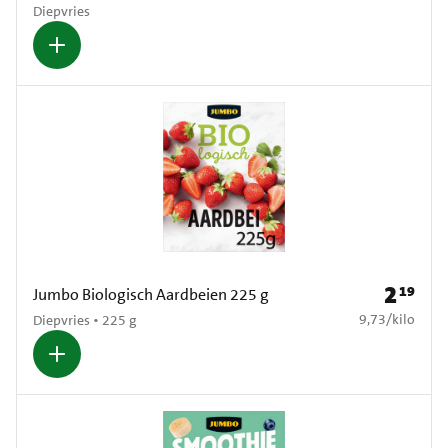
Diepvries
2
19
Prijs: € 2
Jumbo Biologisch Aardbeien 225 g
€ 9,73 per kilo
9,73
/
kilo
Diepvries • 225 g