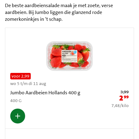
De beste aardbeiensalade maak je met zoete, verse
aardbeien. Bij Jumbo liggen die glanzend rode
zomerkoninkjes in ‘t schap.
voor 2,99
wo 5 t/m di 11 aug
Oude prijs: € 3
3,99
Jumbo Aardbeien Hollands 400 g
2
99
Nieuwe pr
400 G
€ 7,48 per kilo
7,48
/
kilo