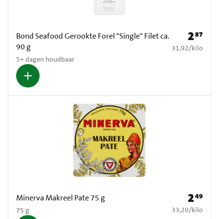
2
87
Prijs: € 2
Bond Seafood Gerookte Forel "Single" Filet ca.
90 g
€ 31,92 per kilo
31,92
/
kilo
5+ dagen houdbaar
2
49
Prijs: € 2
Minerva Makreel Pate 75 g
€ 33,20 per kilo
33,20
/
kilo
75 g