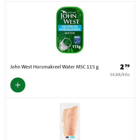
2
79
Prijs: € 2
John West Horsmakreel Water MSC 115 g
€ 34,88 per kilo
34,88
/
kilo