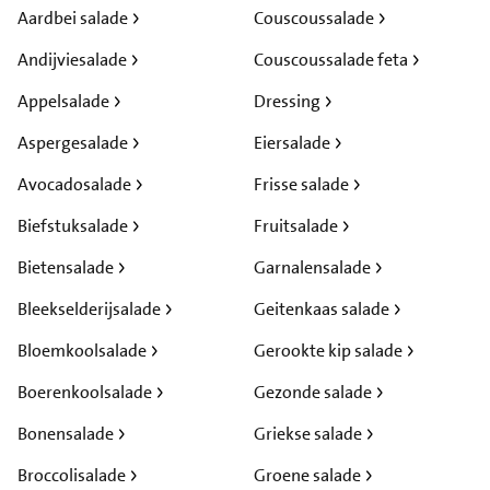
Aardbei salade
Couscoussalade
Andijviesalade
Couscoussalade feta
Appelsalade
Dressing
Aspergesalade
Eiersalade
Avocadosalade
Frisse salade
Biefstuksalade
Fruitsalade
Bietensalade
Garnalensalade
Bleekselderijsalade
Geitenkaas salade
Bloemkoolsalade
Gerookte kip salade
Boerenkoolsalade
Gezonde salade
Bonensalade
Griekse salade
Broccolisalade
Groene salade