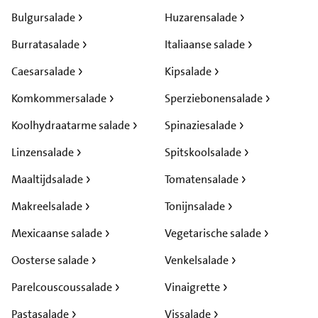
Bulgursalade
Huzarensalade
Burratasalade
Italiaanse salade
Caesarsalade
Kipsalade
Komkommersalade
Sperziebonensalade
Koolhydraatarme salade
Spinaziesalade
Linzensalade
Spitskoolsalade
Maaltijdsalade
Tomatensalade
Makreelsalade
Tonijnsalade
Mexicaanse salade
Vegetarische salade
Oosterse salade
Venkelsalade
Parelcouscoussalade
Vinaigrette
Pastasalade
Vissalade