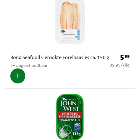
5
99
Prijs: € 5
Bond Seafood Gerookte Forelhaasjes ca. 150 g
€ 39,95 per kilo
39,95
/
kilo
5+ dagen houdbaar