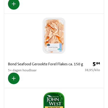
5
84
Prijs: € 5
Bond Seafood Gerookte Forel Flakes ca. 150 g
€ 38,95 per kilo
38,95
/
kilo
5+ dagen houdbaar