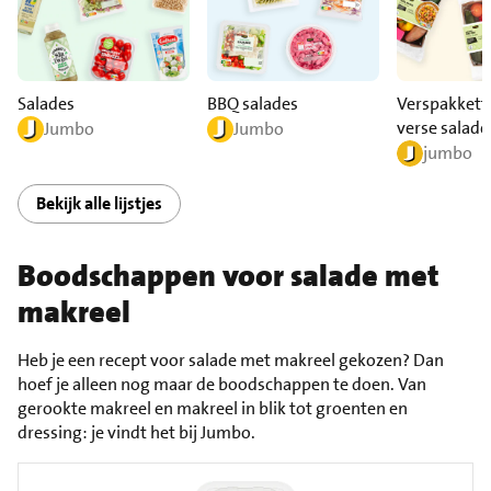
Salades
BBQ salades
Verspakkett
verse salade
Jumbo
Jumbo
jumbo
Bekijk alle lijstjes
Boodschappen voor salade met
makreel
Heb je een recept voor salade met makreel gekozen? Dan
hoef je alleen nog maar de boodschappen te doen. Van
gerookte makreel en makreel in blik tot groenten en
dressing: je vindt het bij Jumbo.