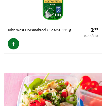
2
79
Prijs: € 2
John West Horsmakreel Olie MSC 115 g
€ 34,88 per kilo
34,88
/
kilo