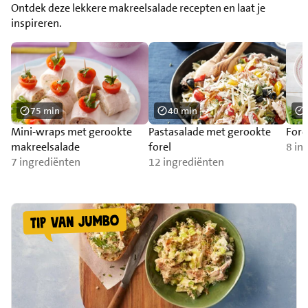
Ontdek deze lekkere makreelsalade recepten en laat je
inspireren.
75 min
40 min
Mini-wraps met gerookte
Pastasalade met gerookte
Fore
makreelsalade
forel
8 in
7 ingrediënten
12 ingrediënten