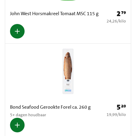
2
79
Prijs: € 2
John West Horsmakreel Tomaat MSC 115 g
€ 24,26 per kilo
24,26
/
kilo
5
20
Prijs: € 5
Bond Seafood Gerookte Forel ca. 260 g
€ 19,99 per kilo
19,99
/
kilo
5+ dagen houdbaar