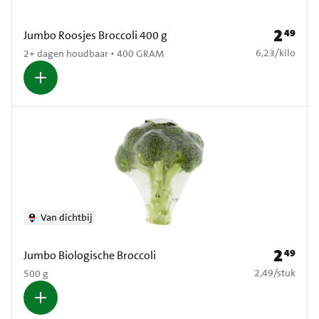
2
49
Prijs: € 2
Jumbo Roosjes Broccoli 400 g
€ 6,23 per kilo
6,23
/
kilo
2+ dagen houdbaar • 400 GRAM
Van dichtbij
2
49
Prijs: € 2
Jumbo Biologische Broccoli
€ 2,49 per stuk
2,49
/
stuk
500 g