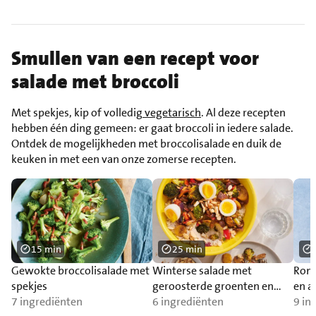
Smullen van een recept voor
salade met broccoli
Met spekjes, kip of volledig
vegetarisch
. Al deze recepten
hebben één ding gemeen: er gaat broccoli in iedere salade.
Ontdek de mogelijkheden met broccolisalade en duik de
keuken in met een van onze zomerse recepten.
15 min
25 min
Gewokte broccolisalade met
Winterse salade met
Romi
spekjes
geroosterde groenten en
en a
7 ingrediënten
fonio
6 ingrediënten
9 in