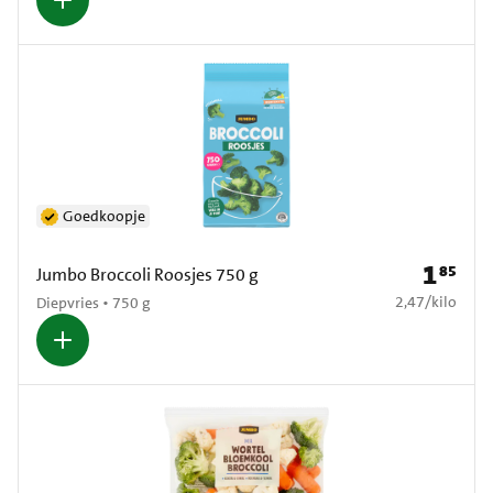
Goedkoopje
1
85
Prijs: € 1
Jumbo Broccoli Roosjes 750 g
€ 2,47 per kilo
2,47
/
kilo
Diepvries • 750 g