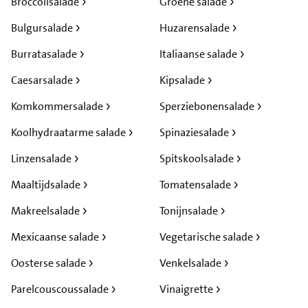
Broccolisalade
Groene salade
Bulgursalade
Huzarensalade
Burratasalade
Italiaanse salade
Caesarsalade
Kipsalade
Komkommersalade
Sperziebonensalade
Koolhydraatarme salade
Spinaziesalade
Linzensalade
Spitskoolsalade
Maaltijdsalade
Tomatensalade
Makreelsalade
Tonijnsalade
Mexicaanse salade
Vegetarische salade
Oosterse salade
Venkelsalade
Parelcouscoussalade
Vinaigrette