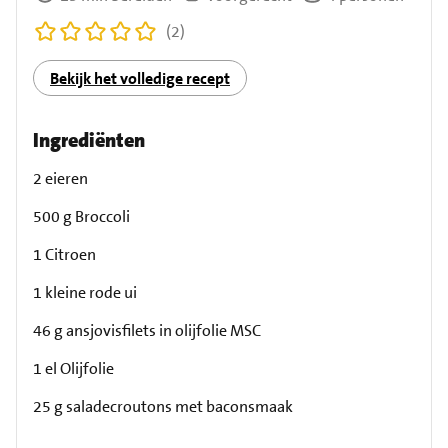
(2)
Bekijk het volledige recept
Ingrediënten
2 eieren
500 g Broccoli
1 Citroen
1 kleine rode ui
46 g ansjovisfilets in olijfolie MSC
1 el Olijfolie
25 g saladecroutons met baconsmaak