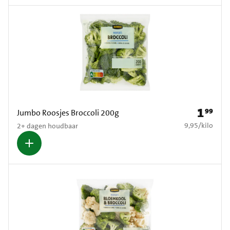
1
99
Prijs: € 1
Jumbo Roosjes Broccoli 200g
€ 9,95 per kilo
9,95
/
kilo
2+ dagen houdbaar