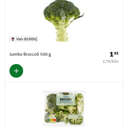
Van dichtbij
1
35
Prijs: € 1
Jumbo Broccoli 500 g
€ 2,70 per kilo
2,70
/
kilo