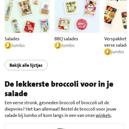
Salades
BBQ salades
Verspakkett
verse salade
Jumbo
Jumbo
jumbo
Bekijk alle lijstjes
De lekkerste broccoli voor in je
salade
Een verse stronk, gesneden broccoli of broccoli uit de
diepvries? Het kan allemaal! Bestel de broccoli voor jouw
salade bij Jumbo of kom langs in een van onze
winkels
.