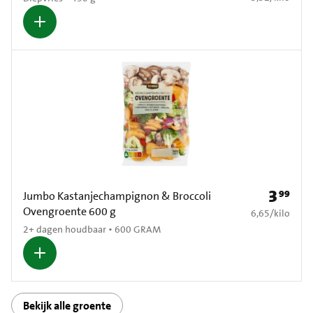
3
99
Prijs: € 3
Jumbo Kastanjechampignon & Broccoli
Ovengroente 600 g
€ 6,65 per kilo
6,65
/
kilo
2+ dagen houdbaar • 600 GRAM
Bekijk alle groente