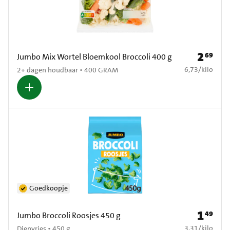
2
69
Prijs: € 2
Jumbo Mix Wortel Bloemkool Broccoli 400 g
€ 6,73 per kilo
6,73
/
kilo
2+ dagen houdbaar • 400 GRAM
Goedkoopje
1
49
Prijs: € 1
Jumbo Broccoli Roosjes 450 g
€ 3,31 per kilo
3,31
/
kilo
Diepvries • 450 g