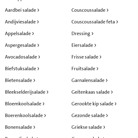
Aardbei salade
Couscoussalade
Andijviesalade
Couscoussalade feta
Appelsalade
Dressing
Aspergesalade
Eiersalade
Avocadosalade
Frisse salade
Biefstuksalade
Fruitsalade
Bietensalade
Garnalensalade
Bleekselderijsalade
Geitenkaas salade
Bloemkoolsalade
Gerookte kip salade
Boerenkoolsalade
Gezonde salade
Bonensalade
Griekse salade