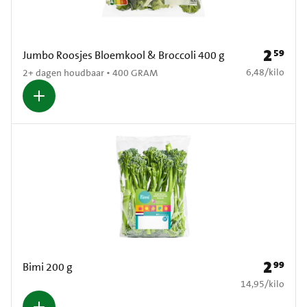
2
59
Prijs: € 2
Jumbo Roosjes Bloemkool & Broccoli 400 g
€ 6,48 per kilo
6,48
/
kilo
2+ dagen houdbaar • 400 GRAM
2
99
Prijs: € 2
Bimi 200 g
€ 14,95 per kilo
14,95
/
kilo