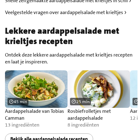
Snelle zelfgemaakte aardappelsalade met krieltjes in schil
Veelgestelde vragen over aardappelsalade met krieltjes
Lekkere aardappelsalade met
krieltjes recepten
Ontdek deze lekkere aardappelsalade met krieltjes recepten
en laat je inspireren.
45 min
25 min
Aardappelsalade van Tobias
Rosbiefrolletjes met
Aard
Camman
aardappelsalade
12 i
13 ingrediënten
8 ingrediënten
Bekijk alle aardappelsalade recepten