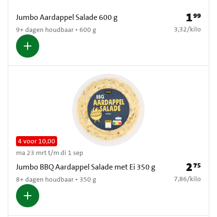
1
99
Prijs: € 1
Jumbo Aardappel Salade 600 g
€ 3,32 per kilo
3,32
/
kilo
9+ dagen houdbaar • 600 g
4 voor 10,00
ma 23 mrt t/m di 1 sep
2
75
Prijs: € 2
Jumbo BBQ Aardappel Salade met Ei 350 g
€ 7,86 per kilo
7,86
/
kilo
8+ dagen houdbaar • 350 g