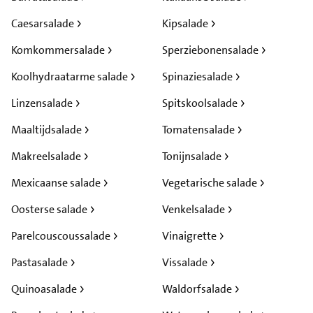
Caesarsalade
Kipsalade
Komkommersalade
Sperziebonensalade
Koolhydraatarme salade
Spinaziesalade
Linzensalade
Spitskoolsalade
Maaltijdsalade
Tomatensalade
Makreelsalade
Tonijnsalade
Mexicaanse salade
Vegetarische salade
Oosterse salade
Venkelsalade
Parelcouscoussalade
Vinaigrette
Pastasalade
Vissalade
Quinoasalade
Waldorfsalade