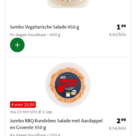
1
99
Prijs: € 1
Jumbo Vegetarische Salade 450 g
€ 4,42 per kilo
4,42
/
kilo
9+ dagen houdbaar • 450 g
4 voor 10,00
ma 23 mrt t/m di 1 sep
2
99
Prijs: € 2
Jumbo BBQ Rundvlees Salade met Aardappel
en Groente 350 g
€ 8,54 per kilo
8,54
/
kilo
8+ dagen houdbaar • 350 g