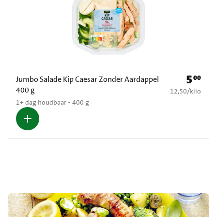
5
00
Prijs: € 5
Jumbo Salade Kip Caesar Zonder Aardappel
400 g
€ 12,50 per kilo
12,50
/
kilo
1+ dag houdbaar • 400 g