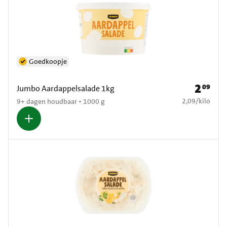
Goedkoopje
2
09
Prijs: € 2
Jumbo Aardappelsalade 1kg
€ 2,09 per kilo
2,09
/
kilo
9+ dagen houdbaar • 1000 g