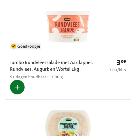
Goedkoopje
3
09
Prijs: € 3
Jumbo Rundvleessalade met Aardappel,
Rundvlees, Augurk en Wortel 1kg
€ 3,09 per kilo
3,09
/
kilo
9+ dagen houdbaar • 1000 g