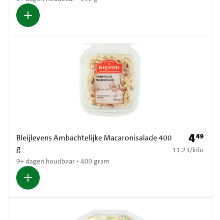
4
49
Prijs: € 4
Bleijlevens Ambachtelijke Macaronisalade 400
g
€ 11,23 per kilo
11,23
/
kilo
9+ dagen houdbaar • 400 gram