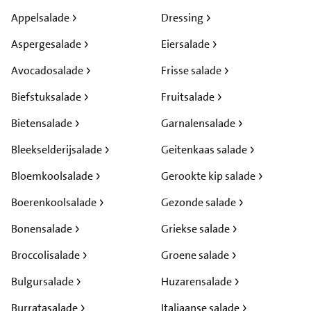
Appelsalade
Dressing
Aspergesalade
Eiersalade
Avocadosalade
Frisse salade
Biefstuksalade
Fruitsalade
Bietensalade
Garnalensalade
Bleekselderijsalade
Geitenkaas salade
Bloemkoolsalade
Gerookte kip salade
Boerenkoolsalade
Gezonde salade
Bonensalade
Griekse salade
Broccolisalade
Groene salade
Bulgursalade
Huzarensalade
Burratasalade
Italiaanse salade