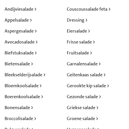
Andijviesalade
Couscoussalade feta
Appelsalade
Dressing
Aspergesalade
Eiersalade
Avocadosalade
Frisse salade
Biefstuksalade
Fruitsalade
Bietensalade
Garnalensalade
Bleekselderijsalade
Geitenkaas salade
Bloemkoolsalade
Gerookte kip salade
Boerenkoolsalade
Gezonde salade
Bonensalade
Griekse salade
Broccolisalade
Groene salade