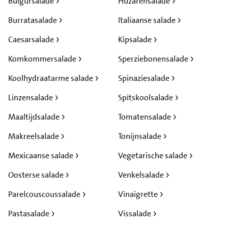
Bulgursalade
Huzarensalade
Burratasalade
Italiaanse salade
Caesarsalade
Kipsalade
Komkommersalade
Sperziebonensalade
Koolhydraatarme salade
Spinaziesalade
Linzensalade
Spitskoolsalade
Maaltijdsalade
Tomatensalade
Makreelsalade
Tonijnsalade
Mexicaanse salade
Vegetarische salade
Oosterse salade
Venkelsalade
Parelcouscoussalade
Vinaigrette
Pastasalade
Vissalade