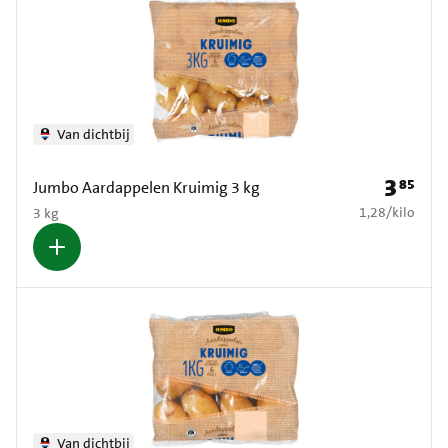
Van dichtbij
3
85
Prijs: € 3
Jumbo Aardappelen Kruimig 3 kg
€ 1,28 per kilo
1,28
/
kilo
3 kg
Van dichtbij