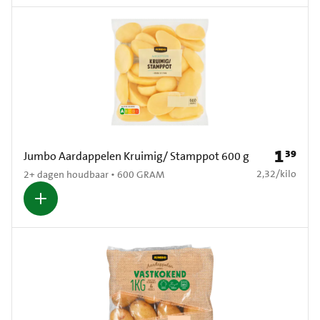
1
39
Prijs: € 1
Jumbo Aardappelen Kruimig/ Stamppot 600 g
€ 2,32 per kilo
2,32
/
kilo
2+ dagen houdbaar • 600 GRAM