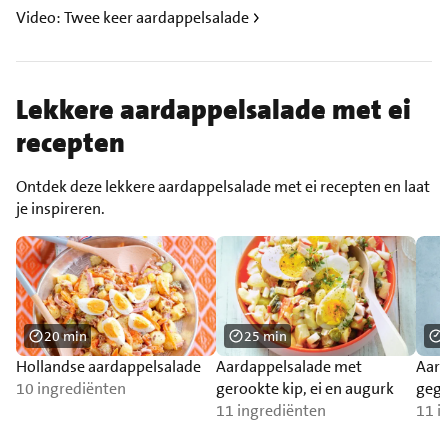
Video: Twee keer aardappelsalade
Lekkere aardappelsalade met ei
recepten
Ontdek deze lekkere aardappelsalade met ei recepten en laat
je inspireren.
20 min
25 min
Hollandse aardappelsalade
Aardappelsalade met
Aard
10 ingrediënten
gerookte kip, ei en augurk
gegr
11 ingrediënten
11 i