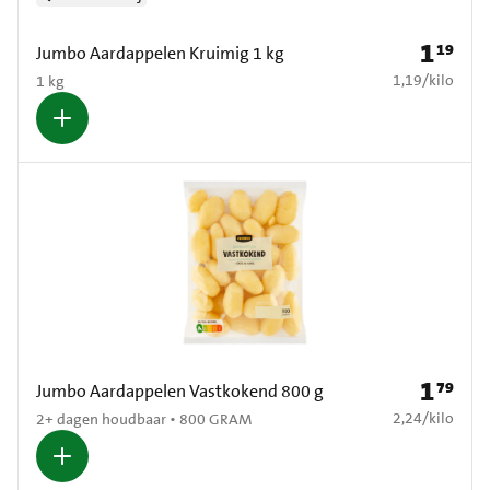
1
19
Prijs: € 1
Jumbo Aardappelen Kruimig 1 kg
€ 1,19 per kilo
1,19
/
kilo
1 kg
1
79
Prijs: € 1
Jumbo Aardappelen Vastkokend 800 g
€ 2,24 per kilo
2,24
/
kilo
2+ dagen houdbaar • 800 GRAM