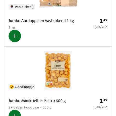
Van dichtbij
1
29
Prijs: € 1
Jumbo Aardappelen Vastkokend 1 kg
€ 1,29 per kilo
1,29
/
kilo
1 kg
Goedkoopje
1
19
Prijs: € 1
Jumbo Minikrieltjes Bistro 600 g
€ 1,98 per kilo
1,98
/
kilo
2+ dagen houdbaar • 600 g