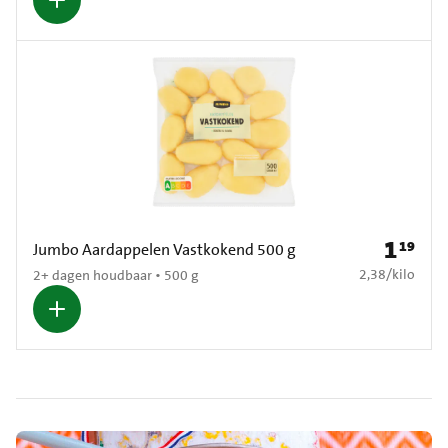
1
19
Prijs: € 1
Jumbo Aardappelen Vastkokend 500 g
€ 2,38 per kilo
2,38
/
kilo
2+ dagen houdbaar • 500 g