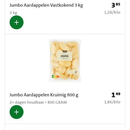
3
85
Prijs: € 3
Jumbo Aardappelen Vastkokend 3 kg
€ 1,28 per kilo
1,28
/
kilo
3 kg
1
49
Prijs: € 1
Jumbo Aardappelen Kruimig 800 g
€ 1,86 per kilo
1,86
/
kilo
2+ dagen houdbaar • 800 GRAM