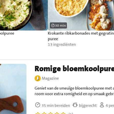
30 min
olpuree
Krokante ribkarbonades met gegrati
puree
13 ingrediënten
Romige bloemkoolpur
Magazine
Geniet van de smeuïge bloemkoolpuree met a
room voor extra romigheid en op smaak gebra
35 min bereiden
bijgerecht
4 pe