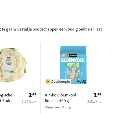
 te gaan? Bestel je boodschappen eenvoudig online en laat
Goedkoopje
2
1
69
49
Prijs: € 2,69
Prijs: € 1,49
ogische
Jumbo Bloemkool
1 Stuk
Roosjes 450 g
€ 2,69 per stuk
€ 3,31 per kilo
2,69
/
stuk
3,31
/
kilo
Diepvries • 450 g