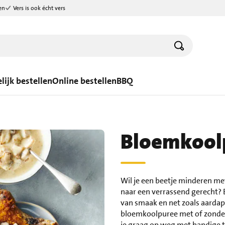
en
Vers is ook écht vers
lijk bestellen
Online bestellen
BBQ
Bloemkoolp
Wil je een beetje minderen m
naar een verrassend gerecht? 
van smaak en net zoals aardapp
bloemkoolpuree met of zond
je graag op weg met handige t