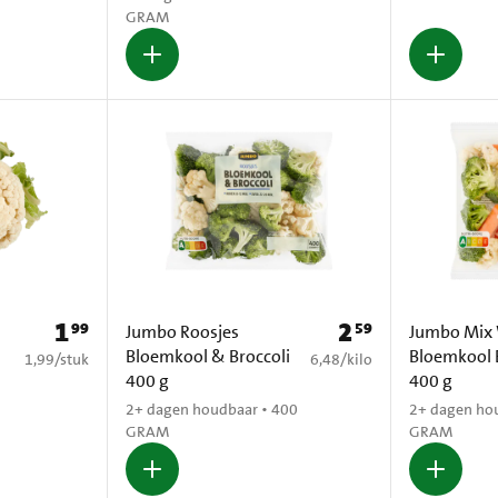
GRAM
1
2
99
59
Prijs: € 1,99
Prijs: € 2,59
Jumbo Roosjes
Jumbo Mix 
Bloemkool & Broccoli
Bloemkool 
€ 1,99 per stuk
€ 6,48 per kilo
1,99
/
stuk
6,48
/
kilo
400 g
400 g
2+ dagen houdbaar • 400
2+ dagen ho
GRAM
GRAM