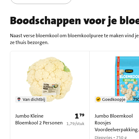
Boodschappen voor je blo
Naast verse bloemkool om bloemkoolpuree te maken vind je b
ze thuis bezorgen.
Van dichtbij
Goedkoopje
1
79
Prijs: € 1,79
Jumbo Kleine
Jumbo Bloemkool
Bloemkool 2 Personen
Roosjes
€ 1,79 per stuk
1,79
/
stuk
Voordeelverpakking
750 g
Diepvries • 750 g