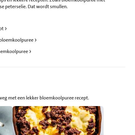
e peterselie. Dat wordt smullen.
ept
r bloemkoolpuree
loemkoolpuree
 weg met een lekker bloemkoolpuree recept.