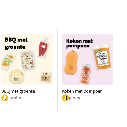
BBQ met groente
Koken met pompoen
Ko
Jumbo
jumbo