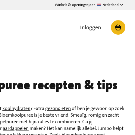
Winkels & openingstijden
Nederland
Inloggen
uree recepten & tips
et
koolhydraten
? Extra
gezond eten
of ben je gewoon op zoek
Bloemkoolpuree is je beste vriend. Smeuïg, romig en zacht
elpuree met bijna alles te combineren. Ga jij
er
aardappelen
maken? Het kan namelijk allebei. Jumbo helpt
ips en lekkere recepten. Zoals bloemkoolpuree met