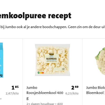
emkoolpuree recept
ij Jumbo ook al je andere boodschappen. Geen zin om de deur uit
1
2
85
49
Prijs: € 1,85
Prijs: € 2,49
Jumbo
Jumbo Biol
Roosjesbloemkool 400
Bloemkool 
€ 2,47 per kilo
€ 6,23 per kilo
2,47
/
kilo
6,23
/
kilo
g
2+ dagen houdbaar • 400