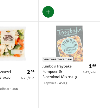
Snel weer leverbaar
1
99
Prijs: € 1,99
Jumbo's Traybake
2
69
Pompoen &
Prijs: € 2,69
Wortel
€ 4,42 per kilo
4,42
/
kilo
Bloemkool Mix 450 g
Broccoli
€ 6,73 per kilo
6,73
/
kilo
Diepvries • 450 g
udbaar • 400