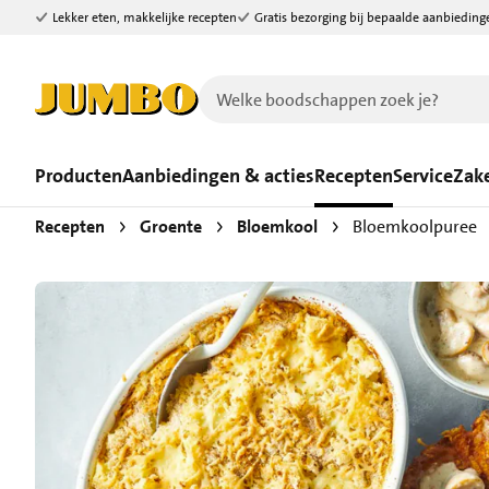
Lekker eten, makkelijke recepten
Gratis bezorging bij bepaalde aanbieding
Ga naar zoeken
Ga naar hoofdinhoud
Producten
Aanbiedingen & acties
Recepten
Service
Zake
Recepten
Groente
Bloemkool
Bloemkoolpuree