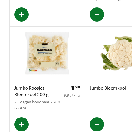
1
99
Prijs: € 1,99
Jumbo Roosjes
Jumbo Bloemkool
Bloemkool 200 g
€ 9,95 per kilo
9,95
/
kilo
2+ dagen houdbaar • 200
GRAM