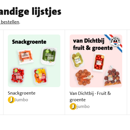
ndige lijstjes
bestellen
.
Snackgroente
Van Dichtbij - Fruit &
groente
Jumbo
jumbo