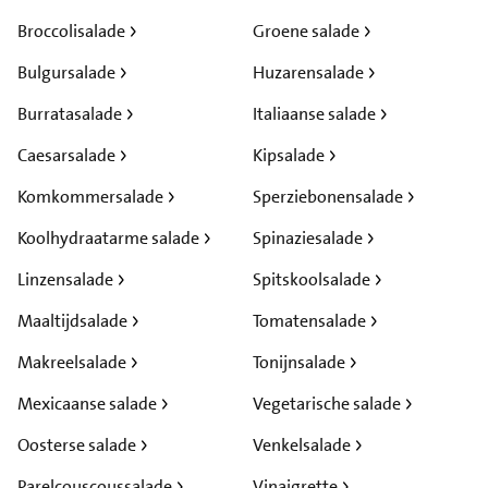
Broccolisalade
Groene salade
Bulgursalade
Huzarensalade
Burratasalade
Italiaanse salade
Caesarsalade
Kipsalade
Komkommersalade
Sperziebonensalade
Koolhydraatarme salade
Spinaziesalade
Linzensalade
Spitskoolsalade
Maaltijdsalade
Tomatensalade
Makreelsalade
Tonijnsalade
Mexicaanse salade
Vegetarische salade
Oosterse salade
Venkelsalade
Parelcouscoussalade
Vinaigrette