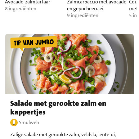
Avocado-zalmtartaar
Zalmcarpaccio met avocado
Cour
8 ingrediënten
en gepocheerd ei
met 
9 ingrediënten
waln
5 in
Salade met gerookte zalm en
kappertjes
Smulweb
Zalige salade met gerookte zalm, veldsla, lente-ui,