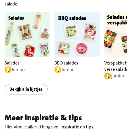
salade.
Salades
BBQ salades
Verspakkett
verse salade
Jumbo
Jumbo
jumbo
Bekijk alle lijstjes
Meer inspiratie & tips
Hier vind je allerlei blogs vol inspiratie en tips.